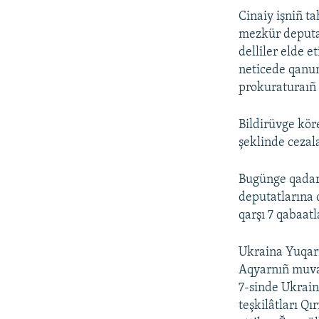
Cinaiy işniñ t
mezkür deputat
delliler elde et
neticede qanun
prokuraturaıñ 
Bildirüvge kör
şeklinde cezal
Bugünge qadar 
deputatlarına 
qarşı 7 qabaat
Ukraina Yuqarı
Aqyarnıñ muvaq
7-sinde Ukrain
teşkilâtları Qı