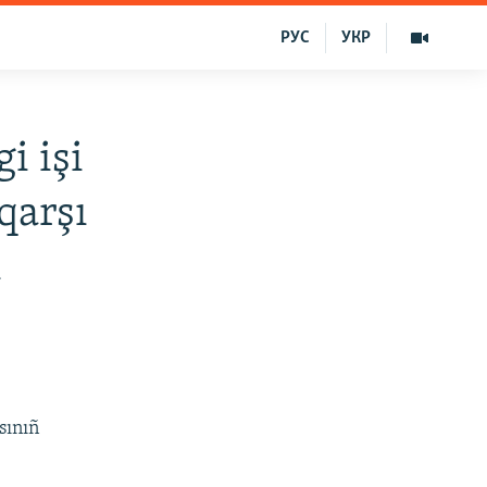
РУС
УКР
i işi
qarşı
ı
sınıñ