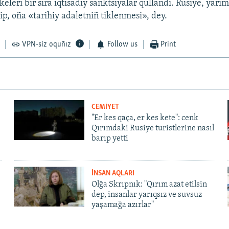
lkeleri bir sıra iqtisadiy sanktsiyalar qullandı. Rusiye, yarı
ip, oña «tarihiy adaletniñ tiklenmesi», dey.
VPN-siz oquñız
Follow us
Print
CEMİYET
"Er kes qaça, er kes kete": cenk
Qırımdaki Rusiye turistlerine nasıl
barıp yetti
İNSAN AQLARI
Olğa Skrıpnık: "Qırım azat etilsin
dep, insanlar yarıqsız ve suvsuz
yaşamağa azırlar"