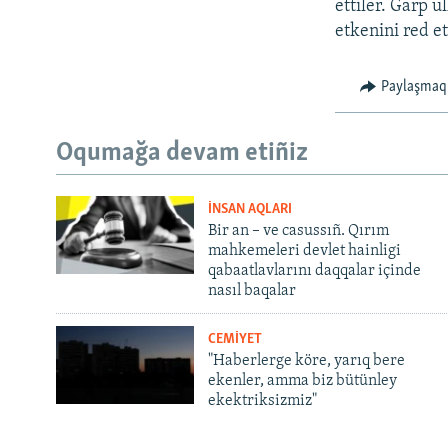
ettiler. Ğarp ü
etkenini red et
Paylaşmaq
Oqumağa devam etiñiz
İNSAN AQLARI
Bir an – ve casussıñ. Qırım
mahkemeleri devlet hainligi
qabaatlavlarını daqqalar içinde
nasıl baqalar
CEMİYET
"Haberlerge köre, yarıq bere
ekenler, amma biz bütünley
ekektriksizmiz"