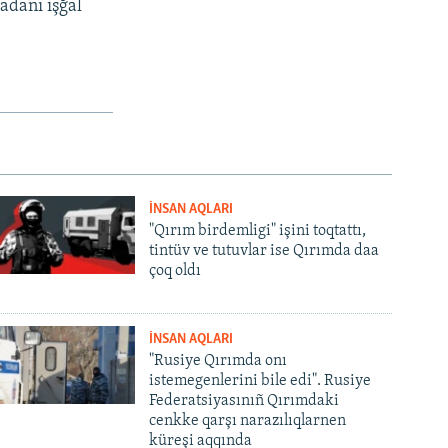
madanı işğal
İNSAN AQLARI
"Qırım birdemligi" işini toqtattı,
tintüv ve tutuvlar ise Qırımda daa
çoq oldı
İNSAN AQLARI
"Rusiye Qırımda onı
istemegenlerini bile edi". Rusiye
Federatsiyasınıñ Qırımdaki
cenkke qarşı narazılıqlarnen
küreşi aqqında