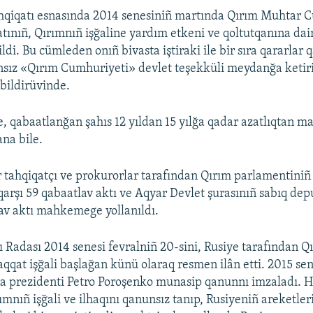
ahqiqatı esnasında 2014 senesiniñ martında Qırım Muhtar 
ınıñ, Qırımnıñ işğaline yardım etkeni ve qoltutqanına dai
ildi. Bu cümleden onıñ bivasta iştiraki ile bir sıra qararlar q
sız «Qırım Cumhuriyeti» devlet teşekküli meydanğa ketiril
bildirüvinde.
e, qabaatlanğan şahıs 12 yıldan 15 yılğa qadar azatlıqtan m
ana bile.
tahqiqatçı ve prokurorlar tarafından Qırım parlamentiniñ
qarşı 59 qabaatlav aktı ve Aqyar Devlet şurasınıñ sabıq dep
lav aktı mahkemege yollanıldı.
 Radası 2014 senesi fevralniñ 20-sini, Rusiye tarafından Q
qat işğali başlağan künü olaraq resmen ilân etti. 2015 se
a prezidenti Petro Poroşenko munasip qanunnı imzaladı. 
rımnıñ işğali ve ilhaqını qanunsız tanıp, Rusiyeniñ areketler