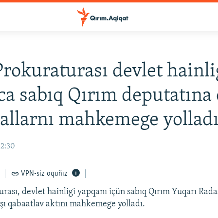
okuraturası devlet hainlig
a sabıq Qırım deputatına 
allarnı mahkemege yollad
12:30
VPN-siz oquñız
ası, devlet hainligi yapqanı içün sabıq Qırım Yuqarı Rada
şı qabaatlav aktını mahkemege yolladı.