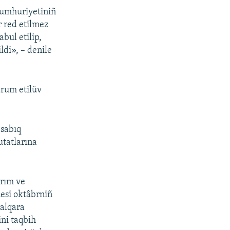
Cumhuriyetiniñ
r red etilmez
abul etilip,
di», – denile
arum etilüv
 sabıq
utatlarına
ırım ve
nesi oktâbrniñ
Halqara
ini taqbih