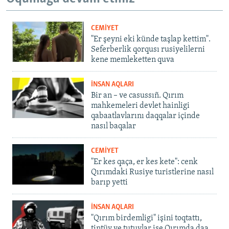
CEMİYET
"Er şeyni eki künde taşlap kettim".
Seferberlik qorqusı rusiyelilerni
kene memleketten quva
İNSAN AQLARI
Bir an – ve casussıñ. Qırım
mahkemeleri devlet hainligi
qabaatlavlarını daqqalar içinde
nasıl baqalar
CEMİYET
"Er kes qaça, er kes kete": cenk
Qırımdaki Rusiye turistlerine nasıl
barıp yetti
İNSAN AQLARI
"Qırım birdemligi" işini toqtattı,
tintüv ve tutuvlar ise Qırımda daa