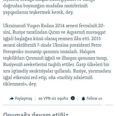
doğrudan boysunğan mudafaa nazirleriniñ
yapqanlarını teşkermek kerek, dey.
Ukrainanıñ Yuqarı Radası 2014 senesi fevralniñ 20-
sini, Rusiye tarafından Qırım ve Aqyarnıñ muvaqqat
işğali başlağan künü olaraq resmen ilân etti. 2015
senesi oktâbrniñ 7-sinde Ukraina prezidenti Petro
Poroşenko munasip qanunnı imzaladı. Halqara
teşkilâtları Qırımnıñ işğali ve ilhaqını qanunsız tanıp,
Rusiyeniñ areketlerini taqbih ettiler. Ğarp ülkeleri bir
sıra iqtisadiy sanktsiyalar qullandı. Rusiye, yarımadanı
işğal etkenini red etip, oña «tarihiy adaletniñ
tiklenmesi», dey.
Paylaşmaq
VPN-siz oquñız
Follow us
Oqumağa devam etiñiz