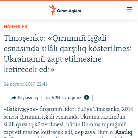
Link
açıqlığı
Esas
HABERLER
mündericege
HABERLER
Timoşenko: «Qırımnıñ işğali
qaytmaq
SİYASET
Baş
esnasında silâlı qarşılıq kösterilmesi
İQTİSADİYAT
navigatsiyağa
Ukrainanıñ zapt etilmesine
qaytmaq
CEMİYET
ketirecek edi»
Qıdıruvğa
MEDENİYET
qaytmaq
24 noyabr 2017, 22:41
İNSAN AQLARI
Paylaşmaq
VPN-siz oquñız
VİDEO
«Batkivşçyna» fırqasınıñ lideri Yuliya Timoşenko, 2014
SÜRET
senesi Qırımnıñ işğali esnasında Ukraina tarafından
BLOGLAR
silâlı qarşılıq kösterilmesi, bütün Ukraina toprağınıñ
zapt etilmesine ketirecek edi, dep saya. Bunı o,
Azatlıq
FİKİR