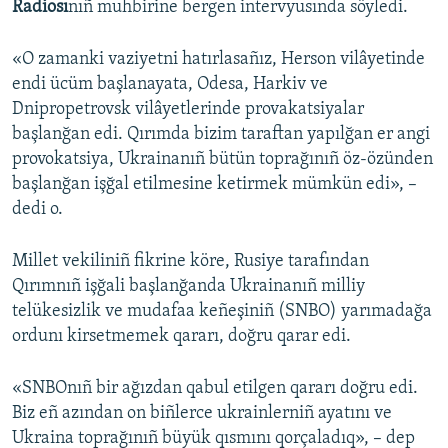
Radiosı
nıñ muhbirine bergen intervyusında söyledi.
Русский
«O zamanki vaziyetni hatırlasañız, Herson vilâyetinde
Українською
endi ücüm başlanayata, Odesa, Harkiv ve
Dnipropetrovsk vilâyetlerinde provakatsiyalar
QOŞULIÑIZ!
başlanğan edi. Qırımda bizim taraftan yapılğan er angi
provokatsiya, Ukrainanıñ bütün toprağınıñ öz-özünden
başlanğan işğal etilmesine ketirmek mümkün edi», –
dedi o.
RFE/RS bütün saytları
Millet vekiliniñ fikrine köre, Rusiye tarafından
Qırımnıñ işğali başlanğanda Ukrainanıñ milliy
telükesizlik ve mudafaa keñeşiniñ (SNBO) yarımadağa
ordunı kirsetmemek qararı, doğru qarar edi.
«SNBOnıñ bir ağızdan qabul etilgen qararı doğru edi.
Biz eñ azından on biñlerce ukrainlerniñ ayatını ve
Ukraina toprağınıñ büyük qısmını qorçaladıq», – dep