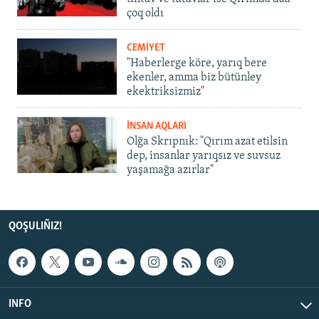
çoq oldı
CEMİYET
"Haberlerge köre, yarıq bere
ekenler, amma biz bütünley
ekektriksizmiz"
İNSAN AQLARI
Olğa Skrıpnık: "Qırım azat etilsin
dep, insanlar yarıqsız ve suvsuz
yaşamağa azırlar"
QOŞULIÑIZ!
INFO