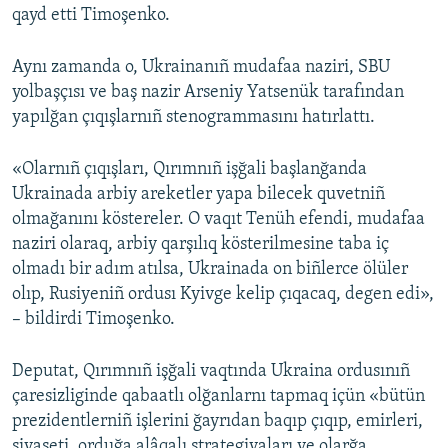
qayd etti Timoşenko.
Aynı zamanda o, Ukrainanıñ mudafaa naziri, SBU
yolbaşçısı ve baş nazir Arseniy Yatsenük tarafından
yapılğan çıqışlarnıñ stenogrammasını hatırlattı.
«Olarnıñ çıqışları, Qırımnıñ işğali başlanğanda
Ukrainada arbiy areketler yapa bilecek quvetniñ
olmağanını köstereler. O vaqıt Tenüh efendi, mudafaa
naziri olaraq, arbiy qarşılıq kösterilmesine taba iç
olmadı bir adım atılsa, Ukrainada on biñlerce ölüler
olıp, Rusiyeniñ ordusı Kyivge kelip çıqacaq, degen edi»,
– bildirdi Timoşenko.
Deputat, Qırımnıñ işğali vaqtında Ukraina ordusınıñ
çaresizliginde qabaatlı olğanlarnı tapmaq içün «bütün
prezidentlerniñ işlerini ğayrıdan baqıp çıqıp, emirleri,
siyaseti, orduğa alâqalı strategiyaları ve olarğa