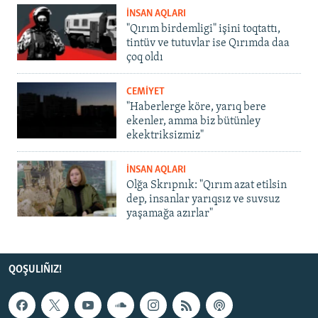
İNSAN AQLARI
"Qırım birdemligi" işini toqtattı,
tintüv ve tutuvlar ise Qırımda daa
çoq oldı
CEMİYET
"Haberlerge köre, yarıq bere
ekenler, amma biz bütünley
ekektriksizmiz"
İNSAN AQLARI
Olğa Skrıpnık: "Qırım azat etilsin
dep, insanlar yarıqsız ve suvsuz
yaşamağa azırlar"
QOŞULIÑIZ!