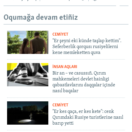
Oqumağa devam etiñiz
CEMİYET
"Er şeyni eki künde taşlap kettim".
Seferberlik qorqusı rusiyelilerni
kene memleketten quva
İNSAN AQLARI
Bir an – ve casussıñ. Qırım
mahkemeleri devlet hainligi
qabaatlavlarını daqqalar içinde
nasıl baqalar
CEMİYET
"Er kes qaça, er kes kete": cenk
Qırımdaki Rusiye turistlerine nasıl
barıp yetti