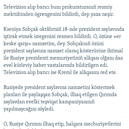
Televizion alıp barıcı bunı prokuraturanıñ resmiy
Русский
mektübinden ögrengenini bildirdi, dep yaza neşir.
Українською
Kseniya Sobçak oktâbrniñ 18-nde prezident saylavında
QOŞULIÑIZ!
iştirak etmek istegenini resmen bildirdi. O, özüne «er
keske qarşı» namzetim, dey. Sobçaknıñ özüni
prezident saylavına namzet olaraq kösterüvine ihtimal
ile Rusiye prezidenti memuriyetiniñ alâqası olğanı daa
RFE/RS bütün saytları
evel kütleviy haber vastalarında bildirilgen edi.
Televizion alıp barıcı ise Kreml ile alâqasını red ete.
Rusiyede president saylavına namzetini köstermek
planları ile paylaşqan Sobçak, ilhaq etilgen Qırımda
saylavdan evelki teşviqat kampaniyasınıñ
yapılmaycağını söyledi.
O, Rusiye Qırımnı ilhaq etip, halqara mecburiyetlerini