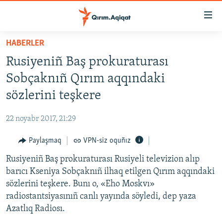
Link
açıqlığı
Esas
HABERLER
mündericege
HABERLER
Rusiyeniñ Baş prokuraturası
qaytmaq
SİYASET
Baş
Sobçaknıñ Qırım aqqındaki
İQTİSADİYAT
navigatsiyağa
sözlerini teşkere
qaytmaq
CEMİYET
Qıdıruvğa
22 noyabr 2017, 21:29
MEDENİYET
qaytmaq
Paylaşmaq
VPN-siz oquñız
İNSAN AQLARI
Rusiyeniñ Baş prokuraturası Rusiyeli televizion alıp
VİDEO
barıcı Kseniya Sobçaknıñ ilhaq etilgen Qırım aqqındaki
SÜRET
sözlerini teşkere. Bunı o, «Eho Moskvı»
BLOGLAR
radiostantsiyasınıñ canlı yayında söyledi, dep yaza
Azatlıq Radiosı.
FİKİR