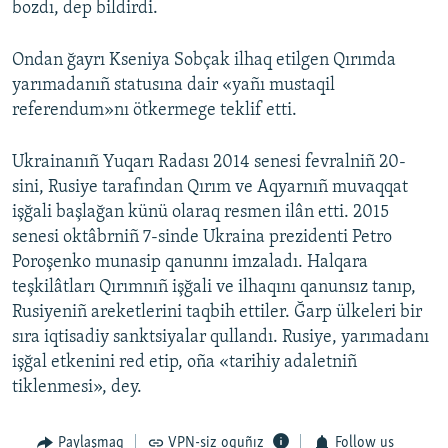
bozdı, dep bildirdi.
Ondan ğayrı Kseniya Sobçak ilhaq etilgen Qırımda
yarımadanıñ statusına dair «yañı mustaqil
referendum»nı ötkermege teklif etti.
Ukrainanıñ Yuqarı Radası 2014 senesi fevralniñ 20-
sini, Rusiye tarafından Qırım ve Aqyarnıñ muvaqqat
işğali başlağan künü olaraq resmen ilân etti. 2015
senesi oktâbrniñ 7-sinde Ukraina prezidenti Petro
Poroşenko munasip qanunnı imzaladı. Halqara
teşkilâtları Qırımnıñ işğali ve ilhaqını qanunsız tanıp,
Rusiyeniñ areketlerini taqbih ettiler. Ğarp ülkeleri bir
sıra iqtisadiy sanktsiyalar qullandı. Rusiye, yarımadanı
işğal etkenini red etip, oña «tarihiy adaletniñ
tiklenmesi», dey.
Paylaşmaq
VPN-siz oquñız
Follow us