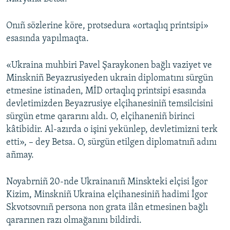
Русский
Onıñ sözlerine köre, protsedura «ortaqlıq printsipi»
Українською
esasında yapılmaqta.
QOŞULIÑIZ!
«Ukraina muhbiri Pavel Şaraykonen bağlı vaziyet ve
Minskniñ Beyazrusiyeden ukrain diplomatını sürgün
etmesine istinaden, MİD ortaqlıq printsipi esasında
devletimizden Beyazrusiye elçihanesiniñ temsilcisini
RFE/RS bütün saytları
sürgün etme qararını aldı. O, elçihaneniñ birinci
kâtibidir. Al-azırda o işini yekünlep, devletimizni terk
etti», – dey Betsa. O, sürgün etilgen diplomatnıñ adını
añmay.
Noyabrniñ 20-nde Ukrainanıñ Minskteki elçisi İgor
Kizim, Minskniñ Ukraina elçihanesiniñ hadimi İgor
Skvotsovnıñ persona non grata ilân etmesinen bağlı
qararınen razı olmağanını bildirdi.