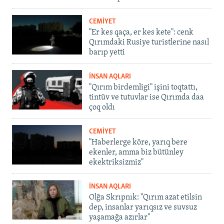
CEMİYET
"Er kes qaça, er kes kete": cenk
Qırımdaki Rusiye turistlerine nasıl
barıp yetti
İNSAN AQLARI
"Qırım birdemligi" işini toqtattı,
tintüv ve tutuvlar ise Qırımda daa
çoq oldı
CEMİYET
"Haberlerge köre, yarıq bere
ekenler, amma biz bütünley
ekektriksizmiz"
İNSAN AQLARI
Olğa Skrıpnık: "Qırım azat etilsin
dep, insanlar yarıqsız ve suvsuz
yaşamağa azırlar"