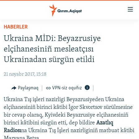
Link
açıqlığı
Esas
HABERLER
mündericege
HABERLER
Ukraina MİDi: Beyazrusiye
qaytmaq
SİYASET
Baş
elçihanesiniñ mesleatçısı
İQTİSADİYAT
navigatsiyağa
Ukrainadan sürgün etildi
qaytmaq
CEMİYET
Qıdıruvğa
21 noyabr 2017, 15:18
MEDENİYET
qaytmaq
Paylaşmaq
VPN-siz oquñız
İNSAN AQLARI
Ukraina Tış işleri nazirligi Beyazrusiyeden Ukraina
VİDEO
elçihanesiniñ birinci kâtibi İgor Skvortsov sürülmesine
SÜRET
bir cevap olaraq, Kyivdeki Beyazrusiye elçihanesiniñ
BLOGLAR
birinci kâtibini sürgün etti, dep bildire
Azatlıq
Radiosı
na Ukraina Tış İşleri nazirliginiñ matbuat kâtibi
FİKİR
Maryana Betsa.