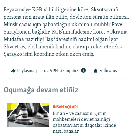
Beyazrusiye KGB-si bildirgenine köre, Skvotsovnıñ
persona non grata ilân etilip, devletten sürgün etilmesi,
Minsk casuslıqta qabaatlağan ukrainalı muhbir Pavel
Şaraykonen bağlıdır. KGB’niñ ifadesine köre, «Ukraina
Mudafaa nazirligi Baş idaresiniñ hadimi olğan İgor
Skvortsov, elçihaneniñ hadimi olaraq areket eterek»
Şarayko işini koordine etken eken emiş.
Paylaşmaq
VPN-siz oquñız
Follow us
Oqumağa devam etiñiz
İNSAN AQLARI
Bir an – ve casussıñ. Qırım
mahkemeleri devlet hainligi
qabaatlavlarını daqqalar içinde
nasıl baqalar