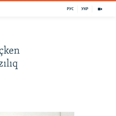
РУС
УКР
eçken
ılıq