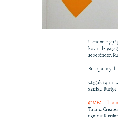
Ukraina tışqı i
köyünde yaşağa
sebebinden Rus
Bu aqta noyab
«İşğalci qırım
azırlay. Rusiye
@MFA_Ukrain
Tatars. Creates
against Russian