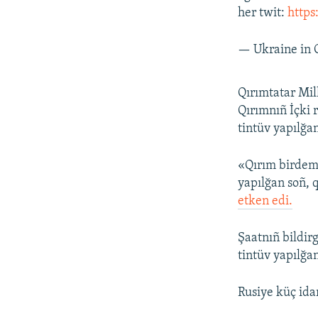
her twit:
http
— Ukraine in
Qırımtatar Mil
Qırımnıñ İçki 
tintüv yapılğa
«Qırım birdeml
yapılğan soñ, 
etken edi.
Şaatnıñ bildir
tintüv yapılğa
Rusiye küç ida