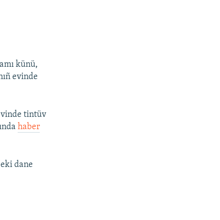
şamı künü,
nıñ evinde
evinde tintüv
qında
haber
 eki dane