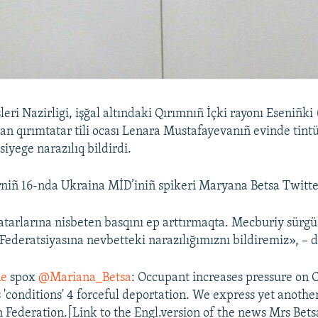
şleri Nazirligi, işğal altındaki Qırımnıñ İçki rayonı Eseniñki
n qırımtatar tili ocası Lenara Mustafayevanıñ evinde tintü
iyege narazılıq bildirdi.
rniñ 16-nda Ukraina MİD’iniñ spikeri Maryana Betsa Twitt
tatarlarına nisbeten basqını ep arttırmaqta. Mecburiy sürg
 Federatsiyasına nevbetteki narazılığımıznı bildiremiz», – 
e
spox
@Mariana_Betsa
: Occupant increases pressure on
 'conditions' 4 forceful deportation. We express yet anothe
 Federation.[Link to the Engl.version of the news Mrs Betsa