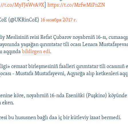
s://t.co/MyFJ4WvA9X
]
https://t.co/MrfwMiPnZN
 CoE (@UKRinCoE)
16 ноября 2017 г.
liy Meslisiniñ reisi Refat Çubarov noyabrniñ 16-sı, cumaaq
rayonında yaşağan qırımtatar tili ocası Lenara Mustafayeva
nı aqqında
bildirgen edi
.
igi» cemaat birleşmesiniñ faalleri qırımtatar tili ocasınıñ 
qocası - Mustafa Mustafayevni, Aqyarğa alıp ketkenleri aq
genine köre, noyabrniñ 16-nda Eseniñki (Puşkino) köyünde
n eken.
resi bu hususnen bağlı daa iç bir kütleviy izaat bermedi.