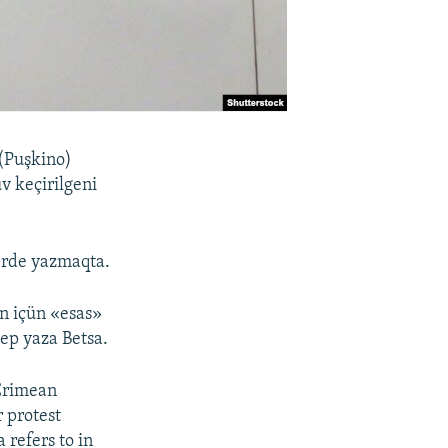
 (Puşkino)
v keçirilgeni
erde yazmaqta.
ün içün «esas»
dep yaza Betsa.
 Crimean
r protest
 refers to in