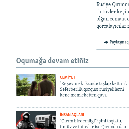
Rusiye Qırımnı
tintüvler keçir
olğan cemaat er
qorçalayıcılar 
Paylaşmaq
Oqumağa devam etiñiz
CEMİYET
"Er şeyni eki künde taşlap kettim".
Seferberlik qorqusı rusiyelilerni
kene memleketten quva
İNSAN AQLARI
"Qırım birdemligi" işini toqtattı,
tintüv ve tutuvlar ise Qırımda daa