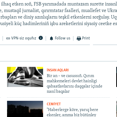
 ilhaq etken soñ, FSB yarımadada muntazam surette insanla
e, mustaqil jurnalist, qırırmtatar faalleri, muallefet ve Ukr
bapları ve diniy azınlıqlarnı teşkil etkenlerni sorğulay. U
rusiyeli küç hadimleriniñ işbu areketlerini siyasiy ceetke es
VPN-siz oquñız
Follow us
Print
İNSAN AQLARI
Bir an – ve casussıñ. Qırım
mahkemeleri devlet hainligi
qabaatlavlarını daqqalar içinde
nasıl baqalar
CEMİYET
"Haberlerge köre, yarıq bere
ekenler, amma biz bütünley