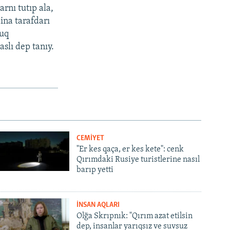
rnı tutıp ala,
aina tarafdarı
quq
aslı dep tanıy.
CEMİYET
"Er kes qaça, er kes kete": cenk
Qırımdaki Rusiye turistlerine nasıl
barıp yetti
İNSAN AQLARI
Olğa Skrıpnık: "Qırım azat etilsin
dep, insanlar yarıqsız ve suvsuz