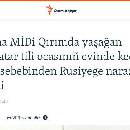
na MİDi Qırımda yaşağan
atar tili ocasınıñ evinde k
 sebebinden Rusiyege naraz
i
5:39
VPN-siz oquñız