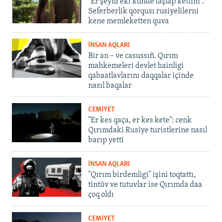
"Er şeyni eki künde taşlap kettim".
Seferberlik qorqusı rusiyelilerni
kene memleketten quva
İNSAN AQLARI
Bir an – ve casussıñ. Qırım
mahkemeleri devlet hainligi
qabaatlavlarını daqqalar içinde
nasıl baqalar
CEMİYET
"Er kes qaça, er kes kete": cenk
Qırımdaki Rusiye turistlerine nasıl
barıp yetti
İNSAN AQLARI
"Qırım birdemligi" işini toqtattı,
tintüv ve tutuvlar ise Qırımda daa
çoq oldı
CEMİYET