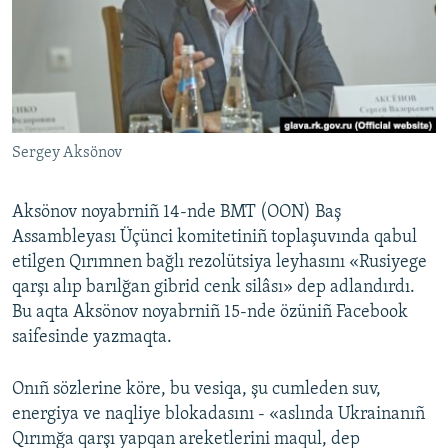
Русский
Українською
QOŞULIÑIZ!
Sergey Aksönov
Aksönov noyabrniñ 14-nde BMT (OON) Baş
RFE/RS bütün saytları
Assambleyası Üçünci komitetiniñ toplaşuvında qabul
etilgen Qırımnen bağlı rezolütsiya leyhasını «Rusiyege
qarşı alıp barılğan gibrid cenk silâsı» dep adlandırdı.
Bu aqta Aksönov noyabrniñ 15-nde özüniñ Facebook
saifesinde yazmaqta.
Onıñ sözlerine köre, bu vesiqa, şu cumleden suv,
energiya ve naqliye blokadasını - «aslında Ukrainanıñ
Qırımğa qarşı yapqan areketlerini maqul, dep