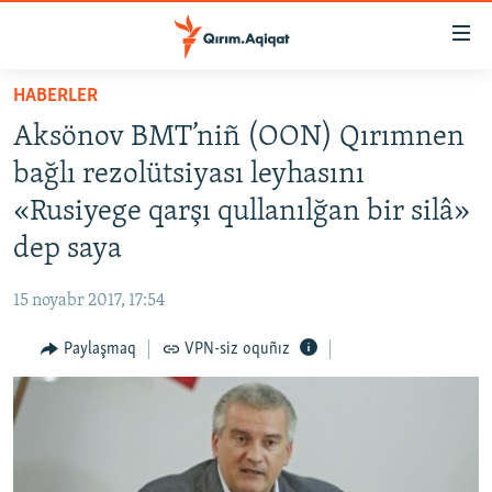
Link
açıqlığı
Esas
HABERLER
mündericege
HABERLER
Aksönov BMT’niñ (OON) Qırımnen
qaytmaq
SİYASET
Baş
bağlı rezolütsiyası leyhasını
İQTİSADİYAT
navigatsiyağa
«Rusiyege qarşı qullanılğan bir silâ»
qaytmaq
CEMİYET
dep saya
Qıdıruvğa
MEDENİYET
qaytmaq
15 noyabr 2017, 17:54
İNSAN AQLARI
Paylaşmaq
VPN-siz oquñız
VİDEO
SÜRET
BLOGLAR
FİKİR