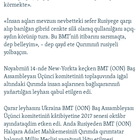
körmekte».
«İnsan aqları mevzusı nevbetteki sefer Rusiyege qarşı
alıp barılğan gibrid cenkte silâ olaraq qullanılğanı açıq-
aydın körünip tura. Bu BMT’niñ itibarını sarsmaqta,
dep belleyim», – dep qayd ete Qurımnıñ rusiyeli
yolbaşçısı.
Noyabrniñ 14-nde New-Yorkta keçken BMT (OON) Baş
Assambleyası Üçünci komitetiniñ toplaşuvında işğal
altındaki Qırımda insan aqlarınen bağlıqararınıñ
yañartılğan leyhası qabul etilgen edi.
Qarar leyhasını Ukraina BMT (OON) Baş Assambleyası
Üçünci komitetiniñ kâtibiyetine 2017 senesi oktâbr
ayındataqdim etken edi. Anda Rusiyeden BMT (OON)
Halqara Adalet Mahkemesiniñ Qırımda qırımtatar
halqınıñ Milliy Meclisi yasağınıñ lâğu etilmesi,