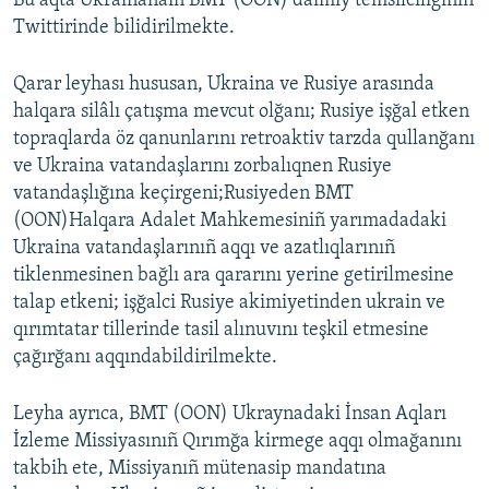
Bu aqta Ukrainanaıñ BMT (OON) daimiy temsilciliginiñ
Twittirinde bilidirilmekte.
Русский
Українською
Qarar leyhası hususan, Ukraina ve Rusiye arasında
halqara silâlı çatışma mevcut olğanı; Rusiye işğal etken
QOŞULIÑIZ!
topraqlarda öz qanunlarını retroaktiv tarzda qullanğanı
ve Ukraina vatandaşlarını zorbalıqnen Rusiye
vatandaşlığına keçirgeni;Rusiyeden BMT
(OON)Halqara Adalet Mahkemesiniñ yarımadadaki
RFE/RS bütün saytları
Ukraina vatandaşlarınıñ aqqı ve azatlıqlarınıñ
tiklenmesinen bağlı ara qararını yerine getirilmesine
talap etkeni; işğalci Rusiye akimiyetinden ukrain ve
qırımtatar tillerinde tasil alınuvını teşkil etmesine
çağırğanı aqqındabildirilmekte.
Leyha ayrıca, BMT (OON) Ukraynadaki İnsan Aqları
İzleme Missiyasınıñ Qırımğa kirmege aqqı olmağanını
takbih ete, Missiyanıñ mütenasip mandatına