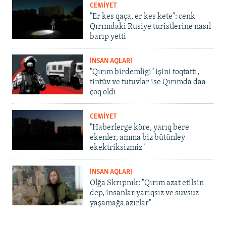
CEMİYET
"Er kes qaça, er kes kete": cenk
Qırımdaki Rusiye turistlerine nasıl
barıp yetti
İNSAN AQLARI
"Qırım birdemligi" işini toqtattı,
tintüv ve tutuvlar ise Qırımda daa
çoq oldı
CEMİYET
"Haberlerge köre, yarıq bere
ekenler, amma biz bütünley
ekektriksizmiz"
İNSAN AQLARI
Olğa Skrıpnık: "Qırım azat etilsin
dep, insanlar yarıqsız ve suvsuz
yaşamağa azırlar"