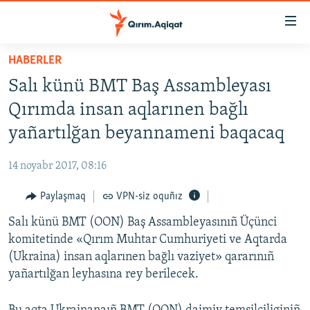
Link
açıqlığı
Esas
HABERLER
mündericege
HABERLER
Salı künü BMT Baş Assambleyası
qaytmaq
SİYASET
Baş
Qırımda insan aqlarınen bağlı
İQTİSADİYAT
navigatsiyağa
yañartılğan beyannameni baqacaq
qaytmaq
CEMİYET
Qıdıruvğa
14 noyabr 2017, 08:16
MEDENİYET
qaytmaq
Paylaşmaq
VPN-siz oquñız
İNSAN AQLARI
Salı künü BMT (OON) Baş Assambleyasınıñ Üçünci
VİDEO
komitetinde «Qırım Muhtar Cumhuriyeti ve Aqtarda
SÜRET
(Ukraina) insan aqlarınen bağlı vaziyet» qararınıñ
BLOGLAR
yañartılğan leyhasına rey berilecek.
FİKİR