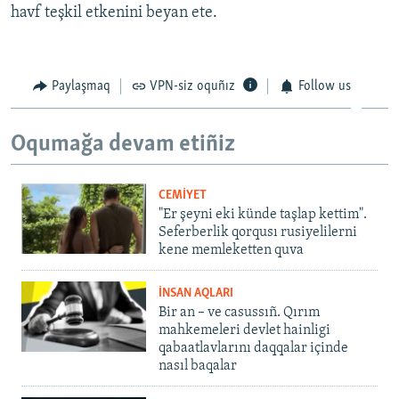
havf teşkil etkenini beyan ete.
Paylaşmaq
VPN-siz oquñız
Follow us
Oqumağa devam etiñiz
CEMİYET
"Er şeyni eki künde taşlap kettim".
Seferberlik qorqusı rusiyelilerni
kene memleketten quva
İNSAN AQLARI
Bir an – ve casussıñ. Qırım
mahkemeleri devlet hainligi
qabaatlavlarını daqqalar içinde
nasıl baqalar