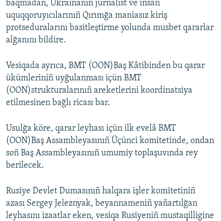
baqmadan, Ukrainanıñ jurnalist ve insan
uquqqoruyıcılarınıñ Qırımğa maniasız kiriş
protseduralarını basitleştirme yolunda musbet qararlar
alğanını bildire.
Vesiqada ayrıca, BMT (OON)Baş Kâtibinden bu qarar
ükümleriniñ uyğulanması içün BMT
(OON)strukturalarınıñ areketlerini koordinatsiya
etilmesinen bağlı ricası bar.
Usulğa köre, qarar leyhası içün ilk evelâ BMT
(OON)Baş Assambleyasınıñ Üçünci komitetinde, ondan
soñ Baş Assambleyasınıñ umumiy toplaşuvında rey
berilecek.
Rusiye Devlet Dumasınıñ halqara işler komitetiniñ
azası Sergey Jeleznyak, beyannameniñ yañartılğan
leyhasını izaatlar eken, vesiqa Rusiyeniñ mustaqilligine