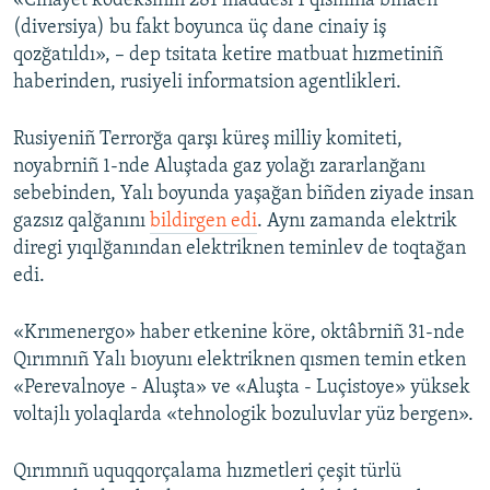
«Cinayet kodeksiniñ 281 maddesi 1 qısmına binaen
(diversiya) bu fakt boyunca üç dane cinaiy iş
Русский
qozğatıldı», – dep tsitata ketire matbuat hızmetiniñ
Українською
haberinden, rusiyeli informatsion agentlikleri.
QOŞULIÑIZ!
Rusiyeniñ Terrorğa qarşı küreş milliy komiteti,
noyabrniñ 1-nde Aluştada gaz yolağı zararlanğanı
sebebinden, Yalı boyunda yaşağan biñden ziyade insan
gazsız qalğanını
bildirgen edi
. Aynı zamanda elektrik
RFE/RS bütün saytları
diregi yıqılğanından elektriknen teminlev de toqtağan
edi.
«Krımenergo» haber etkenine köre, oktâbrniñ 31-nde
Qırımnıñ Yalı bıoyunı elektriknen qısmen temin etken
«Perevalnoye - Aluşta» ve «Aluşta - Luçistoye» yüksek
voltajlı yolaqlarda «tehnologik bozuluvlar yüz bergen».
Qırımnıñ uquqqorçalama hızmetleri çeşit türlü