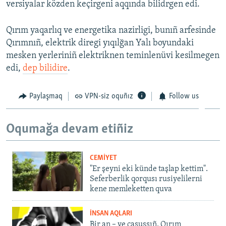
versiyalar közden keçirgeni aqqında bilidrgen edi.
Qırım yaqarlıq ve energetika nazirligi, bunıñ arfesinde
Qırımnıñ, elektrik diregi yıqılğan Yalı boyundaki
mesken yerleriniñ elektriknen teminlenüvi kesilmegen
edi,
dep bilidire
.
Paylaşmaq
VPN-siz oquñız
Follow us
Oqumağa devam etiñiz
CEMİYET
"Er şeyni eki künde taşlap kettim".
Seferberlik qorqusı rusiyelilerni
kene memleketten quva
İNSAN AQLARI
Bir an – ve casussıñ. Qırım