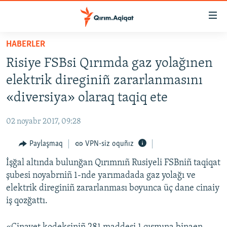
Link
açıqlığı
Esas
HABERLER
mündericege
HABERLER
Risiye FSBsi Qırımda gaz yolağınen
qaytmaq
SİYASET
Baş
elektrik direginiñ zararlanmasını
İQTİSADİYAT
navigatsiyağa
«diversiya» olaraq taqiq ete
qaytmaq
CEMİYET
Qıdıruvğa
02 noyabr 2017, 09:28
MEDENİYET
qaytmaq
Paylaşmaq
VPN-siz oquñız
İNSAN AQLARI
İşğal altında bulunğan Qırımnıñ Rusiyeli FSBniñ taqiqat
VİDEO
şubesi noyabrniñ 1-nde yarımadada gaz yolağı ve
SÜRET
elektrik direginiñ zararlanması boyunca üç dane cinaiy
BLOGLAR
iş qozğattı.
FİKİR