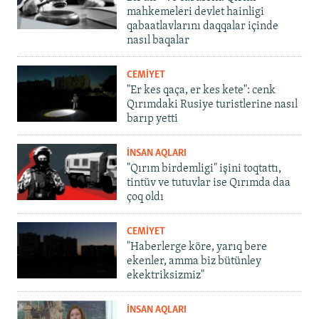
mahkemeleri devlet hainligi
qabaatlavlarını daqqalar içinde
nasıl baqalar
CEMİYET
"Er kes qaça, er kes kete": cenk
Qırımdaki Rusiye turistlerine nasıl
barıp yetti
İNSAN AQLARI
"Qırım birdemligi" işini toqtattı,
tintüv ve tutuvlar ise Qırımda daa
çoq oldı
CEMİYET
"Haberlerge köre, yarıq bere
ekenler, amma biz bütünley
ekektriksizmiz"
İNSAN AQLARI