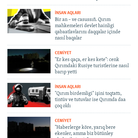
İNSAN AQLARI
Bir an – ve casussıñ. Qırım
mahkemeleri devlet hainligi
qabaatlavlarını daqqalar içinde
nasıl baqalar
CEMİYET
"Er kes qaça, er kes kete": cenk
Qırımdaki Rusiye turistlerine nasıl
barıp yetti
İNSAN AQLARI
"Qırım birdemligi" işini toqtattı,
tintüv ve tutuvlar ise Qırımda daa
çoq oldı
CEMİYET
"Haberlerge köre, yarıq bere
ekenler, amma biz bütünley