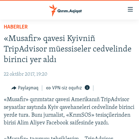
Link
açıqlığı
Esas
HABERLER
mündericege
HABERLER
«Musafir» qavesi Kyivniñ
qaytmaq
SİYASET
Baş
TripAdvisor müessiseler cedvelinde
İQTİSADİYAT
navigatsiyağa
birinci yer aldı
qaytmaq
CEMİYET
Qıdıruvğa
22 oktâbr 2017, 19:20
MEDENİYET
qaytmaq
Paylaşmaq
VPN-siz oquñız
İNSAN AQLARI
«Musafir» qırımtatar qavesi Amerikanıñ TripAdvisor
VİDEO
seyaatlar saytında Kyiv qavehaneleri cedvelinde birinci
SÜRET
yerde tura. Bunı jurnalist, «KrımSOS» tesisçilerinden
BLOGLAR
birisi Alim Aliyev Facebook saifesinde yazdı.
FİKİR