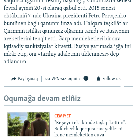
vaqtınca işğaliniñ resmiy başlanğıç kününi 2014 senesi
fevral ayınıñ 20-si olaraq qabul etti. 2015 senesi
oktâbrniñ 7-nde Ukraina prezidenti Petro Poroşenko
bunıñnen bağlı qanunnı imzaladı. Halqara teşkilâtlar
Qırımnıñ istilâsı qanunsız olğanını tanıdı ve Rusiyeniñ
areketlerini tenqit etti. Ğarp memleketleri bir sıra
iqtisadiy sanktsiyalar kirsetti. Rusiye yarımada işğalini
inkâr etip, onı «tarihiy adaletniñ tiklenmesi» dep
adlandıra.
Paylaşmaq
VPN-siz oquñız
Follow us
Oqumağa devam etiñiz
CEMİYET
"Er şeyni eki künde taşlap kettim".
Seferberlik qorqusı rusiyelilerni
kene memleketten quva