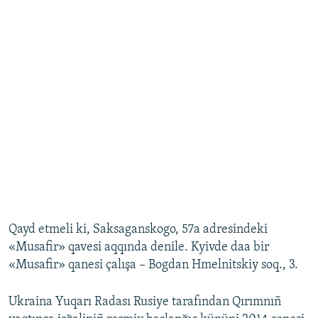
Qayd etmeli ki, Saksaganskogo, 57a adresindeki
«Musafir» qavesi aqqında denile. Kyivde daa bir
«Musafir» qanesi çalışa – Bogdan Hmelnitskiy soq., 3.
Ukraina Yuqarı Radası Rusiye tarafından Qırımnıñ