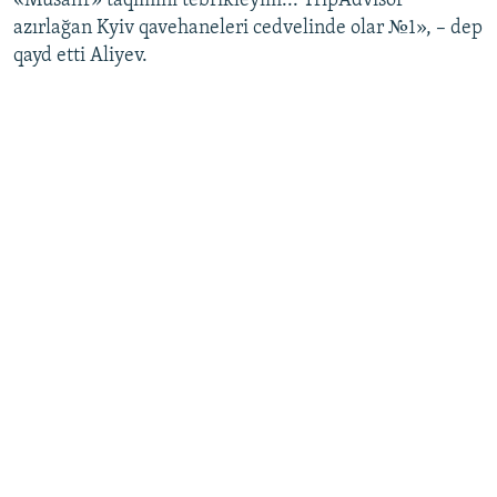
«Musafir» taqımını tebrikleyim... TripAdvisor
azırlağan Kyiv qavehaneleri cedvelinde olar №1», – dep
Русский
qayd etti Aliyev.
Українською
QOŞULIÑIZ!
RFE/RS bütün saytları