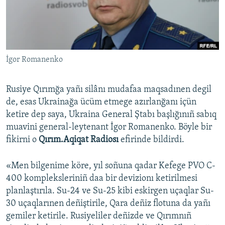
Русский
Українською
İgor Romanenko
QOŞULIÑIZ!
Rusiye Qırımğa yañı silânı mudafaa maqsadınen degil
de, esas Ukrainağa ücüm etmege azırlanğanı içün
RFE/RS bütün saytları
ketire dep saya, Ukraina General Ştabı başlığınıñ sabıq
muavini general-leytenant İgor Romanenko. Böyle bir
fikirni o
Qırım.Aqiqat Radiosı
efirinde bildirdi.
«Men bilgenime köre, yıl soñuna qadar Kefege PVO C-
400 kompleksleriniñ daa bir devizionı ketirilmesi
planlaştırıla. Su-24 ve Su-25 kibi eskirgen uçaqlar Su-
30 uçaqlarınen deñiştirile, Qara deñiz flotuna da yañı
gemiler ketirile. Rusiyeliler deñizde ve Qırımnıñ