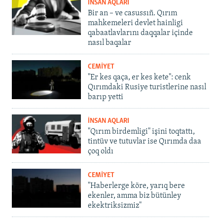
İNSAN AQLARI
Bir an – ve casussıñ. Qırım
mahkemeleri devlet hainligi
qabaatlavlarını daqqalar içinde
nasıl baqalar
CEMİYET
"Er kes qaça, er kes kete": cenk
Qırımdaki Rusiye turistlerine nasıl
barıp yetti
İNSAN AQLARI
"Qırım birdemligi" işini toqtattı,
tintüv ve tutuvlar ise Qırımda daa
çoq oldı
CEMİYET
"Haberlerge köre, yarıq bere
ekenler, amma biz bütünley
ekektriksizmiz"