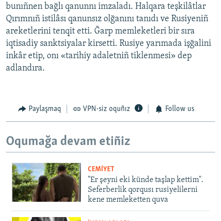
bunıñnen bağlı qanunnı imzaladı. Halqara teşkilâtlar
Qırımnıñ istilâsı qanunsız olğanını tanıdı ve Rusiyeniñ
areketlerini tenqit etti. Ğarp memleketleri bir sıra
iqtisadiy sanktsiyalar kirsetti. Rusiye yarımada işğalini
inkâr etip, onı «tarihiy adaletniñ tiklenmesi» dep
adlandıra.
Paylaşmaq
VPN-siz oquñız
Follow us
Oqumağa devam etiñiz
CEMİYET
"Er şeyni eki künde taşlap kettim".
Seferberlik qorqusı rusiyelilerni
kene memleketten quva