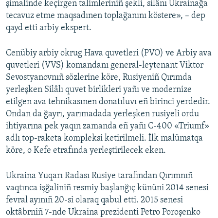
şimalinde keçirgen talimleriniñ şekli, silânı Ukrainağa
tecavuz etme maqsadınen toplağanını köstere», – dep
qayd etti arbiy ekspert.
Cenübiy arbiy okrug Hava quvetleri (PVO) ve Arbiy ava
quvetleri (VVS) komandanı general-leytenant Viktor
Sevostyanovnıñ sözlerine köre, Rusiyeniñ Qırımda
yerleşken Silâlı quvet birlikleri yañı ve modernize
etilgen ava tehnikasınen donatıluvı eñ birinci yerdedir.
Ondan da ğayrı, yarımadada yerleşken rusiyeli ordu
ihtiyarına pek yaqın zamanda eñ yañı C-400 «Triumf»
adlı top-raketa kompleksi ketirilmeli. İlk malümatqa
köre, o Kefe etrafında yerleştirilecek eken.
Ukraina Yuqarı Radası Rusiye tarafından Qırımnıñ
vaqtınca işğaliniñ resmiy başlanğıç kününi 2014 senesi
fevral ayınıñ 20-si olaraq qabul etti. 2015 senesi
oktâbrniñ 7-nde Ukraina prezidenti Petro Poroşenko