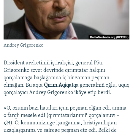
Русский
Українською
QOŞULIÑIZ!
Andrey Grigorenko
Dissident areketiniñ iştirakçisi, general Pötr
RFE/RS bütün saytları
Grigorenko sovet devrinde qırımtatar halqını
qorçalamağa başlağanına iç bir zaman peşman
olmağan. Bu aqta
Qırım.Aqiqat
qa generalnıñ oğlu, uquq
qorçalayıcı Andrey Grigorenko ikâye etip berdi.
«O, özüniñ bazı hataları içün peşman olğan edi, amma
o farqlı mesele edi (qırımtatarlanınıñ qorçalanuvı –
QA
). O, kommunizmge işanğanına, hristiyanlıqtan
uzaqlaşqanına ve sairege peşman ete edi. Belki de