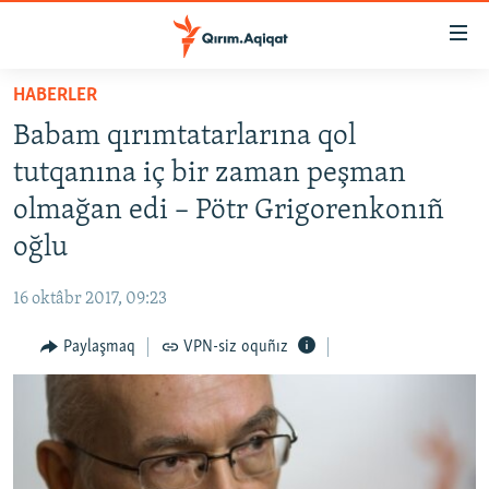
Link
açıqlığı
Esas
HABERLER
mündericege
HABERLER
Babam qırımtatarlarına qol
qaytmaq
SİYASET
Baş
tutqanına iç bir zaman peşman
İQTİSADİYAT
navigatsiyağa
olmağan edi – Pötr Grigorenkonıñ
qaytmaq
CEMİYET
oğlu
Qıdıruvğa
MEDENİYET
qaytmaq
16 oktâbr 2017, 09:23
İNSAN AQLARI
Paylaşmaq
VPN-siz oquñız
VİDEO
SÜRET
BLOGLAR
FİKİR