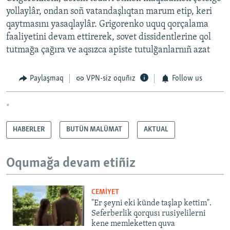
yollaylâr, ondan soñ vatandaşlıqtan marum etip, keri
qaytmasını yasaqlaylâr. Grigorenko uquq qorçalama
faaliyetini devam ettirerek, sovet dissidentlerine qol
tutmağa çağıra ve aqsızca apiste tutulğanlarnıñ azat
Paylaşmaq
VPN-siz oquñız
Follow us
*
HABERLER
BUTÜN MALÜMAT
AKTUAL
Oqumağa devam etiñiz
CEMİYET
"Er şeyni eki künde taşlap kettim".
Seferberlik qorqusı rusiyelilerni
kene memleketten quva