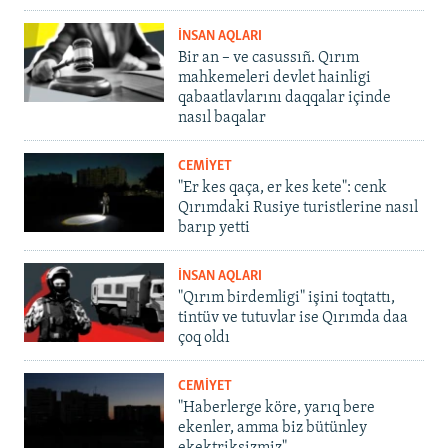
İNSAN AQLARI
Bir an – ve casussıñ. Qırım
mahkemeleri devlet hainligi
qabaatlavlarını daqqalar içinde
nasıl baqalar
CEMİYET
"Er kes qaça, er kes kete": cenk
Qırımdaki Rusiye turistlerine nasıl
barıp yetti
İNSAN AQLARI
"Qırım birdemligi" işini toqtattı,
tintüv ve tutuvlar ise Qırımda daa
çoq oldı
CEMİYET
"Haberlerge köre, yarıq bere
ekenler, amma biz bütünley