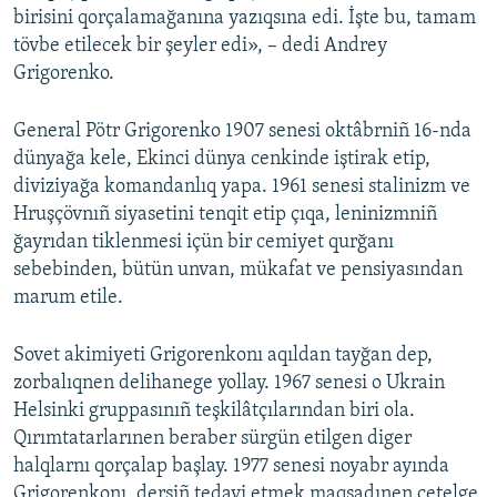
birisini qorçalamağanına yazıqsına edi. İşte bu, tamam
tövbe etilecek bir şeyler edi», – dedi Andrey
Grigorenko.
General Pötr Grigorenko 1907 senesi oktâbrniñ 16-nda
dünyağa kele, Ekinci dünya cenkinde iştirak etip,
diviziyağa komandanlıq yapa. 1961 senesi stalinizm ve
Hruşçövnıñ siyasetini tenqit etip çıqa, leninizmniñ
ğayrıdan tiklenmesi içün bir cemiyet qurğanı
sebebinden, bütün unvan, mükafat ve pensiyasından
marum etile.
Sovet akimiyeti Grigorenkonı aqıldan tayğan dep,
zorbalıqnen delihanege yollay. 1967 senesi o Ukrain
Helsinki gruppasınıñ teşkilâtçılarından biri ola.
Qırımtatarlarınen beraber sürgün etilgen diger
halqlarnı qorçalap başlay. 1977 senesi noyabr ayında
Grigorenkonı, dersiñ tedavi etmek maqsadınen çetelge