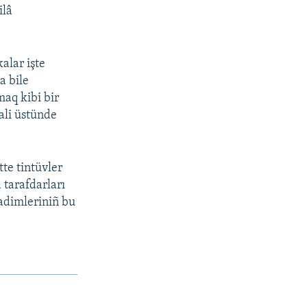
ilâ
alar işte
a bile
maq kibi bir
eali üstünde
te tintüvler
a tarafdarları
hadimleriniñ bu