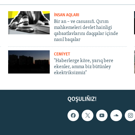
İNSAN AQLARI
Bir an – ve casussıñ. Qırım
mahkemeleri devlet hainligi
qabaatlavlarını daqqalar içinde
nasıl baqalar
CEMİYET
"Haberlerge köre, yarıq bere
ekenler, amma biz bütünley
ekektriksizmiz"
QOŞULIÑIZ!