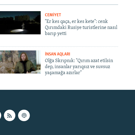
CEMİYET
"Er kes qaça, er kes kete": cenk
Qırımdaki Rusiye turistlerine nasıl
barıp yetti
İNSAN AQLARI
Olğa Skrıpnık: "Qırım azat etilsin
dep, insanlar yarıqsız ve suvsuz
yaşamağa azırlar"