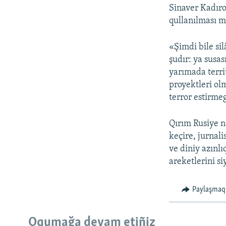
Sinaver Kadırov
qullanılması m
«Şimdi bile sil
şudır: ya susas
yarımada territ
proyektleri olm
terror estirmeg
Qırım Rusiye 
keçire, jurnali
ve diniy azınlı
areketlerini si
Paylaşmaq
Oqumağa devam etiñiz