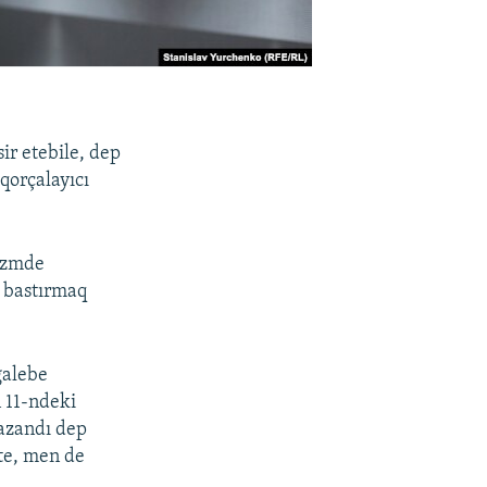
ir etebile, dep
qorçalayıcı
mizmde
n bastırmaq
ğalebe
 11-ndeki
azandı dep
şte, men de