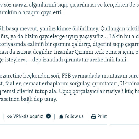
 söz narazı olğanlarnıñ sıqıp çıqarılması ve kerçekten de s
ümkün olacaqını qayd etti.
âlı basqı mevcut, yalıñız kimse öldürilmey. Qullanğan taktik
ıñız, ya da bizim qaydelerge uyup yaşaysıñız... Lâkin bu ald
oriyasında ealiniñ bir qısmını qaldırıp, digerini sıqıp çıqar
ası da istisna degildir. İnsanlar Qırımnı terk etmesi içün, 
e isteyler», – dep izaatladı qırımtatar areketiniñ faali.
nezaretine keçkenden soñ, FSB yarımadada muntazam suret
st, faaller, cemaat erbaplarını sorğulay, qırımtatarı, Ukrain
q temsilcilerini tutup ala. Uquq qorçalayıcılar rusiyeli küç 
yasetnen bağlı dep tanıy.
VPN-siz oquñız
Follow us
Print