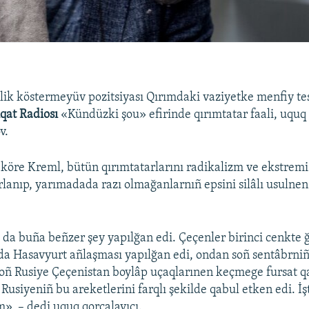
lik köstermeyüv pozitsiyası Qırımdaki vaziyetke menfiy tes
qat Radiosı
«Kündüzki şou» efirinde qırımtatar faali, uquq 
v.
 köre Kreml, bütün qırımtatarlarını radikalizm ve ekstre
rlanıp, yarımadada razı olmağanlarnıñ epsini silâlı usulne
da buña beñzer şey yapılğan edi. Çeçenler birinci cenkte 
a Hasavyurt añlaşması yapılğan edi, ondan soñ sentâbrniñ
oñ Rusiye Çeçenistan boylâp uçaqlarınen keçmege fursat q
Rusiyeniñ bu areketlerini farqlı şekilde qabul etken edi. İ
, – dedi uquq qorçalayıcı.