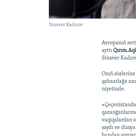
Sinaver Kadırov
Avropanıñ sert
ayttı
Qırım.Aqi
Sinaver Kadıro
Onıñ sözlerine
qabaatlağa azı
niyetinde.
«Çeçenistanda 
qazanğanlarınd
vaqiqalardan s
saydı ve dünya 
bundan qorqam»