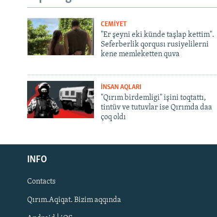
CEMİYET
"Er şeyni eki künde taşlap kettim".
Seferberlik qorqusı rusiyelilerni
kene memleketten quva
İNSAN AQLARI
"Qırım birdemligi" işini toqtattı,
tintüv ve tutuvlar ise Qırımda daa
çoq oldı
Русский
INFO
Українською
Contacts
QOŞULIÑIZ!
Qırım.Aqiqat. Bizim aqqında