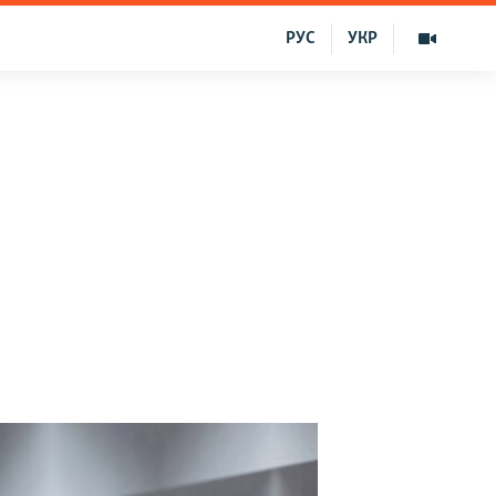
РУС
УКР