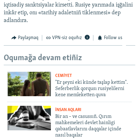
iqtisadiy sanktsiyalar kirsetti. Rusiye yarımada işğalini
inkâr etip, onı «tarihiy adaletniñ tiklenmesi» dep
adlandıra.
Paylaşmaq
VPN-siz oquñız
Follow us
Oqumağa devam etiñiz
CEMİYET
"Er şeyni eki künde taşlap kettim".
Seferberlik qorqusı rusiyelilerni
kene memleketten quva
İNSAN AQLARI
Bir an – ve casussıñ. Qırım
mahkemeleri devlet hainligi
qabaatlavlarını daqqalar içinde
nasıl baqalar