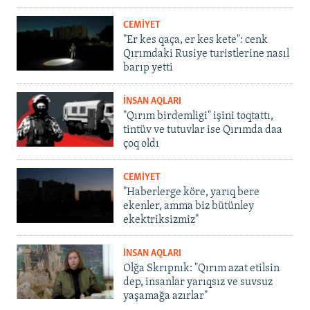
CEMİYET
"Er kes qaça, er kes kete": cenk
Qırımdaki Rusiye turistlerine nasıl
barıp yetti
İNSAN AQLARI
"Qırım birdemligi" işini toqtattı,
tintüv ve tutuvlar ise Qırımda daa
çoq oldı
CEMİYET
"Haberlerge köre, yarıq bere
ekenler, amma biz bütünley
ekektriksizmiz"
İNSAN AQLARI
Olğa Skrıpnık: "Qırım azat etilsin
dep, insanlar yarıqsız ve suvsuz
yaşamağa azırlar"