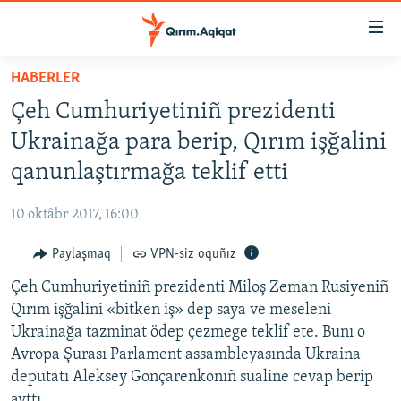
Link
açıqlığı
Esas
HABERLER
mündericege
HABERLER
Çeh Cumhuriyetiniñ prezidenti
qaytmaq
SİYASET
Baş
Ukrainağa para berip, Qırım işğalini
İQTİSADİYAT
navigatsiyağa
qanunlaştırmağa teklif etti
qaytmaq
CEMİYET
Qıdıruvğa
10 oktâbr 2017, 16:00
MEDENİYET
qaytmaq
Paylaşmaq
VPN-siz oquñız
İNSAN AQLARI
Çeh Cumhuriyetiniñ prezidenti Miloş Zeman Rusiyeniñ
VİDEO
Qırım işğalini «bitken iş» dep saya ve meseleni
SÜRET
Ukrainağa tazminat ödep çezmege teklif ete. Bunı o
BLOGLAR
Avropa Şurası Parlament assambleyasında Ukraina
deputatı Aleksey Gonçarenkonıñ sualine cevap berip
FİKİR
ayttı.