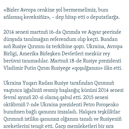
«Bizler Avropa cenkine yol bermemelimiz, bunı
añlamaq kereksiñiz», – dep hitap etti o deputatlarğa.
2014 senesi martnıñ 16-da Qırımda ve Aqyar şeerinde
dünyada tanılmağan referendum olıp keçti. Bundan
soñ Rusiye Qırımnı öz terkibine qoştı. Ukraina, Avropa
Birligi, Amerika Birleşken Devletleri mezkür rey
berüvni tanımadılar. Martnıñ 18-de Rusiye prezidenti
Vladimir Putin Qırım Rusiyege «qoşulğanını» ilân etti.
Ukraina Yuqarı Radası Rusiye tarafından Qırımnıñ
vaqtınca işğaliniñ resmiy başlanğıç kününi 2014 senesi
fevral ayınıñ 20-si olaraq qabul etti. 2015 senesi
oktâbrniñ 7-nde Ukraina prezidenti Petro Poroşenko
bunıñnen bağlı qanunnı imzaladı. Halqara teşkilâtlar
Qırımnıñ istilâsı qanunsız olğanını tanıdı ve Rusiyeniñ
areketlerini tenqit etti. Ğarp memleketleri bir sıra