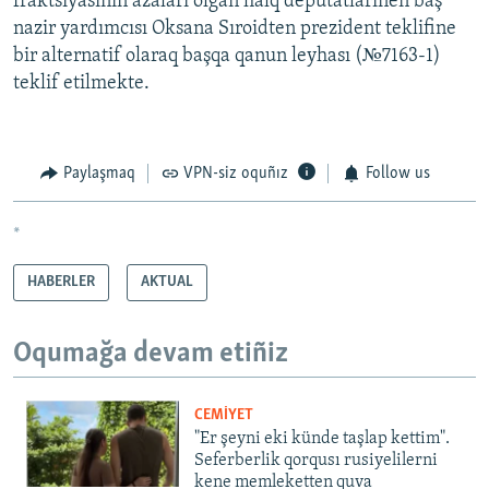
fraktsiyasınıñ azaları olğan halq deputatlarınen baş
nazir yardımcısı Oksana Sıroidten prezident teklifine
bir alternatif olaraq başqa qanun leyhası (№7163-1)
teklif etilmekte.
Paylaşmaq
VPN-siz oquñız
Follow us
*
HABERLER
AKTUAL
Oqumağa devam etiñiz
CEMİYET
"Er şeyni eki künde taşlap kettim".
Seferberlik qorqusı rusiyelilerni
kene memleketten quva