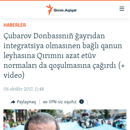
Link
açıqlığı
Esas
HABERLER
mündericege
HABERLER
Çubarov Donbassnıñ ğayrıdan
qaytmaq
SİYASET
Baş
integratsiya olmasınen bağlı qanun
İQTİSADİYAT
navigatsiyağa
leyhasına Qırımnı azat etüv
qaytmaq
CEMİYET
normaları da qoşulmasına çağırdı (+
Qıdıruvğa
MEDENİYET
qaytmaq
video)
İNSAN AQLARI
06 oktâbr 2017, 11:48
VİDEO
Paylaşmaq
VPN-siz oquñız
SÜRET
BLOGLAR
FİKİR