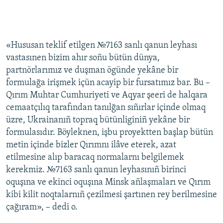
«Hususan teklif etilgen №7163 sanlı qanun leyhası
vastasınen bizim ahır soñu bütün dünya,
partnörlarımız ve duşman ögünde yekâne bir
formulağa irişmek içün acayip bir fursatımız bar. Bu –
Qırım Muhtar Cumhuriyeti ve Aqyar şeeri de halqara
cemaatçılıq tarafından tanılğan sıñırlar içinde olmaq
üzre, Ukrainanıñ topraq bütünliginiñ yekâne bir
formulasıdır. Böyleknen, işbu proyektten başlap bütün
metin içinde bizler Qırımnı ilâve eterek, azat
etilmesine alıp baracaq normalarnı belgilemek
kerekmiz. №7163 sanlı qanun leyhasınıñ birinci
oquşına ve ekinci oquşına Minsk añlaşmaları ve Qırım
kibi kilit noqtalarnıñ çezilmesi şartınen rey berilmesine
çağıram», – dedi o.