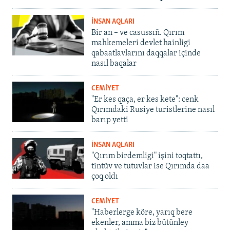
İNSAN AQLARI
Bir an – ve casussıñ. Qırım
mahkemeleri devlet hainligi
qabaatlavlarını daqqalar içinde
nasıl baqalar
CEMİYET
"Er kes qaça, er kes kete": cenk
Qırımdaki Rusiye turistlerine nasıl
barıp yetti
İNSAN AQLARI
"Qırım birdemligi" işini toqtattı,
tintüv ve tutuvlar ise Qırımda daa
çoq oldı
CEMİYET
"Haberlerge köre, yarıq bere
ekenler, amma biz bütünley