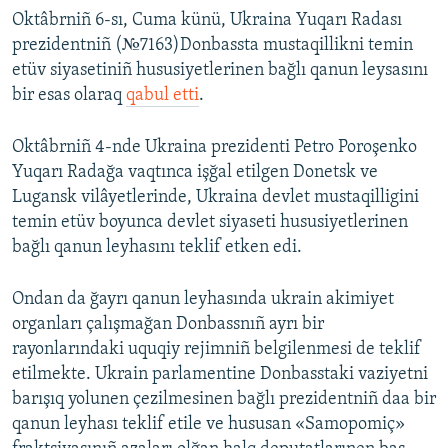
Oktâbrniñ 6-sı, Cuma künü, Ukraina Yuqarı Radası
prezidentniñ (№7163)​Donbassta mustaqillikni temin
etüv siyasetiniñ hususiyetlerinen bağlı qanun leysasını
bir esas olaraq
qabul etti
.
Oktâbrniñ 4-nde Ukraina prezidenti Petro Poroşenko
Yuqarı Radağa vaqtınca işğal etilgen Donetsk ve
Lugansk vilâyetlerinde, Ukraina devlet mustaqilligini
temin etüv boyunca devlet siyaseti hususiyetlerinen
bağlı qanun leyhasını teklif etken edi.
Ondan da ğayrı qanun leyhasında ukrain akimiyet
organları çalışmağan Donbassnıñ ayrı bir
rayonlarındaki uquqiy rejimniñ belgilenmesi de teklif
etilmekte. Ukrain parlamentine Donbasstaki vaziyetni
barışıq yolunen çezilmesinen bağlı prezidentniñ daa bir
qanun leyhası teklif etile ve hususan «Samopomiç»