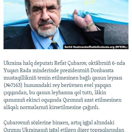
Русский
Українською
QOŞULIÑIZ!
Ukraina halq deputatı Refat Çubarov, oktâbrniñ 6-nda
RFE/RS bütün saytları
Yuqarı Rada minderinde prezidentniñ Donbassta
mustaqillikniñ temin etilmesinen bağlı qanun leysası
(№7163) hususındaki rey berüvnen evel yapqan
çıqışından, bu qanun leyhasına qol tuttı, lâkin
qanunnıñ ekinci oquşında Qırımnıñ azat etilmesinen
alâqalı normalarnıñ kirsetilmesine çağırdı.
Çubarovnıñ sözlerine binaen, artıq işğal altındaki
Qırımnı Ukrainanıñ işğal etilgen diger topraqlarından