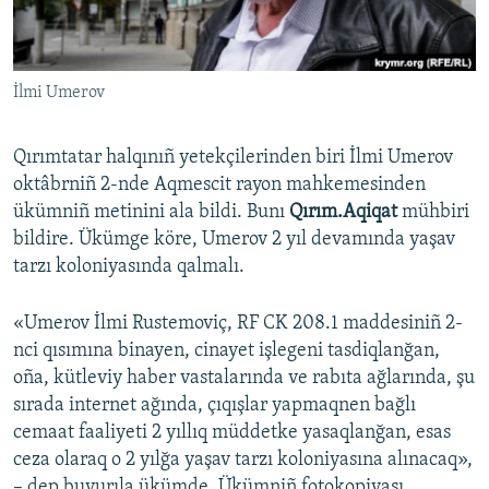
Русский
Українською
İlmi Umerov
QOŞULIÑIZ!
Qırımtatar halqınıñ yetekçilerinden biri İlmi Umerov
oktâbrniñ 2-nde Aqmescit rayon mahkemesinden
ükümniñ metinini ala bildi. Bunı
Qırım.Aqiqat
mühbiri
RFE/RS bütün saytları
bildire. Ükümge köre, Umerov 2 yıl devamında yaşav
tarzı koloniyasında qalmalı.
«Umerov İlmi Rustemoviç, RF CK 208.1 maddesiniñ 2-
nci qısımına binayen, cinayet işlegeni tasdiqlanğan,
oña, kütleviy haber vastalarında ve rabıta ağlarında, şu
sırada internet ağında, çıqışlar yapmaqnen bağlı
cemaat faaliyeti 2 yıllıq müddetke yasaqlanğan, esas
ceza olaraq o 2 yılğa yaşav tarzı koloniyasına alınacaq»,
– dep buyurıla ükümde. Ükümniñ fotokopiyası