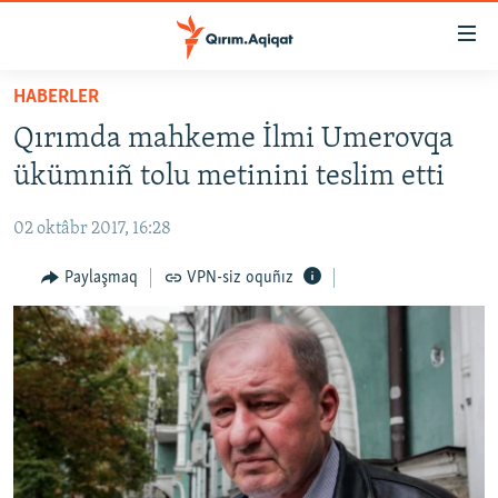
Link
açıqlığı
Esas
HABERLER
mündericege
HABERLER
Qırımda mahkeme İlmi Umerovqa
qaytmaq
SİYASET
Baş
ükümniñ tolu metinini teslim etti
İQTİSADİYAT
navigatsiyağa
qaytmaq
02 oktâbr 2017, 16:28
CEMİYET
Qıdıruvğa
MEDENİYET
Paylaşmaq
VPN-siz oquñız
qaytmaq
İNSAN AQLARI
VİDEO
SÜRET
BLOGLAR
FİKİR