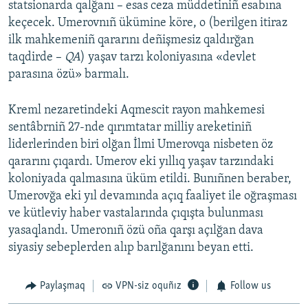
statsionarda qalğanı – esas ceza müddetiniñ esabına
keçecek. Umerovnıñ ükümine köre, o (berilgen itiraz
ilk mahkemeniñ qararını deñişmesiz qaldırğan
taqdirde –
QA
) yaşav tarzı koloniyasına «devlet
parasına özü» barmalı.
Kreml nezaretindeki Aqmescit rayon mahkemesi
sentâbrniñ 27-nde qırımtatar milliy areketiniñ
liderlerinden biri olğan İlmi Umerovqa nisbeten öz
qararını çıqardı. Umerov eki yıllıq yaşav tarzındaki
koloniyada qalmasına üküm etildi. Bunıñnen beraber,
Umerovğa eki yıl devamında açıq faaliyet ile oğraşması
ve kütleviy haber vastalarında çıqışta bulunması
yasaqlandı. Umeronıñ özü oña qarşı açılğan dava
siyasiy sebeplerden alıp barılğanını beyan etti.
Paylaşmaq
VPN-siz oquñız
Follow us