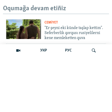
Oqumağa devam etiñiz
CEMİYET
"Er şeyni eki künde taşlap kettim".
Seferberlik qorqusı rusiyelilerni
kene memleketten quva
İNSAN AQLARI
УКР
РУС
Bir an – ve casussıñ. Qırım
mahkemeleri devlet hainligi
qabaatlavlarını daqqalar içinde
nasıl baqalar
Qıdırmaq
CEMİYET
"Er kes qaça, er kes kete": cenk
Qırımdaki Rusiye turistlerine nasıl
barıp yetti
İNSAN AQLARI