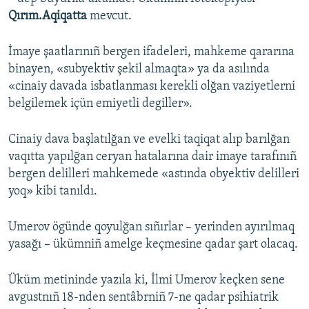
Qırım.Aqiqatta
mevcut.
İmaye şaatlarınıñ bergen ifadeleri, mahkeme qararına
binayen, «subyektiv şekil almaqta» ya da asılında
«cinaiy davada isbatlanması kerekli olğan vaziyetlerni
belgilemek içün emiyetli degiller».
Cinaiy dava başlatılğan ve evelki taqiqat alıp barılğan
vaqıtta yapılğan ceryan hatalarına dair imaye tarafınıñ
bergen delilleri mahkemede «astında obyektiv delilleri
yoq» kibi tanıldı.
Umerov ögünde qoyulğan sıñırlar – yerinden ayırılmaq
yasağı – ükümniñ amelge keçmesine qadar şart olacaq.
Üküm metininde yazıla ki, İlmi Umerov keçken sene
avgustnıñ 18-nden sentâbrniñ 7-ne qadar psihiatrik