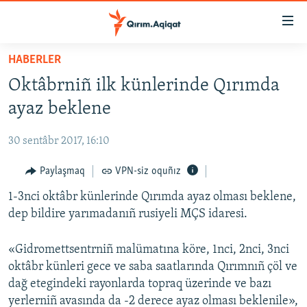
Link
açıqlığı
Esas
HABERLER
mündericege
HABERLER
Oktâbrniñ ilk künlerinde Qırımda
qaytmaq
SİYASET
Baş
ayaz beklene
İQTİSADİYAT
navigatsiyağa
qaytmaq
30 sentâbr 2017, 16:10
CEMİYET
Qıdıruvğa
MEDENİYET
Paylaşmaq
VPN-siz oquñız
qaytmaq
İNSAN AQLARI
1-3nci oktâbr künlerinde Qırımda ayaz olması beklene,
dep bildire yarımadanıñ rusiyeli MÇS idaresi.
VİDEO
SÜRET
«Gidromettsentrniñ malümatına köre, 1nci, 2nci, 3nci
oktâbr künleri gece ve saba saatlarında Qırımnıñ çöl ve
BLOGLAR
dağ etegindeki rayonlarda topraq üzerinde ve bazı
FİKİR
yerlerniñ avasında da -2 derece ayaz olması beklenile»,