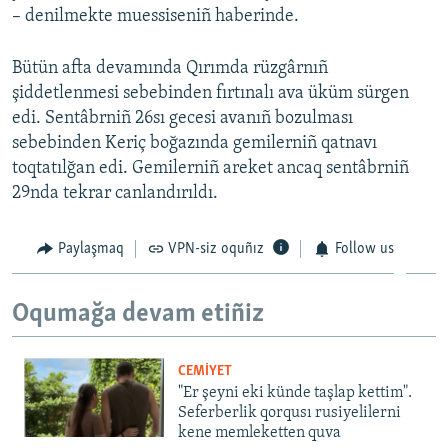
– denilmekte muessiseniñ haberinde.
Русский
Bütün afta devamında Qırımda rüzgârnıñ
Українською
şiddetlenmesi sebebinden fırtınalı ava üküm sürgen
edi. Sentâbrniñ 26sı gecesi avanıñ bozulması
QOŞULIÑIZ!
sebebinden Keriç boğazında gemilerniñ qatnavı
toqtatılğan edi. Gemilerniñ areket ancaq sentâbrniñ
29nda tekrar canlandırıldı.
RFE/RS bütün saytları
Paylaşmaq
VPN-siz oquñız
Follow us
Oqumağa devam etiñiz
CEMİYET
"Er şeyni eki künde taşlap kettim".
Seferberlik qorqusı rusiyelilerni
kene memleketten quva