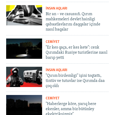
İNSAN AQLARI
Bir an – ve casussıñ. Qırım
mahkemeleri devlet hainligi
qabaatlavlarını daqqalar içinde
nasıl baqalar
CEMİYET
"Er kes qaça, er kes kete": cenk
Qırımdaki Rusiye turistlerine nasıl
barıp yetti
İNSAN AQLARI
"Qırım birdemligi" işini toqtattı,
tintüv ve tutuvlar ise Qırımda daa
çoq oldı
CEMİYET
"Haberlerge köre, yarıq bere
ekenler, amma biz bütünley
ekektriksizmiz"