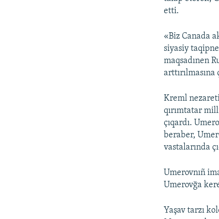
etti.
«Biz Canada ak
siyasiy taqipn
maqsadınen Rus
arttırılmasına
Kreml nezaret
qırımtatar mil
çıqardı. Umero
beraber, Umero
vastalarında ç
Umerovnıñ imay
Umerovğa kere
Yaşav tarzı ko