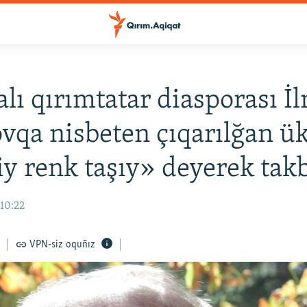
lı qırımtatar diasporası İ
qa nisbeten çıqarılğan 
iy renk taşıy» deyerek takb
 10:22
VPN-siz oquñız