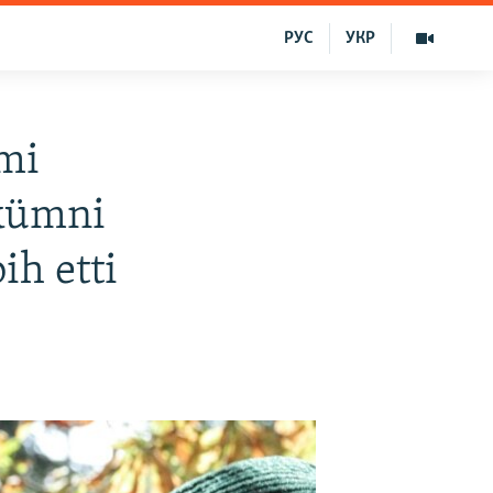
РУС
УКР
lmi
ükümni
ih etti