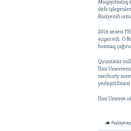
Muqayıtsızlıq s
defa işlegenler
Rusiyeniñ orma
2016 senesi FS
açqan edi. O R
bozmaq çağıruv
Qırımtatar mill
İlmi Umerovnıñ 
mecburiy suret
yerleştirilmes
İlmi Umerov oña
Paylaşmaq