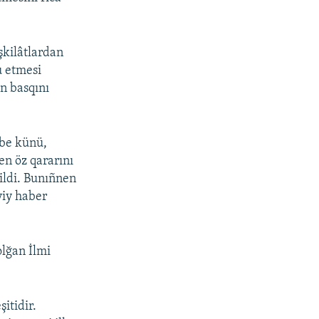
şkilâtlardan
u etmesi
n basqını
nbe künü,
en öz qararını
ildi. Bunıñnen
viy haber
olğan İlmi
itidir.