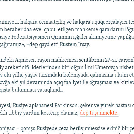
imiyeti, halqara cemaatçılıq ve halqara uquqqorçalayıcı te
en beraber daa evel qabul etilgen mahkeme qararlarını lâğ
iye Federatsiyasınen Qırımnıñ işğalçı akimiyetine yapılğa
 çağıramız», –dep qayd etti Rustem İrsay.
indeki Aqmescit rayon mahkemesi sentâbrniñ 27-si, çarşe
liy areketiniñ liderlerinden biri olğan İlmi Umerovqa nisbet
v eki yıllıq yaşav tarzındaki koloniyada qalmasına üküm et
vğa eki yıl devamında açıq faaliyet ile oğraşması ve kütle
ıqışta bulunması yasaqlandı.
esi, Rusiye apishanesi Parkinson, şeker ve yürek hastası 
kli tibbiy yardım kösterip olamaz,
dep tüşünmekte.
loniyası – qomşu Rusiyede ceza berüv müessiseleriniñ bir çeş