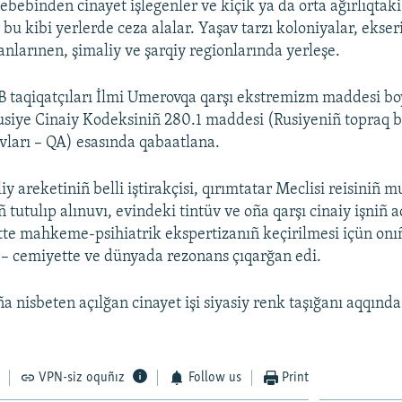
ebebinden cinayet işlegenler ve kiçik ya da orta ağırlıqtaki
 bu kibi yerlerde ceza alalar. Yaşav tarzı koloniyalar, ekser
nlarınen, şimaliy ve şarqiy regionlarında yerleşe.
B taqiqatçıları İlmi Umerovqa qarşı ekstremizm maddesi bo
usiye Cinaiy Kodeksiniñ 280.1 maddesi (Rusiyeniñ topraq b
ları – QA) esasında qabaatlana.
iy areketiniñ belli iştirakçisi, qırımtatar Meclisi reisiniñ 
tutulıp alınuvı, evindeki tintüv ve oña qarşı cinaiy işniñ a
te mahkeme-psihiatrik ekspertizanıñ keçirilmesi içün onı
i – cemiyette ve dünyada rezonans çıqarğan edi.
 nisbeten açılğan cinayet işi siyasiy renk taşığanı aqqında
VPN-siz oquñız
Follow us
Print