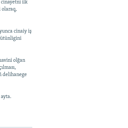
 cinayetni ilk
i olaraq,
yunca cinaiy iş
ütünligini
muavini olğan
çılması,
ñ delihanege
 ayta.