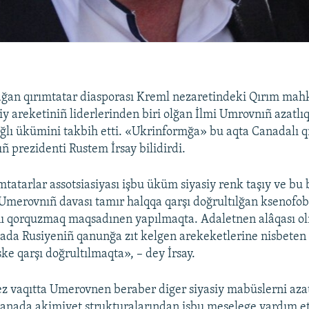
ğan qırımtatar diasporası Kreml nezaretindeki Qırım ma
liy areketiniñ liderlerinden biri olğan İlmi Umrovnıñ azat
ğlı ükümini takbih etti. «Ukrinformğa» bu aqta Canadalı qı
ıñ prezidenti Rustem İrsay bilidirdi.
tatarlar assotsiasiyası işbu üküm siyasiy renk taşıy ve bu b
 Umerovnıñ davası tamır halqqa qarşı doğrultılğan ksenofobi
ını qorquzmaq maqsadınen yapılmaqta. Adaletnen alâqası 
a Rusiyeniñ qanunğa zıt kelgen arekeketlerine nisbeten ö
ke qarşı doğrultılmaqta», – dey İrsay.
z vaqıtta Umerovnen beraber diger siyasiy mabüslerni aza
Canada akimiyet strukturalarından işbu meselege yardım et