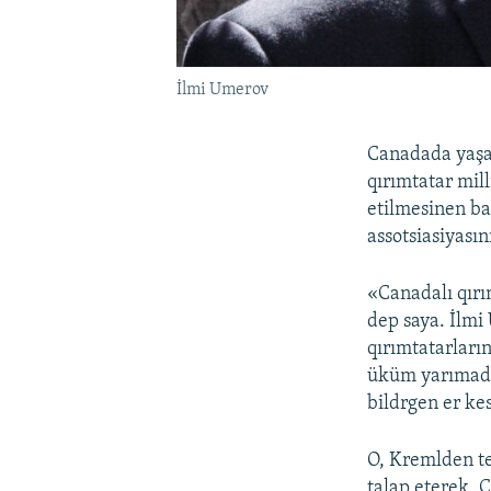
İlmi Umerov
Canadada yaşa
qırımtatar mil
etilmesinen ba
assotsiasiyasın
«Canadalı qırım
dep saya. İlmi
qırımtatarlar
üküm yarımadad
bildrgen er kes
O, Kremlden te
talap eterek, 