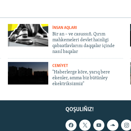
İNSAN AQLARI
Bir an – ve casussıñ. Qırım
mahkemeleri devlet hainligi
qabaatlavlarını daqqalar içinde
nasıl baqalar
CEMİYET
"Haberlerge köre, yarıq bere
ekenler, amma biz bütünley
ekektriksizmiz"
QOŞULIÑIZ!