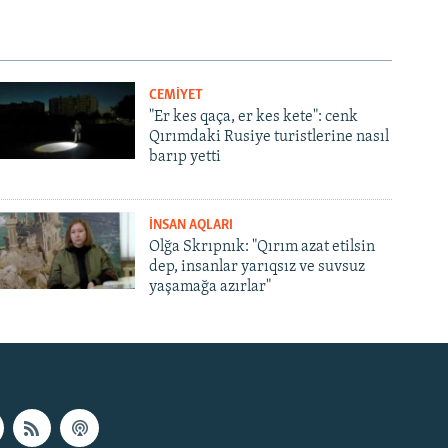
CEMİYET
"Er kes qaça, er kes kete": cenk
Qırımdaki Rusiye turistlerine nasıl
barıp yetti
İNSAN AQLARI
Olğa Skrıpnık: "Qırım azat etilsin
dep, insanlar yarıqsız ve suvsuz
yaşamağa azırlar"