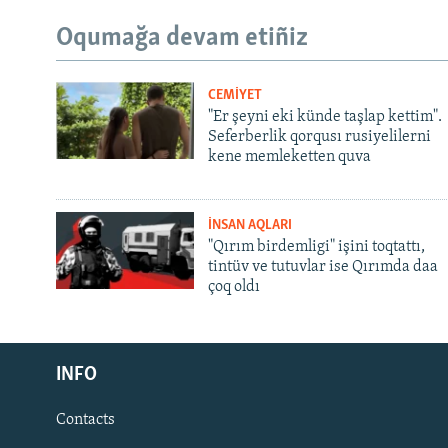
Oqumağa devam etiñiz
CEMİYET
"Er şeyni eki künde taşlap kettim".
Seferberlik qorqusı rusiyelilerni
kene memleketten quva
İNSAN AQLARI
"Qırım birdemligi" işini toqtattı,
tintüv ve tutuvlar ise Qırımda daa
çoq oldı
Русский
INFO
Українською
Contacts
QOŞULIÑIZ!