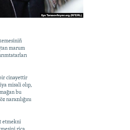
hkemesiniñ
lıqtan marum
rımtatarları
ir cinayettir
ya misali olıp,
olmağan bu
z narazılığını
t etmekni
mesini rica