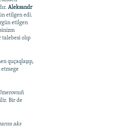
dır.
Aleksandr
n etilgen edi.
ürgün etilgen
tsinizm
r talebesi olıp
en quçaqlaşıp,
a etmege
 Umerovnıñ
ir. Bir de
zarını aks