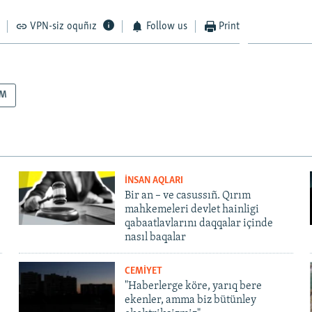
VPN-siz oquñız
Follow us
Print
IM
İNSAN AQLARI
Bir an – ve casussıñ. Qırım
mahkemeleri devlet hainligi
qabaatlavlarını daqqalar içinde
nasıl baqalar
CEMİYET
"Haberlerge köre, yarıq bere
ekenler, amma biz bütünley