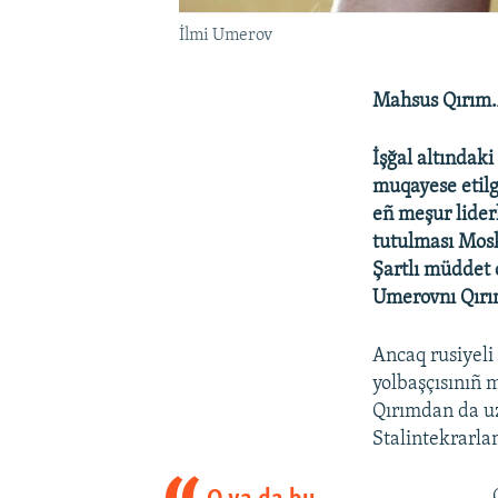
İlmi Umerov
Mahsus Qırım.
İşğal altındak
muqayese etilg
eñ meşur lider
tutulması Mosk
Şartlı müddet 
Umerovnı Qırı
Ancaq rusiyeli
yolbaşçısınıñ m
Qırımdan da uz
Stalintekrarla