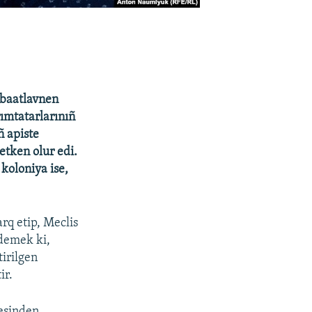
abaatlavnen
ımtatarlarınıñ
ñ apiste
etken olur edi.
koloniya ise,
rq etip, Meclis
 demek ki,
irilgen
ir.
mesinden