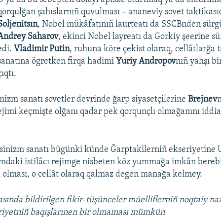
qorqulğan şahıslarnıñ quvulması – ananeviy sovet taktikası
Soljenitsın
, Nobel mükâfatınıñ laurteatı da SSCBnden sürgü
Andrey Saharov
, ekinci Nobel layreatı da Gorkiy şeerine s
edi.
Vladimir Putin
, ruhuna köre çekist olaraq, cellâtlarğa 
sanatına ögretken firqa hadimi
Yuriy Andropov
nıñ yahşı bi
çıqtı.
nizm sanatı sovetler devrinde ğarp siyasetçilerine
Brejnev
n
imi keçmişte olğanı qadar pek qorqunçlı olmağanını iddi
tsinizm sanatı bügünki künde Ğarptakilerniñ ekseriyetine
mdaki istilâcı rejimge nisbeten köz yummağa imkân berebil
ik olması, o cellât olaraq qalmaz degen manağa kelmey.
sında bildirilgen fikir-tüşünceler müelliflerniñ noqtaiy na
iriyetniñ baqışlarınen bir olmaması mümkün