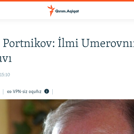
y Portnikov: İlmi Umerovn
uvı
 15:10
VPN-siz oquñız