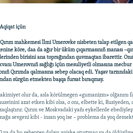
Aqiqat içün
i Qırım mahkemesi İlmi Umerovke nisbeten talap etilgen q
enine köre, daa da ağır bir üküm çıqarmasınıñ manası –qır
lerinden birisini ana toprağından quvmaqtan ibarettir. Onı
vanı Umerovnıñ sağlığı içün mesuliyetli olmasına mecbur 
onıñ Qırımda qalmasına sebep olacaq edi. Yaşav tarzındaki 
mdan sürgün etmekten başqa fursat bıraqmay.
 akimiyet olur da, asla körülmegen «gumanizm» olğanını fa
uavinini azat etken kibi olsa, o onı, elbette ki, Rusiyeden,
aqlaştırır. Qırım ve Moskvadaki yañı eykellerde ebediyleşt
mağa sevgeni kibi - insan yoq ise – problema da yoq demekt
O ya da bu sebepten dolayı apiske oturtmaq ya da öldüril