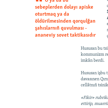
O ya da bu
sebeplerden dolayı apiske
oturtmaq ya da
öldürilmesinden qorqulğan
şahıslarnıñ quvulması -
ananeviy sovet taktikasıdır
Hususan bu tsi
kommunizm rej
imkân berdi.
Hususan işbu 
davasınen Qırı
cellâtnıñ tsin
«Fikir» rubrika
ettirip, muarr