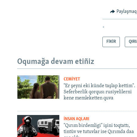
Paylaşmaq
*
FİKİR
QIR
Oqumağa devam etiñiz
CEMİYET
"Er şeyni eki künde taşlap kettim".
Seferberlik qorqusı rusiyelilerni
kene memleketten quva
İNSAN AQLARI
"Qırım birdemligi" işini toqtattı,
tintüv ve tutuvlar ise Qırımda daa