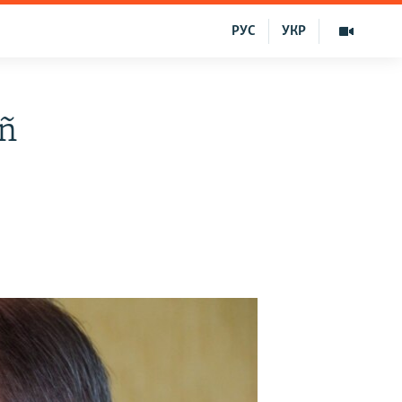
РУС
УКР
ıñ