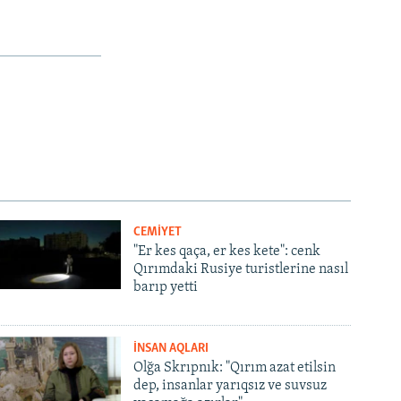
CEMİYET
"Er kes qaça, er kes kete": cenk
Qırımdaki Rusiye turistlerine nasıl
barıp yetti
İNSAN AQLARI
Olğa Skrıpnık: "Qırım azat etilsin
dep, insanlar yarıqsız ve suvsuz