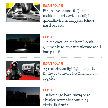
İNSAN AQLARI
Bir an – ve casussıñ. Qırım
mahkemeleri devlet hainligi
qabaatlavlarını daqqalar içinde
nasıl baqalar
CEMİYET
"Er kes qaça, er kes kete": cenk
Qırımdaki Rusiye turistlerine nasıl
barıp yetti
İNSAN AQLARI
"Qırım birdemligi" işini toqtattı,
tintüv ve tutuvlar ise Qırımda daa
çoq oldı
CEMİYET
"Haberlerge köre, yarıq bere
ekenler, amma biz bütünley
ekektriksizmiz"