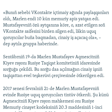
«Bunıñ sebebi VKontakte içtimaiy ağında paylaşqanları
oldı, Marlen endi 10 kün memuriy apis yatqan edi.
Mustafayevniñ özü aytqanına köre, o, azat etilgen soñ
VKontakte saifesini birden silgen edi, lâkin uquq
qoruyıcılar buña baqmadan, cinaiy iş açacaq ola», –
dep aytıla gruppa haberinde.
Sentâbrniñ 19-da Marlen Mustafayev Aqmescitniñ
Kiyev rayonı Rusiye Taqiqat komitetiniñ idaresinde
sorğuğa çekildi. Bu sorğu daa açılmağan cinaiy işniñ
taqiqattan evel teşkerüvi çerçivesinde ötkerilgen edi.
2017 senesi fevralniñ 21-de Marlen Mustafayevniñ
evinde Rusiye uquq qoruyıcıları tintüv ötkerdi. Şu künü
Aqmescitniñ Kiyev rayon mahkemesi onı Rusiye
Memuriy cinayet kodeksiniñ 20.3 maddesiniñ 1-inci