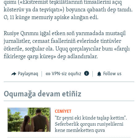
qısmı («Ekstremist teşkilâtlarınıñ timsallerini açıq
kösterüv ya da teşviqatı») boyunca qabaatlı dep tanıdı.
O, 11 künge memuriy apiske alınğan edi.
Rusiye Qırımnı işğal etken soñ yarımadada mustaqil
jurnalistler, cemaat faalleriniñ evlerinde tintüvler
ötkerile, sorğular ola. Uquq qorçalayıcılar bunı «farqlı
fikirlerge qarşı küreş» dep adlandıralar.
Paylaşmaq
VPN-siz oquñız
Follow us
Oqumağa devam etiñiz
CEMİYET
"Er şeyni eki künde taşlap kettim".
Seferberlik qorqusı rusiyelilerni
kene memleketten quva