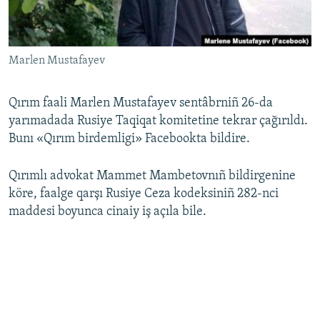
Русский
Українською
Marlen Mustafayev
QOŞULIÑIZ!
Qırım faali Marlen Mustafayev sentâbrniñ 26-da
yarımadada Rusiye Taqiqat komitetine tekrar çağırıldı.
Bunı «Qırım birdemligi» Facebookta bildire.
RFE/RS bütün saytları
Qırımlı advokat Mammet Mambetovnıñ bildirgenine
köre, faalge qarşı Rusiye Ceza kodeksiniñ 282-nci
maddesi boyunca cinaiy iş açıla bile.