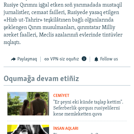
Rusiye Qırımnı işğal etken soñ yarımadada mustaqil
jurnalistler, cemaat failleri, Rusiyede yasaq etilgen
«Hizb ut-Tahrir» teşkilâtınen bağlı olğanlarında
şeklengen Qırım musulmanları, qırımtatar Milliy
areket faalleri, Meclis azalarınıñ evlerinde tintüvler
sıqlaştı.
Paylaşmaq
VPN-siz oquñız
Follow us
Oqumağa devam etiñiz
CEMİYET
"Er şeyni eki künde taşlap kettim".
Seferberlik qorqusı rusiyelilerni
kene memleketten quva
İNSAN AQLARI