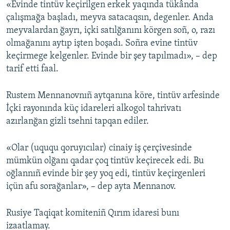
«Evinde tintüv keçirilgen erkek yaqında tükânda
çalışmağa başladı, meyva satacaqsın, degenler. Anda
meyvalardan ğayrı, içki satılğanını körgen soñ, o, razı
olmağanını aytıp işten boşadı. Soñra evine tintüv
keçirmege kelgenler. Evinde bir şey tapılmadı», – dep
tarif etti faal.
Rustem Mennanovnıñ aytqanına köre, tintüv arfesinde
İçki rayonında küç idareleri alkogol tahrivatı
azırlanğan gizli tsehni tapqan ediler.
«Olar (uququ qoruyıcılar) cinaiy iş çerçivesinde
mümkün olğanı qadar çoq tintüv keçirecek edi. Bu
oğlannıñ evinde bir şey yoq edi, tintüv keçirgenleri
içün afu sorağanlar», – dep ayta Mennanov.
Rusiye Taqiqat komiteniñ Qırım idaresi bunı
izaatlamay.