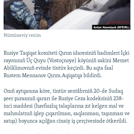
Русский
Українською
Nümüneviy resim
QOŞULIÑIZ!
Rusiye Taqiqat komiteti Qırım idaresiniñ hadimleri İçki
rayonınıñ Üç Quyu (Vostoçnoye) köyüniñ sakini Memet
RFE/RS bütün saytları
Ablâlimovnıñ evinde tintüv keçirdi. Bu aqta faal
Rustem Mennanov Qırım.Aqiqatqa bildirdi.
Onıñ aytqanına köre, tintüv sentâbrniñ 20-de Sudaq
şeer şurasınıñ qararı ile Rusiye Ceza kodeksiniñ 238-
inci maddesi (havfsızlıq talaplarına zıt kelgen mal ve
mahsulatnıñ işlep çıqarılması, saqlanması, taşınması ve
satışı) boyunca açılğan cinaiy iş çerçivesinde ötkerildi.