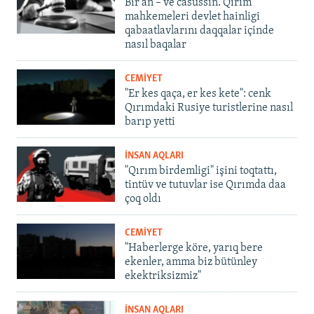
Bir an – ve casussıñ. Qırım
mahkemeleri devlet hainligi
qabaatlavlarını daqqalar içinde
nasıl baqalar
CEMİYET
"Er kes qaça, er kes kete": cenk
Qırımdaki Rusiye turistlerine nasıl
barıp yetti
İNSAN AQLARI
"Qırım birdemligi" işini toqtattı,
tintüv ve tutuvlar ise Qırımda daa
çoq oldı
CEMİYET
"Haberlerge köre, yarıq bere
ekenler, amma biz bütünley
ekektriksizmiz"
İNSAN AQLARI