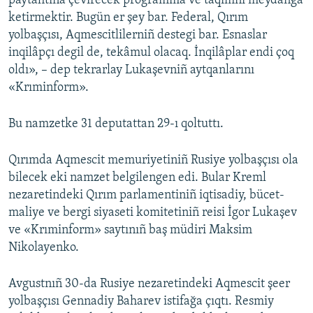
paytahtına çevirecek programma ve taqımnı meydanğa
ketirmektir. Bugün er şey bar. Federal, Qırım
yolbaşçısı, Aqmescitlilerniñ destegi bar. Esnaslar
inqilâpçı degil de, tekâmul olacaq. İnqilâplar endi çoq
oldı», – dep tekrarlay Lukaşevniñ aytqanlarını
«Krıminform».
Bu namzetke 31 deputattan 29-ı qoltuttı.
Qırımda Aqmescit memuriyetiniñ Rusiye yolbaşçısı ola
bilecek eki namzet belgilengen edi. Bular Kreml
nezaretindeki Qırım parlamentiniñ iqtisadiy, bücet-
maliye ve bergi siyaseti komitetiniñ reisi İgor Lukaşev
ve «Krıminform» saytınıñ baş müdiri Maksim
Nikolayenko.
Avgustnıñ 30-da Rusiye nezaretindeki Aqmescit şeer
yolbaşçısı Gennadiy Baharev istifağa çıqtı. Resmiy