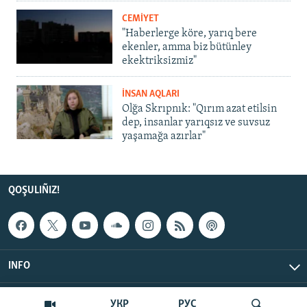
CEMİYET
"Haberlerge köre, yarıq bere
ekenler, amma biz bütünley
ekektriksizmiz"
İNSAN AQLARI
Olğa Skrıpnık: "Qırım azat etilsin
dep, insanlar yarıqsız ve suvsuz
yaşamağa azırlar"
QOŞULIÑIZ!
INFO
© Qırım.Aqiqat, 2026 | All Rights Reserved.
УКР
РУС