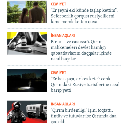
CEMİYET
"Er şeyni eki künde taşlap kettim".
Seferberlik qorqusı rusiyelilerni
kene memleketten quva
İNSAN AQLARI
Bir an – ve casussıñ. Qırım
mahkemeleri devlet hainligi
qabaatlavlarını daqqalar içinde
nasıl baqalar
CEMİYET
"Er kes qaça, er kes kete": cenk
Qırımdaki Rusiye turistlerine nasıl
barıp yetti
İNSAN AQLARI
"Qırım birdemligi" işini toqtattı,
tintüv ve tutuvlar ise Qırımda daa
çoq oldı