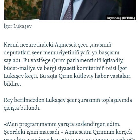
Русский
Українською
İgor Lukaşev
QOŞULIÑIZ!
Kreml nezaretindeki Aqmescit şeer şurasınıñ
deputatları şeer memuriyetiniñ yañı yolbaşçısını
sayladı. Bu vazifege Qırım parlamentiniñ iqtisadiy,
RFE/RS bütün saytları
bücet-maliye ve bergi siyaseti komitetiniñ reisi İgor
Lukaşev keçti. Bu aqta Qırım kütleviy haber vastaları
bildire.
Rey berilmezden Lukaşev şeer şurasınıñ toplaşuvında
çıqışta bulundı.
«Men programmamnı yarışta seslendirgen edim.
Şeerdeki işniñ maqsadı – Aqmescitni Qırımnıñ kerçek