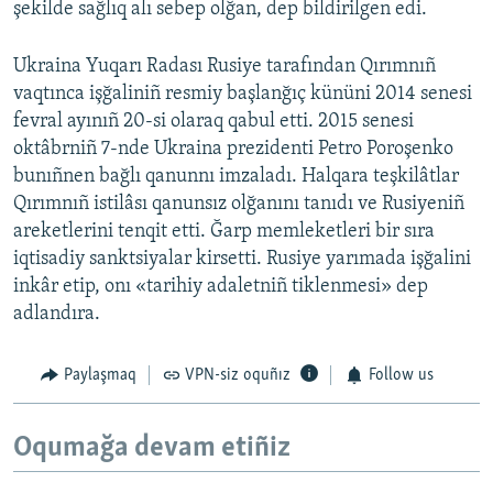
şekilde sağlıq alı sebep olğan, dep bildirilgen edi.
Ukraina Yuqarı Radası Rusiye tarafından Qırımnıñ
vaqtınca işğaliniñ resmiy başlanğıç kününi 2014 senesi
fevral ayınıñ 20-si olaraq qabul etti. 2015 senesi
oktâbrniñ 7-nde Ukraina prezidenti Petro Poroşenko
bunıñnen bağlı qanunnı imzaladı. Halqara teşkilâtlar
Qırımnıñ istilâsı qanunsız olğanını tanıdı ve Rusiyeniñ
areketlerini tenqit etti. Ğarp memleketleri bir sıra
iqtisadiy sanktsiyalar kirsetti. Rusiye yarımada işğalini
inkâr etip, onı «tarihiy adaletniñ tiklenmesi» dep
adlandıra.
Paylaşmaq
VPN-siz oquñız
Follow us
Oqumağa devam etiñiz