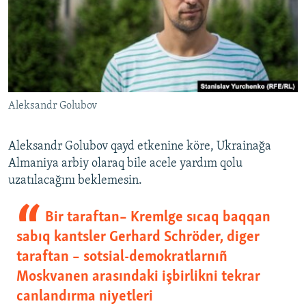
Aleksandr Golubov
​Aleksandr Golubov qayd etkenine köre, Ukrainağa
Almaniya arbiy olaraq bile acele yardım qolu
uzatılacağını beklemesin.
Bir taraftan– Kremlge sıcaq baqqan
sabıq kantsler Gerhard Schröder, diger
taraftan – sotsial-demokratlarnıñ
Moskvanen arasındaki işbirlikni tekrar
canlandırma niyetleri