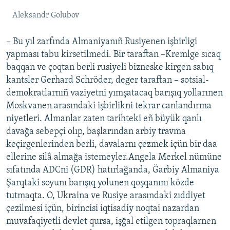
Aleksandr Golubov
– Bu yıl zarfında Almaniyanıñ Rusiyenen işbirligi
yapması tabu kirsetilmedi. Bir taraftan –Kremlge sıcaq
baqqan ve çoqtan berli rusiyeli bizneske kirgen sabıq
kantsler Gerhard Schröder, deger taraftan – sotsial-
demokratlarnıñ vaziyetni yımşatacaq barışıq yollarınen
Moskvanen arasındaki işbirlikni tekrar canlandırma
niyetleri. Almanlar zaten tarihteki eñ büyük qanlı
davağa sebepçi olıp, başlarından arbiy travma
keçirgenlerinden berli, davalarnı çezmek içün bir daa
ellerine silâ almağa istemeyler.Angela Merkel nümüne
sıfatında ADCni (GDR) hatırlağanda, Ğarbiy Almaniya
Şarqtaki soyunı barışıq yolunen qoşqanını közde
tutmaqta. O, Ukraina ve Rusiye arasındaki zıddiyet
çezilmesi içün, birincisi iqtisadiy noqtai nazardan
muvafaqiyetli devlet qursa, işğal etilgen topraqlarnen