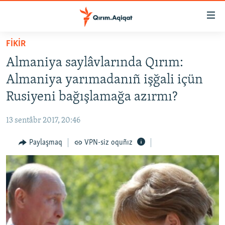
Link
açıqlığı
Esas
FİKİR
mündericege
HABERLER
Almaniya saylâvlarında Qırım:
qaytmaq
SİYASET
Baş
Almaniya yarımadanıñ işğali içün
İQTİSADİYAT
navigatsiyağa
Rusiyeni bağışlamağa azırmı?
qaytmaq
CEMİYET
Qıdıruvğa
13 sentâbr 2017, 20:46
MEDENİYET
qaytmaq
Paylaşmaq
VPN-siz oquñız
İNSAN AQLARI
VİDEO
SÜRET
BLOGLAR
FİKİR