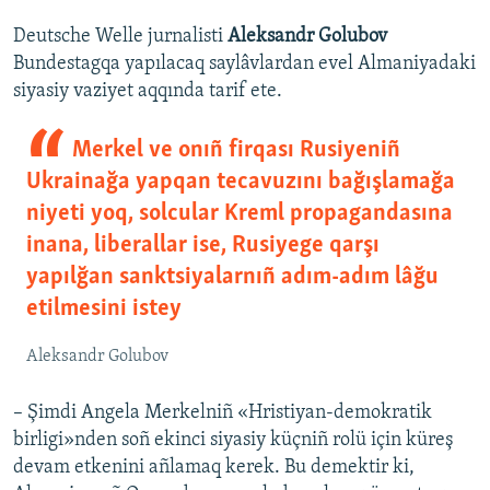
Deutsche Welle jurnalisti
Aleksandr Golubov
Bundestagqa yapılacaq saylâvlardan evel Almaniyadaki
siyasiy vaziyet aqqında tarif ete.
Merkel ve onıñ firqası Rusiyeniñ
Ukrainağa yapqan tecavuzını bağışlamağa
niyeti yoq, solcular Kreml propagandasına
inana, liberallar ise, Rusiyege qarşı
yapılğan sanktsiyalarnıñ adım-adım lâğu
etilmesini istey
Aleksandr Golubov
– Şimdi Angela Merkelniñ «Hristiyan-demokratik
birligi»nden soñ ekinci siyasiy küçniñ rolü için küreş
devam etkenini añlamaq kerek. Bu demektir ki,