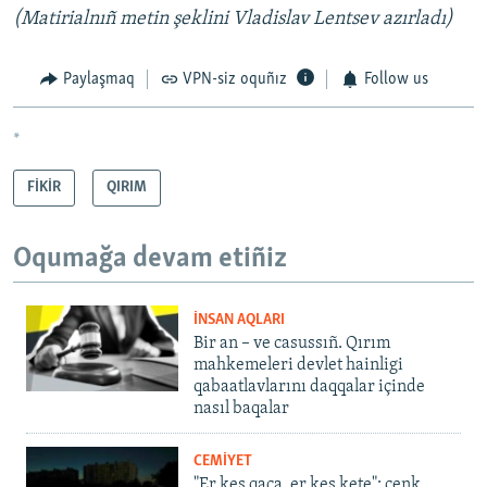
(Matirialnıñ metin şeklini Vladislav Lentsev azırladı)
Paylaşmaq
VPN-siz oquñız
Follow us
*
FİKİR
QIRIM
Oqumağa devam etiñiz
İNSAN AQLARI
Bir an – ve casussıñ. Qırım
mahkemeleri devlet hainligi
qabaatlavlarını daqqalar içinde
nasıl baqalar
CEMİYET
"Er kes qaça, er kes kete": cenk