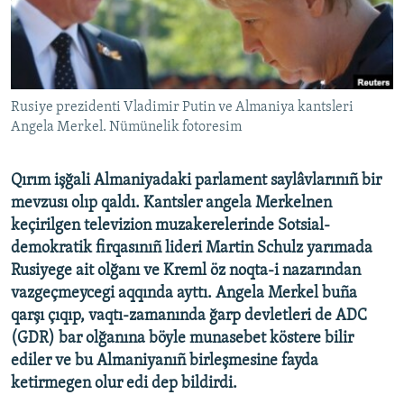
Русский
Українською
Rusiye prezidenti Vladimir Putin ve Almaniya kantsleri
QOŞULIÑIZ!
Angela Merkel. Nümünelik fotoresim
Qırım işğali Almaniyadaki parlament saylâvlarınıñ bir
RFE/RS bütün saytları
mevzusı olıp qaldı. Kantsler angela Merkelnen
keçirilgen televizion muzakerelerinde Sotsial-
demokratik firqasınıñ lideri Martin Schulz yarımada
Rusiyege ait olğanı ve Kreml öz noqta-i nazarından
vazgeçmeycegi aqqında ayttı. Angela Merkel buña
qarşı çıqıp, vaqtı-zamanında ğarp devletleri de ADC
(GDR) bar olğanına böyle munasebet köstere bilir
ediler ve bu Almaniyanıñ birleşmesine fayda
ketirmegen olur edi dep bildirdi.