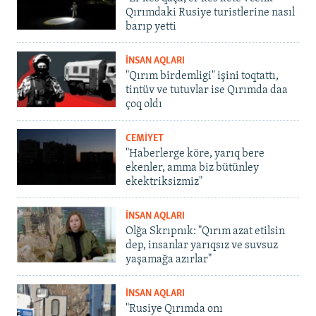
Qırımdaki Rusiye turistlerine nasıl
barıp yetti
İNSAN AQLARI
"Qırım birdemligi" işini toqtattı,
tintüv ve tutuvlar ise Qırımda daa
çoq oldı
CEMİYET
"Haberlerge köre, yarıq bere
ekenler, amma biz bütünley
ekektriksizmiz"
İNSAN AQLARI
Olğa Skrıpnık: "Qırım azat etilsin
dep, insanlar yarıqsız ve suvsuz
yaşamağa azırlar"
İNSAN AQLARI
"Rusiye Qırımda onı