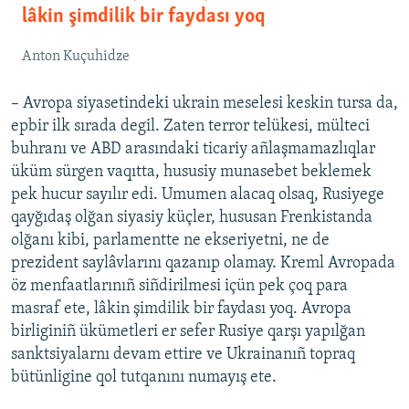
lâkin şimdilik bir faydası yoq
Anton Kuçuhidze
– Avropa siyasetindeki ukrain meselesi keskin tursa da,
epbir ilk sırada degil. Zaten terror telükesi, mülteci
buhranı ve ABD arasındaki ticariy añlaşmamazlıqlar
üküm sürgen vaqıtta, hususiy munasebet beklemek
pek hucur sayılır edi. Umumen alacaq olsaq, Rusiyege
qayğıdaş olğan siyasiy küçler, hususan Frenkistanda
olğanı kibi, parlamentte ne ekseriyetni, ne de
prezident saylâvlarını qazanıp olamay. Kreml Avropada
öz menfaatlarınıñ siñdirilmesi içün pek çoq para
masraf ete, lâkin şimdilik bir faydası yoq. Avropa
birliginiñ ükümetleri er sefer Rusiye qarşı yapılğan
sanktsiyalarnı devam ettire ve Ukrainanıñ topraq
bütünligine qol tutqanını numayış ete.