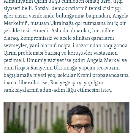
Almaniyanıñ Qırım da şu cumleden olmaq üzre, tışqı
siyaseti belli. Sotsial-demokratlarnıñ temsilcisi tışqı
işler naziri vazifesinde bulunğanına baqmadan, Angela
Merkelniñ, hususan Ukrainağa qol tutmasına bu iç bir
şekilde tesir etmedi. Aslında almanlar, bir miller
olaraq, kompromissiz ve acele alınğan qararlarnı
sevmeyler, yani olarnıñ noqta-i nazarından baqılğanda
Qırım probleması barışıq ve körüşüvler vastasınen
çezilmeli. Umumiy vaziyet ise şudır: Angela Merkel ve
onıñ firqası Rusiyeniñ Ukrainağa yapqan tecavuzını
bağışlamağa niyeti yoq, solcular Kreml propagandasına
inana, liberallar ise, Rusiyege qarşı yapılğan
sanktsiyalarnıñ adım-adım lâğu etilmesini istey.