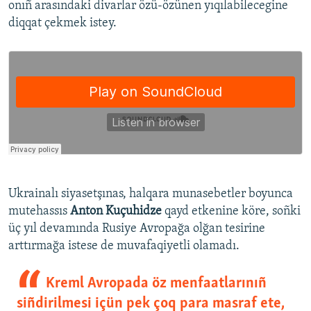
onıñ arasındaki divarlar özü-özünen yıqılabilecegine
diqqat çekmek istey.
Ukrainalı siyasetşınas, halqara munasebetler boyunca
mutehassıs
Anton Kuçuhidze
qayd etkenine köre, soñki
üç yıl devamında Rusiye Avropağa olğan tesirine
arttırmağa istese de muvafaqiyetli olamadı.
Kreml Avropada öz menfaatlarınıñ
siñdirilmesi içün pek çoq para masraf ete,