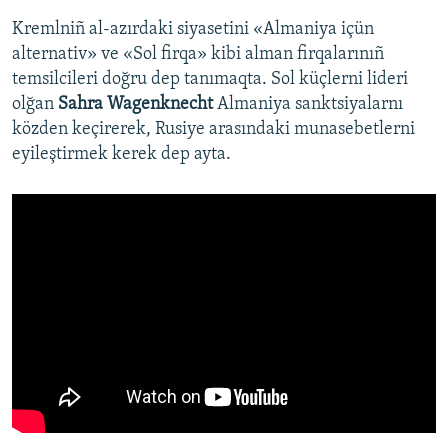
Kremlniñ al-azırdaki siyasetini «Almaniya içün
alternativ» ve «Sol firqa» kibi alman firqalarınıñ
temsilcileri doğru dep tanımaqta. Sol küçlerni lideri
olğan
Sahra Wagenknecht
Almaniya sanktsiyalarnı
közden keçirerek, Rusiye arasındaki munasebetlerni
eyileştirmek kerek dep ayta.