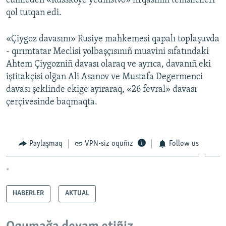
cumleden «Russkoye yedinstvo» firqasınıñ temsilcileri
qol tutqan edi.
«Çiygoz davasını» Rusiye mahkemesi qapalı toplaşuvda
- qırımtatar Meclisi yolbaşçısınıñ muavini sıfatındaki
Ahtem Çiygozniñ davası olaraq ve ayrıca, davanıñ eki
iştitakçisi olğan Ali Asanov ve Mustafa Degermenci
davası şeklinde ekige ayıraraq, «26 fevral» davası
çerçivesinde baqmaqta.
Paylaşmaq
VPN-siz oquñız
Follow us
*
HABERLER
AKTUAL