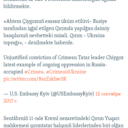
bildirmekte.
Русский
Українською
«Ahtem Çiygoznıñ esassız üküm etilüvi– Rusiye
tarafından işğal etilgen Qırımda yapılğan daimiy
basqılarnıñ nevbetteki misali. Qırım – Ukraina
QOŞULIÑIZ!
toprağı», – denilmekte haberde.
Unjustified conviction of Crimean Tatar leader Chiygoz
RFE/RS bütün saytları
latest example of ongoing oppression in Russia-
occupied
#Crimea
.
#CrimeaisUkraine
pic.twitter.com/8arZskhw5K
— U.S. Embassy Kyiv (@USEmbassyKyiv)
12 сентября
2017 г.
Sentâbrniñ 11-nde Kreml nezaretindeki Qırım Yuqarı
mahkemesi qırımtatar halqınıñ liderlerinden biri olğan