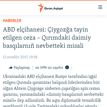
Link
açıqlığı
Esas
HABERLER
mündericege
HABERLER
ABD elçihanesi: Çiygozğa tayin
qaytmaq
SİYASET
Baş
etilgen ceza – Qırımdaki daimiy
İQTİSADİYAT
navigatsiyağa
basqılarnıñ nevbetteki misali
qaytmaq
CEMİYET
Qıdıruvğa
12 sentâbr 2017, 19:58
MEDENİYET
qaytmaq
Paylaşmaq
VPN-siz oquñız
İNSAN AQLARI
Ukrainadaki ABD elçihanesi Rusiye tarafından işğal
VİDEO
etilgen Qırımda qırımtatar halqınıñ liderlerinden biri
SÜRET
olğan Ahtem Çiygozge nisbeten çıqarılğan apis cezası
BLOGLAR
qararını, yarımadadaki «daimiy basqılarnıñ nevbetteki
misali» dep adlandırdı. Bu aqta diplomatik temsilcilik
FİKİR
sentâbrniñ 12-nde Twitterdeki mikrobloglar ağında