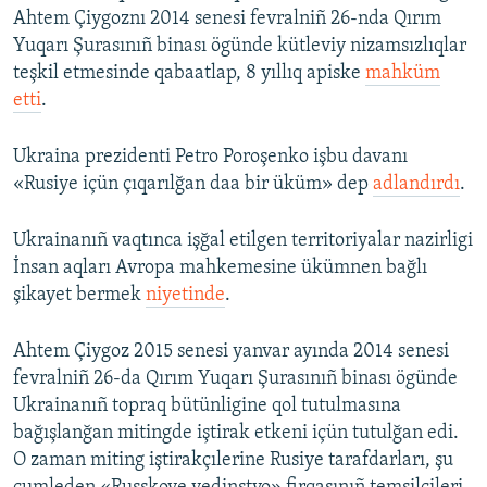
Ahtem Çiygoznı 2014 senesi fevralniñ 26-nda Qırım
Yuqarı Şurasınıñ binası ögünde kütleviy nizamsızlıqlar
teşkil etmesinde qabaatlap, 8 yıllıq apiske
mahküm
etti
.
Ukraina prezidenti Petro Poroşenko işbu davanı
«Rusiye içün çıqarılğan daa bir üküm» dep
adlandırdı
.
Ukrainanıñ vaqtınca işğal etilgen territoriyalar nazirligi
İnsan aqları Avropa mahkemesine ükümnen bağlı
şikayet bermek
niyetinde
.
Ahtem Çiygoz 2015 senesi yanvar ayında 2014 senesi
fevralniñ 26-da Qırım Yuqarı Şurasınıñ binası ögünde
Ukrainanıñ topraq bütünligine qol tutulmasına
bağışlanğan mitingde iştirak etkeni içün tutulğan edi.
O zaman miting iştirakçılerine Rusiye tarafdarları, şu