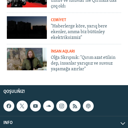
tintüv ve tutuvlar ise Qırımda daa
çoq oldı
CEMİYET
"Haberlerge köre, yarıq bere
ekenler, amma biz bütünley
ekektriksizmiz"
İNSAN AQLARI
Olğa Skrıpnık: "Qırım azat etilsin
dep, insanlar yarıqsız ve suvsuz
yaşamağa azırlar"
QOŞULIÑIZ!
INFO