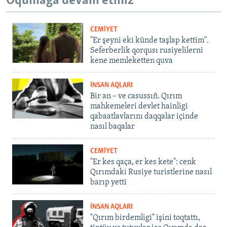
Oqumağa devam etiñiz
CEMİYET
"Er şeyni eki künde taşlap kettim".
Seferberlik qorqusı rusiyelilerni
kene memleketten quva
İNSAN AQLARI
Bir an – ve casussıñ. Qırım
mahkemeleri devlet hainligi
qabaatlavlarını daqqalar içinde
nasıl baqalar
CEMİYET
"Er kes qaça, er kes kete": cenk
Qırımdaki Rusiye turistlerine nasıl
barıp yetti
İNSAN AQLARI
"Qırım birdemligi" işini toqtattı,