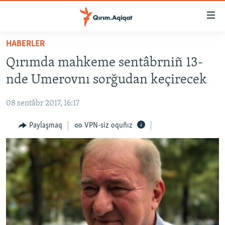
Link
açıqlığı
Esas
HABERLER
mündericege
HABERLER
Qırımda mahkeme sentâbrniñ 13-
qaytmaq
SİYASET
Baş
nde Umerovnı sorğudan keçirecek
İQTİSADİYAT
navigatsiyağa
qaytmaq
08 sentâbr 2017, 16:17
CEMİYET
Qıdıruvğa
MEDENİYET
Paylaşmaq
VPN-siz oquñız
qaytmaq
İNSAN AQLARI
VİDEO
SÜRET
BLOGLAR
FİKİR