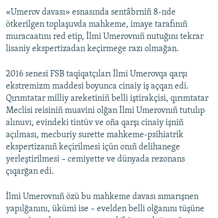
«Umerov davası» esnasında sentâbrniñ 8-nde
ötkerilgen toplaşuvda mahkeme, imaye tarafınıñ
muracaatını red etip, İlmi Umerovnıñ nutuğını tekrar
lisaniy ekspertizadan keçirmege razı olmağan.
2016 senesi FSB taqiqatçıları İlmi Umerovqa qarşı
ekstremizm maddesi boyunca cinaiy iş açqan edi.
Qırımtatar milliy areketiniñ belli iştirakçisi, qırımtatar
Meclisi reisiniñ muavini olğan İlmi Umerovnıñ tutulıp
alınuvı, evindeki tintüv ve oña qarşı cinaiy işniñ
açılması, mecburiy surette mahkeme-psihiatrik
ekspertizanıñ keçirilmesi içün onıñ delihanege
yerleştirilmesi – cemiyette ve dünyada rezonans
çıqarğan edi.
İlmi Umerovnıñ özü bu mahkeme davası sımarışnen
yapılğanını, ükümi ise – evelden belli olğanını tüşüne