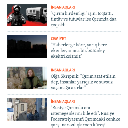
İNSAN AQLARI
"Qırım birdemligi" işini toqtattı,
tintüv ve tutuvlar ise Qırımda daa
çoq oldı
CEMİYET
"Haberlerge köre, yarıq bere
ekenler, amma biz bütünley
ekektriksizmiz"
İNSAN AQLARI
Olğa Skrıpnık: "Qırım azat etilsin
dep, insanlar yarıqsız ve suvsuz
yaşamağa azırlar"
İNSAN AQLARI
"Rusiye Qırımda onı
istemegenlerini bile edi". Rusiye
Federatsiyasınıñ Qırımdaki cenkke
qarşı narazılıqlarnen küreşi