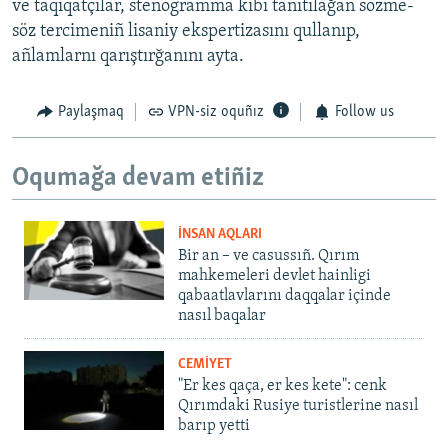
ve taqiqatçılar, stenogramma kibi tanıtılağan sözme-
söz tercimeniñ lisaniy ekspertizasını qullanıp,
añlamlarnı qarıştırğanını ayta.
Paylaşmaq
VPN-siz oquñız
Follow us
Oqumağa devam etiñiz
İNSAN AQLARI
Bir an – ve casussıñ. Qırım
mahkemeleri devlet hainligi
qabaatlavlarını daqqalar içinde
nasıl baqalar
CEMİYET
"Er kes qaça, er kes kete": cenk
Qırımdaki Rusiye turistlerine nasıl
barıp yetti