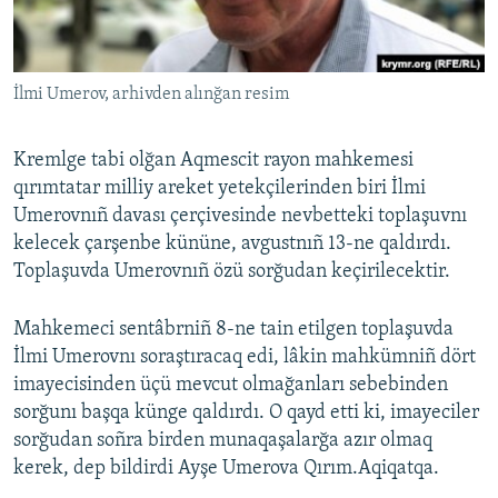
Русский
Українською
İlmi Umerov, arhivden alınğan resim
QOŞULIÑIZ!
Kremlge tabi olğan Aqmescit rayon mahkemesi
qırımtatar milliy areket yetekçilerinden biri İlmi
Umerovnıñ davası çerçivesinde nevbetteki toplaşuvnı
RFE/RS bütün saytları
kelecek çarşenbe kününe, avgustnıñ 13-ne qaldırdı.
Toplaşuvda Umerovnıñ özü sorğudan keçirilecektir.
Mahkemeci sentâbrniñ 8-ne tain etilgen toplaşuvda
İlmi Umerovnı soraştıracaq edi, lâkin mahkümniñ dört
imayecisinden üçü mevcut olmağanları sebebinden
sorğunı başqa künge qaldırdı. O qayd etti ki, imayeciler
sorğudan soñra birden munaqaşalarğa azır olmaq
kerek, dep bildirdi Ayşe Umerova Qırım.Aqiqatqa.