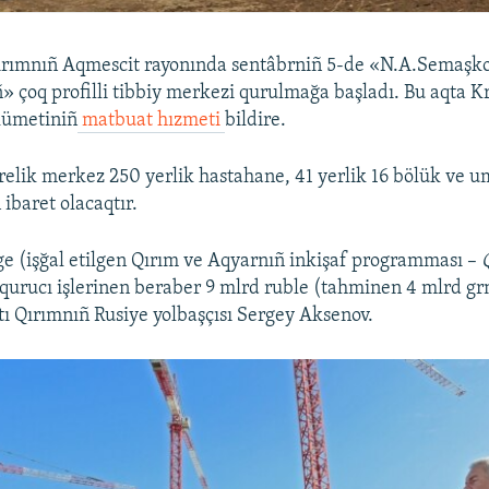
Qırımnıñ Aqmescit rayonında sentâbrniñ 5-de «N.A.Semaşko
» çoq profilli tibbiy merkezi qurulmağa başladı. Bu aqta K
kümetiniñ
matbuat hızmeti
bildire.
relik merkez 250 yerlik hastahane, 41 yerlik 16 bölük ve
ibaret olacaqtır.
 (işğal etilgen Qırım ve Aqyarnıñ inkişaf programması –
e qurucı işlerinen beraber 9 mlrd ruble (tahminen 4 mlrd gr
ttı Qırımnıñ Rusiye yolbaşçısı Sergey Aksenov.