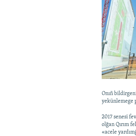
Onıñ bildirgen
yekünlemege pl
2017 senesi fe
olğan Qırım fe
«acele yardımğ