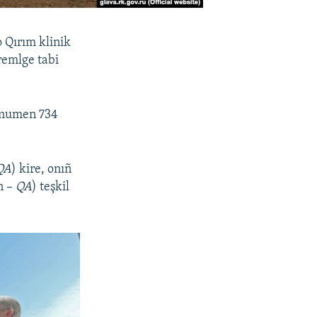
 Qırım klinik
remlge tabi
 umumen 734
QA
) kire, onıñ
n –
QA
) teşkil