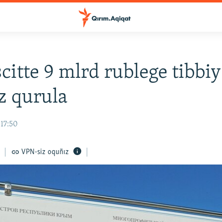
itte 9 mlrd rublege tibbiy
z qurula
 17:50
VPN-siz oquñız