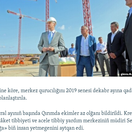
ine köre, merkez qurucılığını 2019 senesi dekabr ayına qad
anlaştırıla.
vral ayınıñ başında Qırımda ekimler az olğanı bildirildi. Kr
lâket tibbiyeti ve acele tibbiy yardım merkeziniñ müdiri S
a» biñ insan yetmegenini aytqan edi.