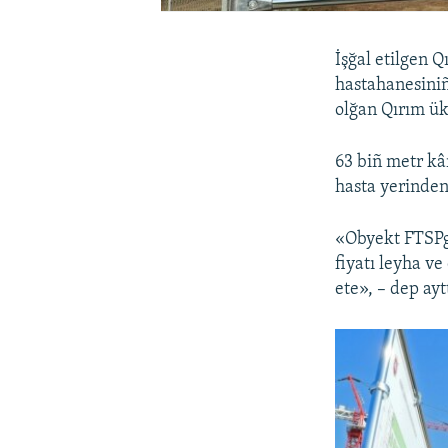
İşğal etilgen 
hastahanesiniñ
olğan Qırım ü
63 biñ metr kâ
hasta yerinden 
«Obyekt FTSPge
fiyatı leyha v
ete», – dep ay