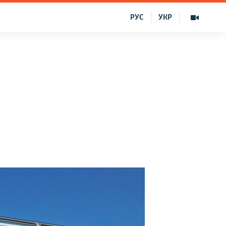
РУС
УКР