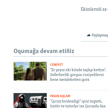
Ekimlerniñ az 
Paylaşmaq
Oqumağa devam etiñiz
CEMİYET
"Er şeyni eki künde taşlap kettim".
Seferberlik qorqusı rusiyelilerni
kene memleketten quva
İNSAN AQLARI
"Qırım birdemligi" işini toqtattı,
tintüv ve tutuvlar ise Qırımda daa