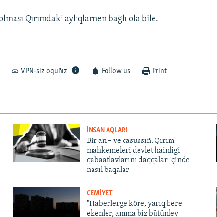
olması Qırımdaki aylıqlarnen bağlı ola bile.
VPN-siz oquñız
Follow us
Print
İNSAN AQLARI
Bir an – ve casussıñ. Qırım
mahkemeleri devlet hainligi
qabaatlavlarını daqqalar içinde
nasıl baqalar
CEMİYET
"Haberlerge köre, yarıq bere
ekenler, amma biz bütünley