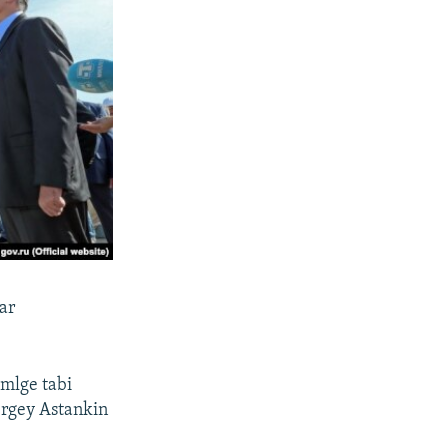
ar
emlge tabi
ergey Astankin