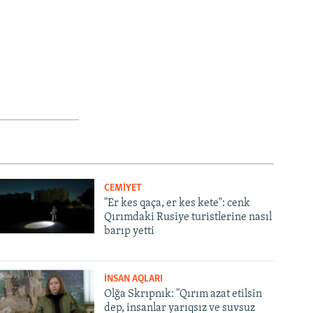
CEMİYET
"Er kes qaça, er kes kete": cenk
Qırımdaki Rusiye turistlerine nasıl
barıp yetti
İNSAN AQLARI
Olğa Skrıpnık: "Qırım azat etilsin
dep, insanlar yarıqsız ve suvsuz