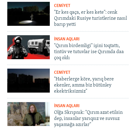
CEMİYET
"Er kes qaça, er kes kete": cenk
Qırımdaki Rusiye turistlerine nasıl
barıp yetti
İNSAN AQLARI
"Qırım birdemligi" işini toqtattı,
tintüv ve tutuvlar ise Qırımda daa
çoq oldı
CEMİYET
"Haberlerge köre, yarıq bere
ekenler, amma biz bütünley
ekektriksizmiz"
İNSAN AQLARI
Olğa Skrıpnık: "Qırım azat etilsin
dep, insanlar yarıqsız ve suvsuz
yaşamağa azırlar"