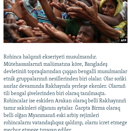
Rohinca halqınıñ ekseriyeti musulmandır.
Mütehassıslarnıñ malümatına köre, Bangladeş
devletiniñ topraqlarından çıqqan bengalli musulmanlar
etnik gruppalarınıñ nesillerinden biri olalar. Olar soñki
asırlar devamında Rakhaynda yerleşe ekenler. Olarnıñ
tili bengal şivelerinden biri olaraq tanılmaqta.
Rohincalar ise eskiden Arakan olaraq belli Rakhaynnıñ
tamır sakinleri olğanını aytalar. Ğarpta Birma olaraq
belli olğan Myanmanıñ eski arbiy rejimleri
rohincalarnı vatandaşlıqsız qaldırıp, olarnı icret etmege
mecbur etmege tırışqan ediler.