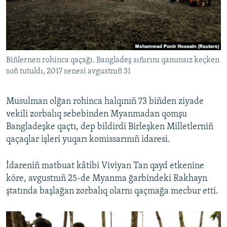
Русский
Українською
Biñlernen rohinca qaçağı. Bangladeş sıñırını qanunsız keçken
QOŞULIÑIZ!
soñ tutuldı, 2017 senesi avgustnıñ 31
Musulman olğan rohinca halqınıñ 73 biñden ziyade
RFE/RS bütün saytları
vekili zorbalıq sebebinden Myanmadan qomşu
Bangladeşke qaçtı, dep bildirdi Birleşken Milletlerniñ
qaçaqlar işleri yuqarı komissarınıñ idaresi.
İdareniñ matbuat kâtibi Viviyan Tan qayd etkenine
köre, avgustnıñ 25-de Myanma ğarbindeki Rakhayn
ştatında başlağan zorbalıq olarnı qaçmağa mecbur etti.