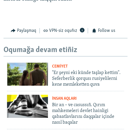
Paylaşmaq
VPN-siz oquñız
Follow us
Oqumağa devam etiñiz
CEMİYET
"Er şeyni eki künde taşlap kettim".
Seferberlik qorqusı rusiyelilerni
kene memleketten quva
İNSAN AQLARI
Bir an – ve casussıñ. Qırım
mahkemeleri devlet hainligi
qabaatlavlarını daqqalar içinde
nasıl baqalar