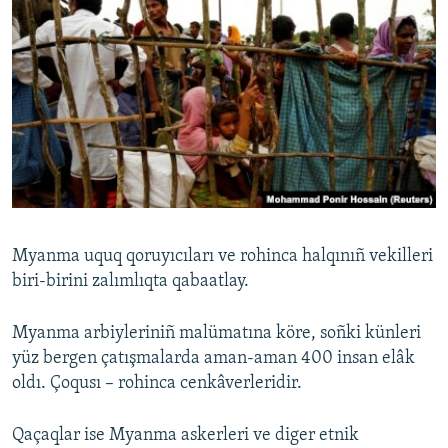
Myanma uquq qoruyıcıları ve rohinca halqınıñ vekilleri
biri-birini zalımlıqta qabaatlay.
Myanma arbiyleriniñ malümatına köre, soñki künleri
yüz bergen çatışmalarda aman-aman 400 insan elâk
oldı. Çoqusı – rohinca cenkâverleridir.
Qaçaqlar ise Myanma askerleri ve diger etnik