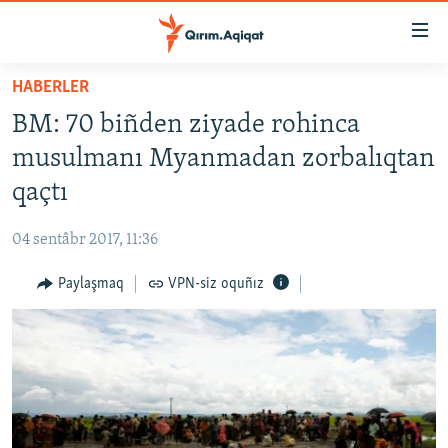
Link
açıqlığı
Esas
HABERLER
mündericege
HABERLER
BM: 70 biñden ziyade rohinca
qaytmaq
SİYASET
Baş
musulmanı Myanmadan zorbalıqtan
İQTİSADİYAT
navigatsiyağa
qaçtı
qaytmaq
CEMİYET
Qıdıruvğa
04 sentâbr 2017, 11:36
MEDENİYET
qaytmaq
Paylaşmaq
VPN-siz oquñız
İNSAN AQLARI
VİDEO
SÜRET
BLOGLAR
FİKİR