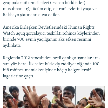
gruppalarnıñ temsilcileri (esasen büddistler)
musulmanlarğa ücüm etip, olarnıñ evlerini yaqa ve
Rakhayn ştatından quva ediler.
Amerika Birleşken Devletlerindeki Human Rights
Watch uquq qorçalayıcı teşkilâtı rohinca köylerinden
birinde 700 evniñ yaqılğanını aks etken resimni
aydınlattı.
Regionda 2012 senesinden berli qanlı çatışmalar ara-
sıra yüz bere. İlk sefer kütleviy zıddiyet olğanda 100
biñ rohinca memleket içinde köçip kelgenlerniñ
lagerlerine qaçtı.