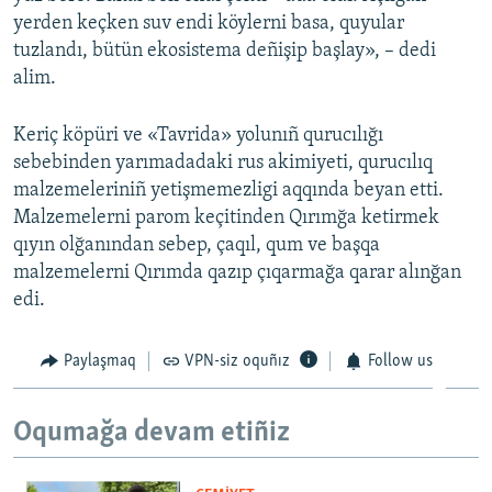
yerden keçken suv endi köylerni basa, quyular
tuzlandı, bütün ekosistema deñişip başlay», – dedi
alim.
Keriç köpüri ve «Tavrida» yolunıñ qurucılığı
sebebinden yarımadadaki rus akimiyeti, qurucılıq
malzemeleriniñ yetişmemezligi aqqında beyan etti.
Malzemelerni parom keçitinden Qırımğa ketirmek
qıyın olğanından sebep, çaqıl, qum ve başqa
malzemelerni Qırımda qazıp çıqarmağa qarar alınğan
edi.
Paylaşmaq
VPN-siz oquñız
Follow us
Oqumağa devam etiñiz