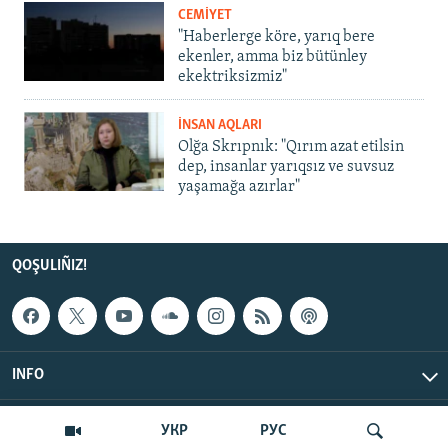
CEMİYET
"Haberlerge köre, yarıq bere
ekenler, amma biz bütünley
ekektriksizmiz"
İNSAN AQLARI
Olğa Skrıpnık: "Qırım azat etilsin
dep, insanlar yarıqsız ve suvsuz
yaşamağa azırlar"
QOŞULIÑIZ!
INFO
© Qırım.Aqiqat, 2026 | All Rights Reserved.
УКР
РУС