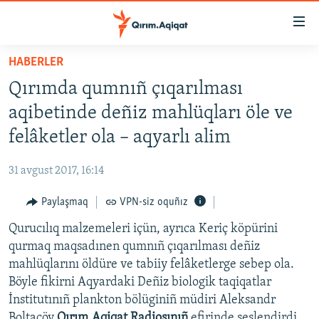
Link
açıqlığı
Esas
HABERLER
mündericege
HABERLER
Qırımda qumnıñ çıqarılması
qaytmaq
SİYASET
Baş
aqibetinde deñiz mahlüqları öle ve
İQTİSADİYAT
navigatsiyağa
felâketler ola – aqyarlı alim
qaytmaq
CEMİYET
Qıdıruvğa
31 avgust 2017, 16:14
MEDENİYET
qaytmaq
Paylaşmaq
VPN-siz oquñız
İNSAN AQLARI
Qurucılıq malzemeleri içün, ayrıca Keriç köpürini
VİDEO
qurmaq maqsadınen qumnıñ çıqarılması deñiz
SÜRET
mahlüqlarını öldüre ve tabiiy felâketlerge sebep ola.
BLOGLAR
Böyle fikirni Aqyardaki Deñiz biologik taqiqatlar
İnstitutınıñ plankton bölüginiñ müdiri Aleksandr
FİKİR
Boltaçöv
Qırım.Aqiqat Radiosınıñ
efirinde seslendirdi.