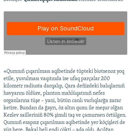
Русский
Українською
QOŞULIÑIZ!
RFE/RS bütün saytları
«Qumnıñ çıqarılması aqibetinde tüpteki biotsenoz yoq
etile, yuvulması vaqıtında ise ufaq parçalar 200
kilometr radiusta darqalıp, Qara deñizdeki balıqlarnıñ
havyarını öldüre, planton mahlüqatınıñ nefes
organlarına tüşe – yani, bütün canlı varlıqlarğa zarar
ketire. Bundan da ğayrı, öz altın qumı ile meşur olğan
Kezlev sailleriniñ 80% şimdi taş ve çamurnen örtülgen.
Qumnıñ esapsız çıqarılması aqibetinde yer köçişleri de
yüz bere. Bakal beli endi çökti – ada oldı. Açılğan