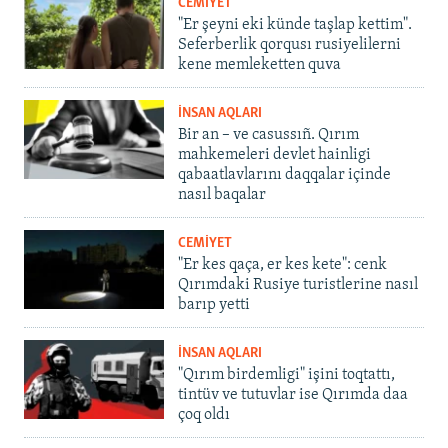
CEMİYET
"Er şeyni eki künde taşlap kettim".
Seferberlik qorqusı rusiyelilerni
kene memleketten quva
İNSAN AQLARI
Bir an – ve casussıñ. Qırım
mahkemeleri devlet hainligi
qabaatlavlarını daqqalar içinde
nasıl baqalar
CEMİYET
"Er kes qaça, er kes kete": cenk
Qırımdaki Rusiye turistlerine nasıl
barıp yetti
İNSAN AQLARI
"Qırım birdemligi" işini toqtattı,
tintüv ve tutuvlar ise Qırımda daa
çoq oldı