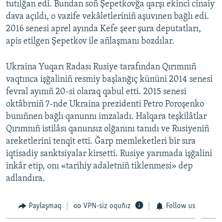
tutılğan edi. Bundan soñ Şepetkovğa qarşı ekinci cinaiy
dava açıldı, o vazife vekâletleriniñ aşuvınen bağlı edi.
2016 senesi aprel ayında Kefe şeer şura deputatları,
apis etilgen Şepetkov ile añlaşmanı bozdılar.
Ukraina Yuqarı Radası Rusiye tarafından Qırımnıñ
vaqtınca işğaliniñ resmiy başlanğıç kününi 2014 senesi
fevral ayınıñ 20-si olaraq qabul etti. 2015 senesi
oktâbrniñ 7-nde Ukraina prezidenti Petro Poroşenko
bunıñnen bağlı qanunnı imzaladı. Halqara teşkilâtlar
Qırımnıñ istilâsı qanunsız olğanını tanıdı ve Rusiyeniñ
areketlerini tenqit etti. Ğarp memleketleri bir sıra
iqtisadiy sanktsiyalar kirsetti. Rusiye yarımada işğalini
inkâr etip, onı «tarihiy adaletniñ tiklenmesi» dep
adlandıra.
Paylaşmaq
VPN-siz oquñız
Follow us