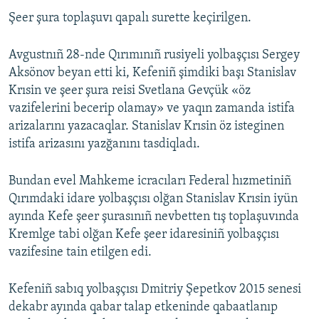
Şeer şura toplaşuvı qapalı surette keçirilgen.
Русский
Українською
Avgustnıñ 28-nde Qırımınıñ rusiyeli yolbaşçısı Sergey
Aksönov beyan etti ki, Kefeniñ şimdiki başı Stanislav
QOŞULIÑIZ!
Krısin ve şeer şura reisi Svetlana Gevçük «öz
vazifelerini becerip olamay» ve yaqın zamanda istifa
arizalarını yazacaqlar. Stanislav Krısin öz isteginen
istifa arizasını yazğanını tasdiqladı.
RFE/RS bütün saytları
Bundan evel Mahkeme icracıları Federal hızmetiniñ
Qırımdaki idare yolbaşçısı olğan Stanislav Krısin iyün
ayında Kefe şeer şurasınıñ nevbetten tış toplaşuvında
Kremlge tabi olğan Kefe şeer idaresiniñ yolbaşçısı
vazifesine tain etilgen edi.
Kefeniñ sabıq yolbaşçısı Dmitriy Şepetkov 2015 senesi
dekabr ayında qabar talap etkeninde qabaatlanıp