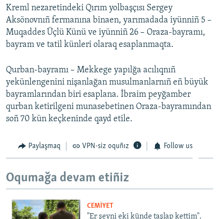
Kreml nezaretindeki Qırım yolbaşçısı Sergey
Русский
Aksönovnıñ fermanına binaen, yarımadada iyünniñ 5 –
Muqaddes Üçlü Künü ve iyünniñ 26 – Oraza-bayramı,
Українською
bayram ve tatil künleri olaraq esaplanmaqta.
QOŞULIÑIZ!
Qurban-bayramı – Mekkege yapılğa acılıqnıñ
yekünlengenini nişanlağan musulmanlarnıñ eñ büyük
bayramlarından biri esaplana. İbraim peyğamber
qurban ketirilgeni munasebetinen Oraza-bayramından
RFE/RS bütün saytları
soñ 70 kün keçkeninde qayd etile.
Paylaşmaq
VPN-siz oquñız
Follow us
Oqumağa devam etiñiz
CEMİYET
"Er şeyni eki künde taşlap kettim".