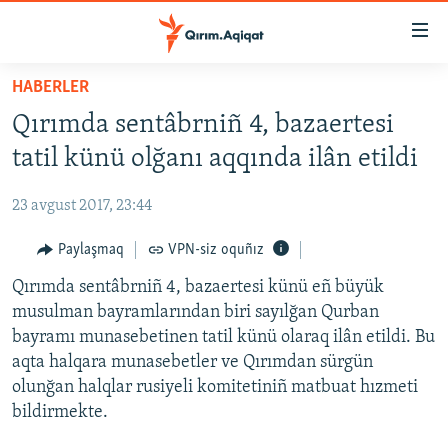
Link
açıqlığı
Esas
HABERLER
mündericege
HABERLER
Qırımda sentâbrniñ 4, bazaertesi
qaytmaq
SİYASET
Baş
tatil künü olğanı aqqında ilân etildi
İQTİSADİYAT
navigatsiyağa
qaytmaq
23 avgust 2017, 23:44
CEMİYET
Qıdıruvğa
MEDENİYET
Paylaşmaq
VPN-siz oquñız
qaytmaq
İNSAN AQLARI
Qırımda sentâbrniñ 4, bazaertesi künü eñ büyük
musulman bayramlarından biri sayılğan Qurban
VİDEO
bayramı munasebetinen tatil künü olaraq ilân etildi. Bu
SÜRET
aqta halqara munasebetler ve Qırımdan sürgün
olunğan halqlar rusiyeli komitetiniñ matbuat hızmeti
BLOGLAR
bildirmekte.
FİKİR