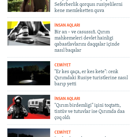
Seferberlik qorqusı rusiyelilerni
kene memleketten quva
İNSAN AQLARI
Bir an – ve casussıñ. Qırım
mahkemeleri devlet hainligi
qabaatlavlarını daqqalar içinde
nasıl baqalar
CEMİYET
"Er kes qaça, er kes kete": cenk
Qırımdaki Rusiye turistlerine nasıl
barıp yetti
İNSAN AQLARI
"Qırım birdemligi" işini toqtattı,
tintüv ve tutuvlar ise Qırımda daa
çoq oldı
CEMİYET