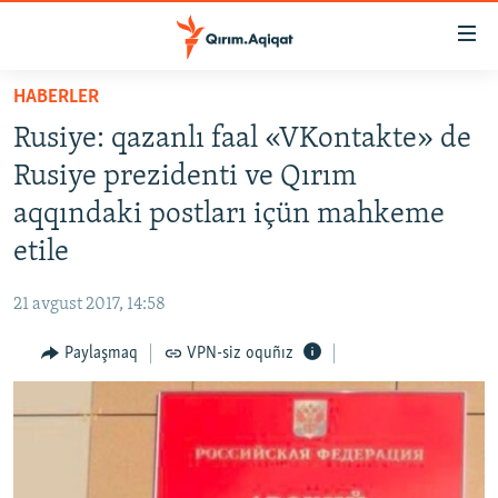
Link
açıqlığı
Esas
HABERLER
mündericege
HABERLER
Rusiye: qazanlı faal «VKontakte» de
qaytmaq
SİYASET
Baş
Rusiye prezidenti ve Qırım
İQTİSADİYAT
navigatsiyağa
aqqındaki postları içün mahkeme
qaytmaq
CEMİYET
etile
Qıdıruvğa
MEDENİYET
qaytmaq
21 avgust 2017, 14:58
İNSAN AQLARI
Paylaşmaq
VPN-siz oquñız
VİDEO
SÜRET
BLOGLAR
FİKİR