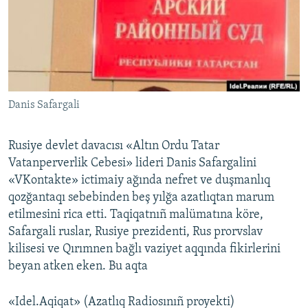
Русский
Українською
QOŞULIÑIZ!
Danis Safargali
Rusiye devlet davacısı «Altın Ordu Tatar
RFE/RS bütün saytları
Vatanperverlik Cebesi» lideri Danis Safargalini
«VKontakte» ictimaiy ağında nefret ve duşmanlıq
qozğantaqı sebebinden beş yılğa azatlıqtan marum
etilmesini rica etti. Taqiqatnıñ malümatına köre,
Safargali ruslar, Rusiye prezidenti, Rus prorvslav
kilisesi ve Qırımnen bağlı vaziyet aqqında fikirlerini
beyan atken eken. Bu aqta
«Idel.Aqiqat» (Azatlıq Radiosınıñ proyekti)