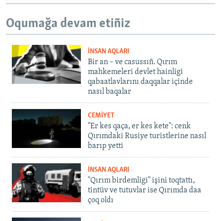
Oqumağa devam etiñiz
İNSAN AQLARI
Bir an – ve casussıñ. Qırım
mahkemeleri devlet hainligi
qabaatlavlarını daqqalar içinde
nasıl baqalar
CEMİYET
"Er kes qaça, er kes kete": cenk
Qırımdaki Rusiye turistlerine nasıl
barıp yetti
İNSAN AQLARI
"Qırım birdemligi" işini toqtattı,
tintüv ve tutuvlar ise Qırımda daa
çoq oldı