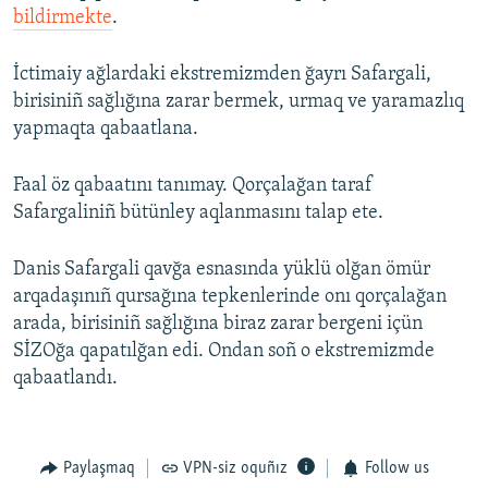
bildirmekte
.
İctimaiy ağlardaki ekstremizmden ğayrı Safargali,
birisiniñ sağlığına zarar bermek, urmaq ve yaramazlıq
yapmaqta qabaatlana.
Faal öz qabaatını tanımay. Qorçalağan taraf
Safargaliniñ bütünley aqlanmasını talap ete.
Danis Safargali qavğa esnasında yüklü olğan ömür
arqadaşınıñ qursağına tepkenlerinde onı qorçalağan
arada, birisiniñ sağlığına biraz zarar bergeni içün
SİZOğa qapatılğan edi. Ondan soñ o ekstremizmde
qabaatlandı.
Paylaşmaq
VPN-siz oquñız
Follow us