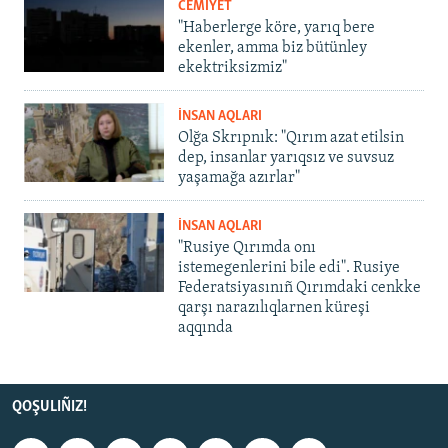
CEMİYET
"Haberlerge köre, yarıq bere
ekenler, amma biz bütünley
ekektriksizmiz"
İNSAN AQLARI
Olğa Skrıpnık: "Qırım azat etilsin
dep, insanlar yarıqsız ve suvsuz
yaşamağa azırlar"
İNSAN AQLARI
"Rusiye Qırımda onı
istemegenlerini bile edi". Rusiye
Federatsiyasınıñ Qırımdaki cenkke
qarşı narazılıqlarnen küreşi
aqqında
QOŞULIÑIZ!