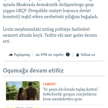
ayında Moskvada demokratik deñişmelerge qarşı
çıqqan GKÇP (Fevqulâde vaziyet boyunca devlet
komiteti) teşkil etken nevbetteki yıllığına bağışladı.
Lenin meydanındaki miting politsiya hadimleri
nezareti altında keçti. Tedbir eki saat qadar devam
etti.
Paylaşmaq
VPN-siz oquñız
Follow us
Oqumağa devam etiñiz
CEMİYET
"Er şeyni eki künde taşlap kettim".
Seferberlik qorqusı rusiyelilerni
kene memleketten quva