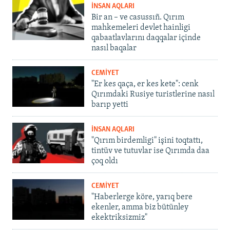
İNSAN AQLARI
Bir an – ve casussıñ. Qırım
mahkemeleri devlet hainligi
qabaatlavlarını daqqalar içinde
nasıl baqalar
CEMİYET
"Er kes qaça, er kes kete": cenk
Qırımdaki Rusiye turistlerine nasıl
barıp yetti
İNSAN AQLARI
"Qırım birdemligi" işini toqtattı,
tintüv ve tutuvlar ise Qırımda daa
çoq oldı
CEMİYET
"Haberlerge köre, yarıq bere
ekenler, amma biz bütünley
ekektriksizmiz"