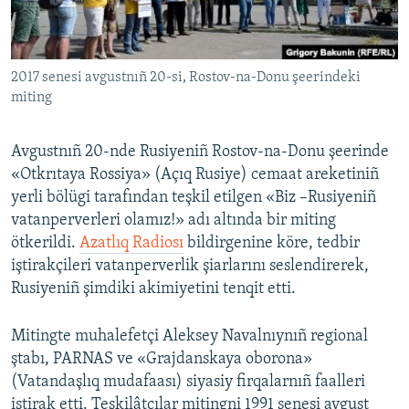
Русский
Українською
2017 senesi avgustnıñ 20-si, Rostov-na-Donu şeerindeki
miting
QOŞULIÑIZ!
Avgustnıñ 20-nde Rusiyeniñ Rostov-na-Donu şeerinde
«Otkrıtaya Rossiya» (Açıq Rusiye) cemaat areketiniñ
yerli bölügi tarafından teşkil etilgen «Biz –Rusiyeniñ
RFE/RS bütün saytları
vatanperverleri olamız!» adı altında bir miting
ötkerildi.
Azatlıq Radiosı
bildirgenine köre, tedbir
iştirakçileri vatanperverlik şiarlarını seslendirerek,
Rusiyeniñ şimdiki akimiyetini tenqit etti.
Mitingte muhalefetçi Aleksey Navalnıynıñ regional
ştabı, PARNAS ve «Grajdanskaya oborona»
(Vatandaşlıq mudafaası) siyasiy firqalarnıñ faalleri
iştirak etti. Teşkilâtçılar mitingni 1991 senesi avgust