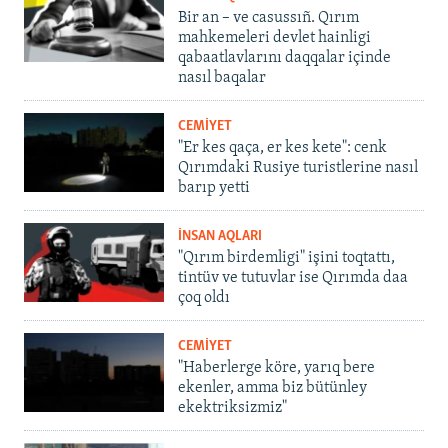
Bir an – ve casussıñ. Qırım
mahkemeleri devlet hainligi
qabaatlavlarını daqqalar içinde
nasıl baqalar
CEMİYET
"Er kes qaça, er kes kete": cenk
Qırımdaki Rusiye turistlerine nasıl
barıp yetti
İNSAN AQLARI
"Qırım birdemligi" işini toqtattı,
tintüv ve tutuvlar ise Qırımda daa
çoq oldı
CEMİYET
"Haberlerge köre, yarıq bere
ekenler, amma biz bütünley
ekektriksizmiz"