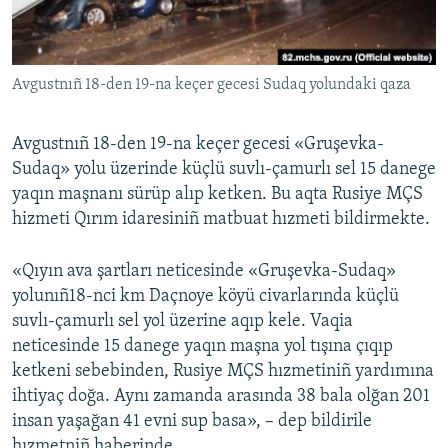
Русский
Українською
Avgustnıñ 18-den 19-na keçer gecesi Sudaq yolundaki qaza
QOŞULIÑIZ!
Avgustnıñ 18-den 19-na keçer gecesi «Gruşevka-
Sudaq» yolu üzerinde küçlü suvlı-çamurlı sel 15 danege
yaqın maşnanı sürüp alıp ketken. Bu aqta Rusiye MÇS
RFE/RS bütün saytları
hizmeti Qırım idaresiniñ matbuat hızmeti bildirmekte.
«Qıyın ava şartları neticesinde «Gruşevka-Sudaq»
yolunıñ18-nci km Daçnoye köyü civarlarında küçlü
suvlı-çamurlı sel yol üzerine aqıp kele. Vaqia
neticesinde 15 danege yaqın maşna yol tışına çıqıp
ketkeni sebebinden, Rusiye MÇS hızmetiniñ yardımına
ihtiyaç doğa. Aynı zamanda arasında 38 bala olğan 201
insan yaşağan 41 evni sup basa», – dep bildirile
hızmetniñ haberinde.