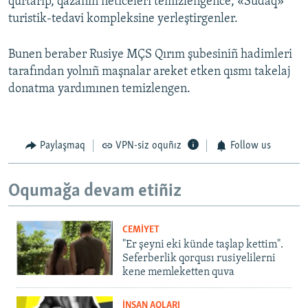
qurtarıp, qazanıñ neticeleri temizlengence, «Sudaq»
turistik-tedavi kompleksine yerleştirgenler.
Bunen beraber Rusiye MÇS Qırım şubesiniñ hadimleri
tarafından yolnıñ maşnalar areket etken qısmı takelaj
donatma yardımınen temizlengen.
Paylaşmaq
VPN-siz oquñız
Follow us
Oqumağa devam etiñiz
CEMİYET
"Er şeyni eki künde taşlap kettim".
Seferberlik qorqusı rusiyelilerni
kene memleketten quva
İNSAN AQLARI