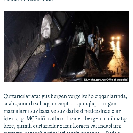
Qurtarıcılar afat yüz bergen yerge kelip çıqqanlarında,
suvlı-çamurlı sel aqqan vaqıtta tıqanıqlıqta turğan
maşnalarnı suv basa ve suv darbesi neticesinde olar
işten çıqa.MÇSniñ matbuat hızmeti bergen malümatqa
köre, qırımlı qurtarıcılar zarar körgen vatandaşlarnı