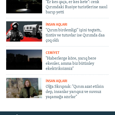
"Er kes qaça, er kes kete": cenk
Qırımdaki Rusiye turistlerine nasıl
barıp yetti
İNSAN AQLARI
"Qırım birdemligi" işini toqtattı,
tintüv ve tutuvlar ise Qırımda daa
çoq oldı
CEMİYET
"Haberlerge köre, yarıq bere
ekenler, amma biz bütünley
ekektriksizmiz"
İNSAN AQLARI
Olğa Skrıpnık: "Qırım azat etilsin
dep, insanlar yarıqsız ve suvsuz
yaşamağa azırlar"