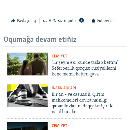
Paylaşmaq
VPN-siz oquñız
Follow us
Oqumağa devam etiñiz
CEMİYET
"Er şeyni eki künde taşlap kettim".
Seferberlik qorqusı rusiyelilerni
kene memleketten quva
İNSAN AQLARI
Bir an – ve casussıñ. Qırım
mahkemeleri devlet hainligi
qabaatlavlarını daqqalar içinde
nasıl baqalar
CEMİYET