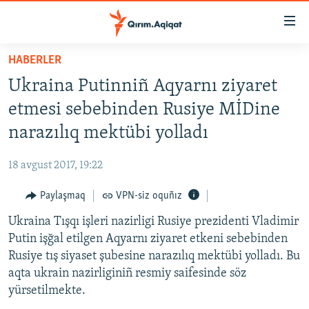
Link
açıqlığı
Esas
HABERLER
mündericege
HABERLER
Ukraina Putinniñ Aqyarnı ziyaret
qaytmaq
SİYASET
Baş
etmesi sebebinden Rusiye MİDine
İQTİSADİYAT
navigatsiyağa
narazılıq mektübi yolladı
qaytmaq
CEMİYET
Qıdıruvğa
18 avgust 2017, 19:22
MEDENİYET
qaytmaq
Paylaşmaq
VPN-siz oquñız
İNSAN AQLARI
Ukraina Tışqı işleri nazirligi Rusiye prezidenti Vladimir
VİDEO
Putin işğal etilgen Aqyarnı ziyaret etkeni sebebinden
SÜRET
Rusiye tış siyaset şubesine narazılıq mektübi yolladı. Bu
BLOGLAR
aqta ukrain nazirliginiñ resmiy saifesinde söz
yürsetilmekte.
FİKİR