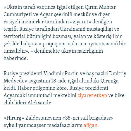
«Ukrain tarafı vaqtınca işğal etilgen Qırım Muhtar
Русский
Cumhuriyeti ve Aqyar şeeriniñ mezkür ve diger
Українською
rusiyeli memurlar tarafından «ziyaret» denilgen
teşrifi, Rusiye tarafından Ukrainanıñ mustaqilligi ve
territorial bütünligini bozması, yalan ve kösterişli bir
QOŞULIÑIZ!
şekilde halqara aq-uquq normalarına uymamasınıñ bir
timsalidir», – denilmekte ukrain nazirliginiñ
haberinde.
RFE/RS bütün saytları
Rusiye prezidenti Vladimir Purtin ve baş naziri Dmitriy
Medvedev avgustnıñ 18-nde işğal altındaki Qırımğa
keldi. Haber etilgenine köre, Rusiye prezidenti
Aqyardaki umumtasil mektebini
ziyaret etken
ve bike-
club lideri Aleksandr
«Hirurg» Zaldostanovnen «35-nci sail brigadası»
eykeli yanındaşeer madafaacılarını
añğan
.