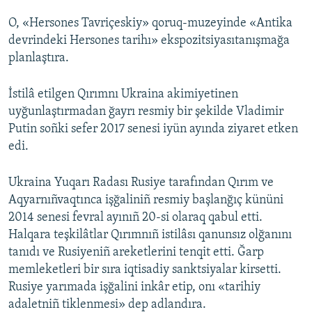
O, «Hersones Tavriçeskiy» qoruq-muzeyinde «Antika
devrindeki Hersones tarihı» ekspozitsiyasıtanışmağa
planlaştıra.
İstilâ etilgen Qırımnı Ukraina akimiyetinen
uyğunlaştırmadan ğayrı resmiy bir şekilde Vladimir
Putin soñki sefer 2017 senesi iyün ayında ziyaret etken
edi.
Ukraina Yuqarı Radası Rusiye tarafından Qırım ve
Aqyarnıñvaqtınca işğaliniñ resmiy başlanğıç kününi
2014 senesi fevral ayınıñ 20-si olaraq qabul etti.
Halqara teşkilâtlar Qırımnıñ istilâsı qanunsız olğanını
tanıdı ve Rusiyeniñ areketlerini tenqit etti. Ğarp
memleketleri bir sıra iqtisadiy sanktsiyalar kirsetti.
Rusiye yarımada işğalini inkâr etip, onı «tarihiy
adaletniñ tiklenmesi» dep adlandıra.