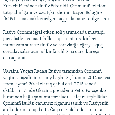
Kurkçiniñ evinde tintüv ötkerildi. Qırımlınıñ telefonı
tutıp alınılğanı ve özü İçki İşleriniñ Rayon Bölügine
(ROVD binasına) ketirilgeni aqqında haber etilgen edi.
Rusiye Qırımnı işğal etken soñ yarımadada mustaqil
jurnalistler, cemaat failleri, qırımtatar sakinleri
muntazam surette tintüv ve soravlarğa oğray. Uquq
qorçalayıcılar bunı «fikir farqlılığına qarşı küreş»
olaraq tanıta.
Ukraina Yuqarı Radası Rusiye tarafından Qırımnıñ
vaqtınca işğaliniñ resmiy başlanğıç kününi 2014 senesi
fevral ayınıñ 20-si olaraq qabul etti. 2015 senesi
oktâbrniñ 7-nde Ukraina prezidenti Petro Poroşenko
bunıñnen bağlı qanunnı imzaladı. Halqara teşkilâtlar
Qırımnıñ istilâsı qanunsız olğanını tanıdı ve Rusiyeniñ
areketlerini tenqid etti. Ğarp memleketleri bir sıra