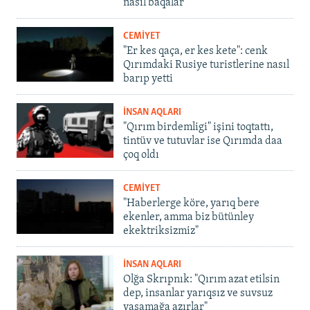
nasıl baqalar
CEMİYET
"Er kes qaça, er kes kete": cenk
Qırımdaki Rusiye turistlerine nasıl
barıp yetti
İNSAN AQLARI
"Qırım birdemligi" işini toqtattı,
tintüv ve tutuvlar ise Qırımda daa
çoq oldı
CEMİYET
"Haberlerge köre, yarıq bere
ekenler, amma biz bütünley
ekektriksizmiz"
İNSAN AQLARI
Olğa Skrıpnık: "Qırım azat etilsin
dep, insanlar yarıqsız ve suvsuz
yaşamağa azırlar"