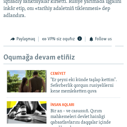
iqtisadiy sanktsiyalar kirsetti. Rusiye yarımada işğalini
inkâr etip, onı «tarihiy adaletniñ tiklenmesi» dep
adlandıra.
Paylaşmaq
VPN-siz oquñız
Follow us
Oqumağa devam etiñiz
CEMİYET
"Er şeyni eki künde taşlap kettim".
Seferberlik qorqusı rusiyelilerni
kene memleketten quva
İNSAN AQLARI
Bir an – ve casussıñ. Qırım
mahkemeleri devlet hainligi
qabaatlavlarını daqqalar içinde