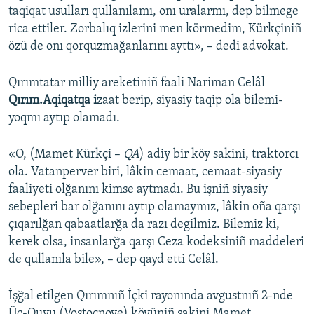
taqiqat usulları qullanılamı, onı uralarmı, dep bilmege
Русский
rica ettiler. Zorbalıq izlerini men körmedim, Kürkçiniñ
özü de onı qorquzmağanlarını ayttı», – dedi advokat.
Українською
Qırımtatar milliy areketiniñ faali Nariman Celâl
QOŞULIÑIZ!
Qırım.Aqiqatqa i
zaat berip, siyasiy taqip ola bilemi-
yoqmı aytıp olamadı.
RFE/RS bütün saytları
«O, (Mamet Kürkçi –
QA
) adiy bir köy sakini, traktorcı
ola. Vatanperver biri, lâkin cemaat, cemaat-siyasiy
faaliyeti olğanını kimse aytmadı. Bu işniñ siyasiy
sebepleri bar olğanını aytıp olamaymız, lâkin oña qarşı
çıqarılğan qabaatlarğa da razı degilmiz. Bilemiz ki,
kerek olsa, insanlarğa qarşı Ceza kodeksiniñ maddeleri
de qullanıla bile», – dep qayd etti Celâl.
İşğal etilgen Qırımnıñ İçki rayonında avgustnıñ 2-nde
Üç-Quyu (Vostoçnoye) köyüniñ sakini Mamet