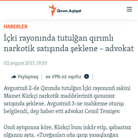
Link
açıqlığı
Esas
HABERLER
mündericege
HABERLER
İçki rayonında tutulğan qırımlı
qaytmaq
SİYASET
Baş
narkotik satışında şeklene – advokat
İQTİSADİYAT
navigatsiyağa
qaytmaq
02 avgust 2017, 19:50
CEMİYET
Qıdıruvğa
MEDENİYET
Paylaşmaq
VPN-siz oquñız
qaytmaq
İNSAN AQLARI
Avgustnıñ 2-de Qırımda tutulğan İçki rayonınıñ sakini
Mamet Kürkçi narkotik maddeleriniñ qanunsız
VİDEO
satışında şeklene. Avgustnıñ 3-ne mahkeme oturışı
SÜRET
belgilendi, dep haber etti advokat Cemil Temişev.
BLOGLAR
Onıñ aytqanına köre, Kürkçi bunı inkâr etip, qabaatsız
FİKİR
olğanını ayta. «Tuvğanları oña qarşı yasaqlanğan