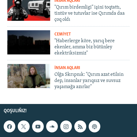
İNSAN AQLARI
"Qırım birdemligi" işini toqtattı,
tintüv ve tutuvlar ise Qırımda daa
çoq oldı
CEMİYET
"Haberlerge köre, yarıq bere
ekenler, amma biz bütünley
ekektriksizmiz"
İNSAN AQLARI
Olğa Skrıpnık: "Qırım azat etilsin
dep, insanlar yarıqsız ve suvsuz
yaşamağa azırlar"
QOŞULIÑIZ!