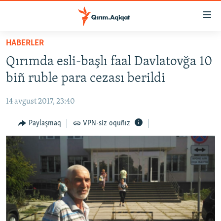
Link
açıqlığı
Esas
HABERLER
mündericege
HABERLER
Qırımda esli-başlı faal Davlatovğa 10
qaytmaq
SİYASET
Baş
biñ ruble para cezası berildi
İQTİSADİYAT
navigatsiyağa
qaytmaq
14 avgust 2017, 23:40
CEMİYET
Qıdıruvğa
MEDENİYET
Paylaşmaq
VPN-siz oquñız
qaytmaq
İNSAN AQLARI
VİDEO
SÜRET
BLOGLAR
FİKİR