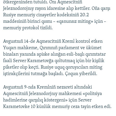
ötkergeninden tutuldı. Onı Aqmescitniñ
Jeleznodorojnıy rayon idaresine alıp kettiler. Oña qarşı
Rusiye memuriy cinayetler kodeksiniñ 20.2
maddesiniñ birinci qısmı – «qanunsız miting» içün –
memuriy protokol tizildi.
Avgustnıñ 14-de Aqmescitniñ Kreml kontrol etken
Yuqarı mahkeme, Qırımnıñ parlament ve ükümet
binaları yanında apiske alınğan esli-başlı qırımtatar
faali Server Karametovğa qoltutmaq içün bir kişilik
piketler olıp keçti. Rusiye uquq qoruyıcıları miting
iştirakçilerini tutmağa başladı. Çoqusı yiberildi.
Avgustnıñ 9-nda Kremlniñ nezareti altındaki
Aqmescitniñ Jeleznodorjnıy mahkemesi «politsiya
hadimlerine qarşılıq köstergeni» içün Server
Karametovke 10 künlük memuriy ceza tayin etken edi.