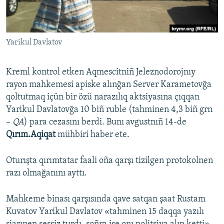
Русский
Українською
Yarikul Davlatov
QOŞULIÑIZ!
Kreml kontrol etken Aqmescitniñ Jeleznodorojnıy
rayon mahkemesi apiske alınğan Server Karametovğa
qoltutmaq içün bir özü narazılıq aktsiyasına çıqqan
RFE/RS bütün saytları
Yarikul Davlatovğa 10 biñ ruble (tahminen 4,3 biñ grn
–
QA
) para cezasını berdi. Bunı avgustnıñ 14-de
Qırım.Aqiqat
mühbiri haber ete.
Oturışta qırımtatar faali oña qarşı tizilgen protokolnen
razı olmağanını ayttı.
Mahkeme binası qarşısında qave satqan şaat Rustam
Kuvatov Yarikul Davlatov «tahminen 15 daqqa yazılı