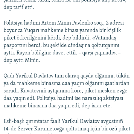
şiarınen sessiz turdı, soñra ise onı politsiya alıp ketti»,
dep tarif etti.
Politsiya hadimi Artem Minin Pavlenko soq., 2 adresi
boyunca Yuqarı mahkeme binası yanında bir kişilik
piket ötkerilgenini kördi, dep bildirdi. «Vatandaş
pasportını berdi, bu şekilde dindaşına qoltutqanını
ayttı. Rayon bölügine davet ettik – qarşı çıqmadı», –
dep ayttı Minin.
Qadı Yarikul Davlatov tam olaraq qayda olğanını, tükân
ya da mahkeme binasına daa yaqın olğanını şaatlardan
soradı. Kuvatovnıñ aytqanına köre, piket mesken evge
daa yaqın edi. Politsiya hadimi ise narazılıq aktsiyası
mahkeme binasına daa yaqın edi, dep israr ete.
Esli-başlı qırımtatar faali Yarikul Davlatov avgustnıñ
14-de Server Karametovğa qoltutmaq içün bir özü piket