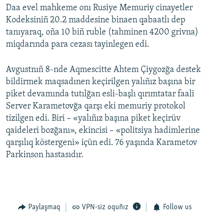
Daa evel mahkeme onı Rusiye Memuriy cinayetler
Kodeksiniñ 20.2 maddesine binaen qabaatlı dep
tanıyaraq, oña 10 biñ ruble (tahminen 4200 grivna)
miqdarında para cezası tayinlegen edi.
Avgustnıñ 8-nde Aqmescitte Ahtem Çiygozğa destek
bildirmek maqsadınen keçirilgen yalıñız başına bir
piket devamında tutılğan esli-başlı qırımtatar faali
Server Karametovğa qarşı eki memuriy protokol
tizilgen edi. Biri – «yalıñız başına piket keçirüv
qaideleri bozğanı», ekincisi – «politsiya hadimlerine
qarşılıq köstergeni» içün edi. 76 yaşında Karametov
Parkinson hastasıdır.
Paylaşmaq
VPN-siz oquñız
Follow us