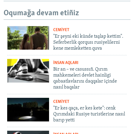
Oqumağa devam etiñiz
CEMİYET
"Er şeyni eki künde taşlap kettim".
Seferberlik qorqusı rusiyelilerni
kene memleketten quva
İNSAN AQLARI
Bir an – ve casussıñ. Qırım
mahkemeleri devlet hainligi
qabaatlavlarını daqqalar içinde
nasıl baqalar
CEMİYET
"Er kes qaça, er kes kete": cenk
Qırımdaki Rusiye turistlerine nasıl
barıp yetti