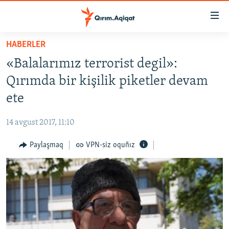
Link
açıqlığı
Esas
HABERLER
mündericege
HABERLER
«Balalarımız terrorist degil»:
qaytmaq
SİYASET
Baş
Qırımda bir kişilik piketler devam
İQTİSADİYAT
navigatsiyağa
ete
qaytmaq
CEMİYET
Qıdıruvğa
14 avgust 2017, 11:10
MEDENİYET
qaytmaq
Paylaşmaq
VPN-siz oquñız
İNSAN AQLARI
VİDEO
SÜRET
BLOGLAR
FİKİR