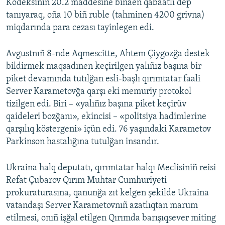
Kodeksiniñ 20.2 maddesine binaen qabaatlı dep
tanıyaraq, oña 10 biñ ruble (tahminen 4200 grivna)
miqdarında para cezası tayinlegen edi.
Avgustnıñ 8-nde Aqmescitte, Ahtem Çiygozğa destek
bildirmek maqsadınen keçirilgen yalıñız başına bir
piket devamında tutılğan esli-başlı qırımtatar faali
Server Karametovğa qarşı eki memuriy protokol
tizilgen edi. Biri – «yalıñız başına piket keçirüv
qaideleri bozğanı», ekincisi – «politsiya hadimlerine
qarşılıq köstergeni» içün edi. 76 yaşındaki Karametov
Parkinson hastalığına tutulğan insandır.
Ukraina halq deputatı, qırımtatar halqı Meclisiniñ reisi
Refat Çubarov Qırım Muhtar Cumhuriyeti
prokuraturasına, qanunğa zıt kelgen şekilde Ukraina
vatandaşı Server Karametovnıñ azatlıqtan marum
etilmesi, onıñ işğal etilgen Qırımda barışıqsever miting