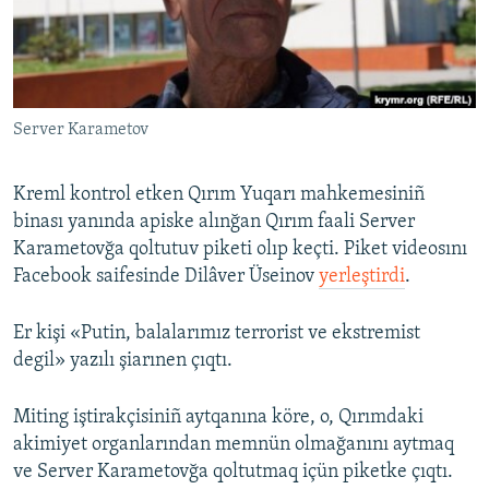
Русский
Українською
Server Karametov
QOŞULIÑIZ!
Kreml kontrol etken Qırım Yuqarı mahkemesiniñ
binası yanında apiske alınğan Qırım faali Server
RFE/RS bütün saytları
Karametovğa qoltutuv piketi olıp keçti. Piket videosını
Facebook saifesinde Dilâver Üseinov
yerleştirdi
.
Er kişi «Putin, balalarımız terrorist ve ekstremist
degil» yazılı şiarınen çıqtı.
Miting iştirakçisiniñ aytqanına köre, o, Qırımdaki
akimiyet organlarından memnün olmağanını aytmaq
ve Server Karametovğa qoltutmaq içün piketke çıqtı.