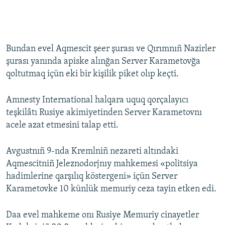
Bundan evel Aqmescit şeer şurası ve Qırımnıñ Nazirler
şurası yanında apiske alınğan Server Karametovğa
qoltutmaq içün eki bir kişilik piket olıp keçti.
Amnesty International halqara uquq qorçalayıcı
teşkilâtı Rusiye akimiyetinden Server Karametovnı
acele azat etmesini talap etti.
Avgustnıñ 9-nda Kremlniñ nezareti altındaki
Aqmescitniñ Jeleznodorjnıy mahkemesi «politsiya
hadimlerine qarşılıq köstergeni» içün Server
Karametovke 10 künlük memuriy ceza tayin etken edi.
Daa evel mahkeme onı Rusiye Memuriy cinayetler