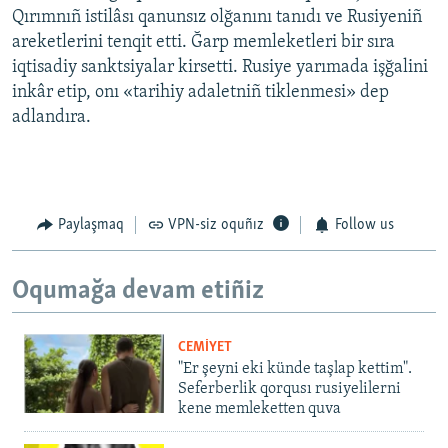
Qırımnıñ istilâsı qanunsız olğanını tanıdı ve Rusiyeniñ
areketlerini tenqit etti. Ğarp memleketleri bir sıra
iqtisadiy sanktsiyalar kirsetti. Rusiye yarımada işğalini
inkâr etip, onı «tarihiy adaletniñ tiklenmesi» dep
adlandıra.
Paylaşmaq
VPN-siz oquñız
Follow us
Oqumağa devam etiñiz
CEMİYET
"Er şeyni eki künde taşlap kettim".
Seferberlik qorqusı rusiyelilerni
kene memleketten quva