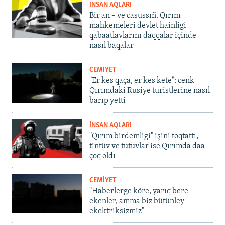
İNSAN AQLARI
Bir an – ve casussıñ. Qırım
mahkemeleri devlet hainligi
qabaatlavlarını daqqalar içinde
nasıl baqalar
CEMİYET
"Er kes qaça, er kes kete": cenk
Qırımdaki Rusiye turistlerine nasıl
barıp yetti
İNSAN AQLARI
"Qırım birdemligi" işini toqtattı,
tintüv ve tutuvlar ise Qırımda daa
çoq oldı
CEMİYET
"Haberlerge köre, yarıq bere
ekenler, amma biz bütünley
ekektriksizmiz"