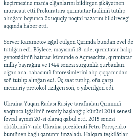
keçirmesine mania olğanlarını bildirgen şikâyetnen
muracaat etti.Prokuratura qırımtatar faaliniñ tutılıp
alınğanı boyunca öz uquqiy noqtai nazarını bildirecegi
aqqında haber etti.
Server Karametov işğal etilgen Qırımda bundan evel de
tutılğan edi. Böylece, mayısnıñ 18-nde, qırımtatar halqı
genotsidiniñ hatırası kününde o Aqmescitte, qırımtatar
milliy bayrağını ve 1944 senesi sürgünlik qurbanları
olğan ana-babasınıñ fotoresimlerini alıp çıqqanından
soñ tutılıp alınğan edi. Üç saat tutılıp, oña qarşı
memuriy protokol tizilgen soñ, o yiberilgen edi.
Ukraina Yuqarı Radası Rusiye tarafından Qırımnıñ
vaqtınca işğaliniñ resmiy başlanğıç kününi 2014 senesi
fevral ayınıñ 20-si olaraq qabul etti. 2015 senesi
oktâbrniñ 7-nde Ukraina prezidenti Petro Poroşenko
bunıñnen bağlı qanunnı imzaladı. Halqara teşkilâtlar