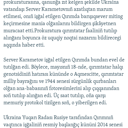
prokuraturasına, qanunğa zıt kelgen şekilde Ukraina
vatandaşı Server Karametovnıñ azatlıqtan marum
etilmesi, onıñ işğal etilgen Qırımda barışıqsever miting
keçirmesine mania olğanlarını bildirgen şikâyetnen
muracaat etti.Prokuratura qırımtatar faaliniñ tutılıp
alınğanı boyunca öz uquqiy noqtai nazarını bildirecegi
aqqında haber etti.
Server Karametov işğal etilgen Qırımda bundan evel de
tutılğan edi. Böylece, mayısnıñ 18-nde, qırımtatar halqı
genotsidiniñ hatırası kününde o Aqmescitte, qırımtatar
milliy bayrağını ve 1944 senesi sürgünlik qurbanları
olğan ana-babasınıñ fotoresimlerini alıp çıqqanından
soñ tutılıp alınğan edi. Üç saat tutılıp, oña qarşı
memuriy protokol tizilgen soñ, o yiberilgen edi.
Ukraina Yuqarı Radası Rusiye tarafından Qırımnıñ
vaqtınca işğaliniñ resmiy başlanğıç kününi 2014 senesi