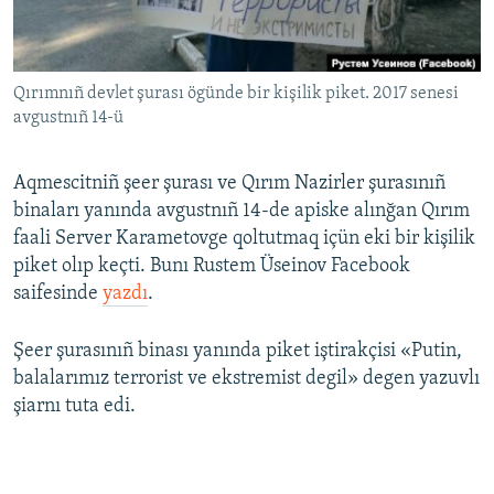
Русский
Українською
Qırımnıñ devlet şurası ögünde bir kişilik piket. 2017 senesi
avgustnıñ 14-ü
QOŞULIÑIZ!
Aqmescitniñ şeer şurası ve Qırım Nazirler şurasınıñ
binaları yanında avgustnıñ 14-de apiske alınğan Qırım
faali Server Karametovge qoltutmaq içün eki bir kişilik
RFE/RS bütün saytları
piket olıp keçti. Bunı Rustem Üseinov Facebook
saifesinde
yazdı
.
Şeer şurasınıñ binası yanında piket iştirakçisi «Putin,
balalarımız terrorist ve ekstremist degil» degen yazuvlı
şiarnı tuta edi.