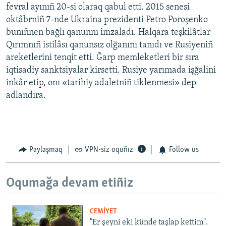
fevral ayınıñ 20-si olaraq qabul etti. 2015 senesi
oktâbrniñ 7-nde Ukraina prezidenti Petro Poroşenko
bunıñnen bağlı qanunnı imzaladı. Halqara teşkilâtlar
Qırımnıñ istilâsı qanunsız olğanını tanıdı ve Rusiyeniñ
areketlerini tenqit etti. Ğarp memleketleri bir sıra
iqtisadiy sanktsiyalar kirsetti. Rusiye yarımada işğalini
inkâr etip, onı «tarihiy adaletniñ tiklenmesi» dep
adlandıra.
Paylaşmaq
VPN-siz oquñız
Follow us
Oqumağa devam etiñiz
CEMİYET
"Er şeyni eki künde taşlap kettim".