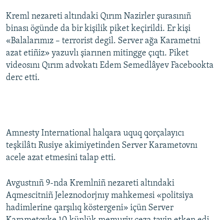
Kreml nezareti altındaki Qırım Nazirler şurasınıñ
binası ögünde da bir kişilik piket keçirildi. Er kişi
«Balalarımız – terrorist degil. Server ağa Karametni
azat etiñiz» yazuvlı şiarınen mitingge çıqtı. Piket
videosını Qırım advokatı Edem Semedlâyev Facebookta
derc etti.
Amnesty International halqara uquq qorçalayıcı
teşkilâtı Rusiye akimiyetinden Server Karametovnı
acele azat etmesini talap etti.
Avgustnıñ 9-nda Kremlniñ nezareti altındaki
Aqmescitniñ Jeleznodorjnıy mahkemesi «politsiya
hadimlerine qarşılıq köstergeni» içün Server