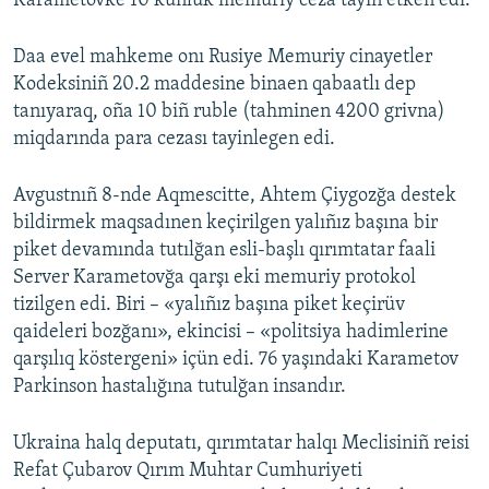
Karametovke 10 künlük memuriy ceza tayin etken edi.
Daa evel mahkeme onı Rusiye Memuriy cinayetler
Kodeksiniñ 20.2 maddesine binaen qabaatlı dep
tanıyaraq, oña 10 biñ ruble (tahminen 4200 grivna)
miqdarında para cezası tayinlegen edi.
Avgustnıñ 8-nde Aqmescitte, Ahtem Çiygozğa destek
bildirmek maqsadınen keçirilgen yalıñız başına bir
piket devamında tutılğan esli-başlı qırımtatar faali
Server Karametovğa qarşı eki memuriy protokol
tizilgen edi. Biri – «yalıñız başına piket keçirüv
qaideleri bozğanı», ekincisi – «politsiya hadimlerine
qarşılıq köstergeni» içün edi. 76 yaşındaki Karametov
Parkinson hastalığına tutulğan insandır.
Ukraina halq deputatı, qırımtatar halqı Meclisiniñ reisi
Refat Çubarov Qırım Muhtar Cumhuriyeti