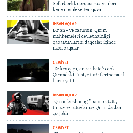
Seferberlik qorqusı rusiyelilerni
kene memleketten quva
İNSAN AQLARI
Bir an – ve casussıñ. Qırım
mahkemeleri devlet hainligi
qabaatlavlarını daqqalar içinde
nasıl baqalar
CEMİYET
"Er kes qaça, er kes kete": cenk
Qırımdaki Rusiye turistlerine nasıl
barıp yetti
İNSAN AQLARI
"Qırım birdemligi" işini toqtattı,
tintüv ve tutuvlar ise Qırımda daa
çoq oldı
CEMİYET