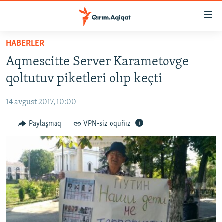
Link
açıqlığı
Esas
HABERLER
mündericege
HABERLER
Aqmescitte Server Karametovge
qaytmaq
SİYASET
Baş
qoltutuv piketleri olıp keçti
İQTİSADİYAT
navigatsiyağa
qaytmaq
14 avgust 2017, 10:00
CEMİYET
Qıdıruvğa
MEDENİYET
Paylaşmaq
VPN-siz oquñız
qaytmaq
İNSAN AQLARI
VİDEO
SÜRET
BLOGLAR
FİKİR