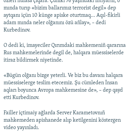
özleri hülâsa çıqara. Çüniki 76 yaşındaki ihtiyarnı, o
mında turıp «bizim ballarımız terrorist degil» dep
aytqanı içün 10 künge apiske oturtmaq... Aqıl-fikirli
adam mında neler olğanını özü añlay», – dedi
Kurbedinov.
O dedi ki, imayeciler Qırımdaki mahkemeniñ qararına
Rus mahkemelerinde degil de, halqara müessiselerde
itiraz bildirmek niyetinde.
«Bügün olğanı bizge yeterli. Ve biz bu davanı halqara
müessiselerge teslim etecemiz. Şu cümleden İnsan
aqları boyunca Avropa mahkemesine de», – dep qayd
etti Kurbedinov.
Failler içtimaiy ağlarda Server Karametovnıñ
mahkemeden apishanede alıp ketilgenini köstergen
video yayınladı.