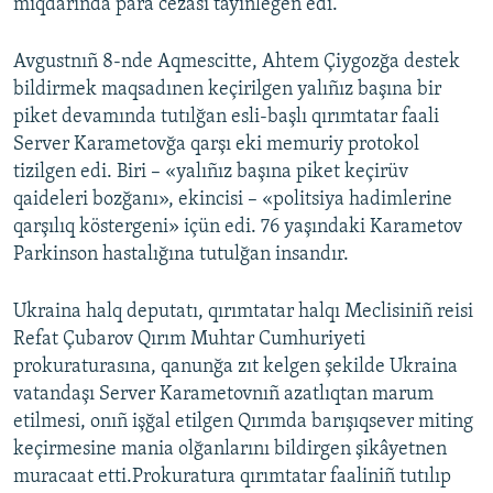
miqdarında para cezası tayinlegen edi.
Avgustnıñ 8-nde Aqmescitte, Ahtem Çiygozğa destek
bildirmek maqsadınen keçirilgen yalıñız başına bir
piket devamında tutılğan esli-başlı qırımtatar faali
Server Karametovğa qarşı eki memuriy protokol
tizilgen edi. Biri – «yalıñız başına piket keçirüv
qaideleri bozğanı», ekincisi – «politsiya hadimlerine
qarşılıq köstergeni» içün edi. 76 yaşındaki Karametov
Parkinson hastalığına tutulğan insandır.
Ukraina halq deputatı, qırımtatar halqı Meclisiniñ reisi
Refat Çubarov Qırım Muhtar Cumhuriyeti
prokuraturasına, qanunğa zıt kelgen şekilde Ukraina
vatandaşı Server Karametovnıñ azatlıqtan marum
etilmesi, onıñ işğal etilgen Qırımda barışıqsever miting
keçirmesine mania olğanlarını bildirgen şikâyetnen
muracaat etti.Prokuratura qırımtatar faaliniñ tutılıp