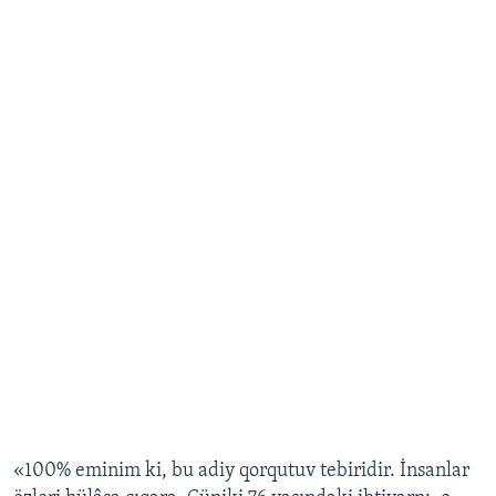
«100% eminim ki, bu adiy qorqutuv tebiridir. İnsanlar