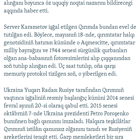
alınğanı boyunca öz uquqiy noqtai nazarını bildirecegi
aqqında haber etti.
Server Karametov işğal etilgen Qırımda bundan evel de
tutılğan edi. Böylece, mayısnıñ 18-nde, qırımtatar halqı
genotsidiniñ hatırası kününde o Aqmescitte, qırımtatar
milliy bayrağını ve 1944 senesi sürgünlik qurbanları
olğan ana-babasınıñ fotoresimlerini alıp çıqqanından
soñ tutılıp alınğan edi. Üç saat tutılıp, oña qarşı
memuriy protokol tizilgen soñ, o yiberilgen edi.
Ukraina Yuqarı Radası Rusiye tarafından Qırımnıñ
vaqtınca işğaliniñ resmiy başlanğıç kününi 2014 senesi
fevral ayınıñ 20-si olaraq qabul etti. 2015 senesi
oktâbrniñ 7-nde Ukraina prezidenti Petro Poroşenko
bunıñnen bağlı qanunnı imzaladı. Halqara teşkilâtlar
Qırımnıñ istilâsı qanunsız olğanını tanıdı ve Rusiyeniñ
areketlerini tenqit etti. Ğarp memleketleri bir sıra