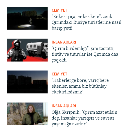
CEMİYET
"Er kes qaça, er kes kete": cenk
Qırımdaki Rusiye turistlerine nasıl
barıp yetti
İNSAN AQLARI
"Qırım birdemligi" işini toqtattı,
tintüv ve tutuvlar ise Qırımda daa
çoq oldı
CEMİYET
"Haberlerge köre, yarıq bere
ekenler, amma biz bütünley
ekektriksizmiz"
İNSAN AQLARI
Olğa Skrıpnık: "Qırım azat etilsin
dep, insanlar yarıqsız ve suvsuz
yaşamağa azırlar"