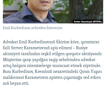
Русский
Українською
Emil Kurbedinov, arhivden fotoresim
QOŞULIÑIZ!
Advokat Emil Kurbedinovnıñ fikirine köre, qırımtatar
faili Server Karametovnıñ apis eilmesi – Rusiye
RFE/RS bütün saytları
akimiyeti tarafından teşkil etilgen qorqutıv aktsiyasıdr.
Müşterine qarşı yapılğan taqip sebebinden advokat
artıq halqara nüessiselerge muracaat etmek niyetinde.
Bunı Kurbedinov, Kremlniñ nezaretindeki Qırım Yıqarı
mahkemesi Karametovnı apisten çıqarmağa red etken
soñ beyan etti.