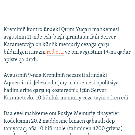
Kremlniñ kontrolündeki Qırım Yuqarı mahkemesi
avgustnıñ 11-nde esli-başlı qırımtatar faili Server
Karametovğa on künlik memuriy cezağa qarşı
bildirilgen itiraznı
red etti
ve onı avgustnıñ 19-na qadar
apiste qaldırdı.
Avgustnıñ 9-nda Kremlniñ nezareti altındaki
Aqmescitniñ Jeleznodorjnıy mahkemesi «politsiya
hadimlerine qarşılıq köstergeni» içün Server
Karametovke 10 künlük memuriy ceza tayin etken edi.
Daa evel mahkeme onı Rusiye Memuriy cinayetler
Kodeksiniñ 20.2 maddesine binaen qabaatlı dep
tanıyaraq, oña 10 biñ ruble (tahminen 4200 grivna)