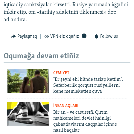
iqtisadiy sanktsiyalar kirsetti. Rusiye yarımada işğalini
inkâr etip, onı «tarihiy adaletniñ tiklenmesi» dep
adlandıra.
Paylaşmaq
VPN-siz oquñız
Follow us
Oqumağa devam etiñiz
CEMİYET
"Er şeyni eki künde taşlap kettim".
Seferberlik qorqusı rusiyelilerni
kene memleketten quva
İNSAN AQLARI
Bir an – ve casussıñ. Qırım
mahkemeleri devlet hainligi
qabaatlavlarını daqqalar içinde
nasıl baqalar