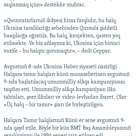
saqlanmaq içün» destekke muhtac.
Русский
«Qırımtatarlarnıñ ikâyesi biraz farqlıdır, bu halq
Українською
Ukraina tarafdarlığı sebebinden Qırımda şiddetli
basqılarğa oğratıla. Bu halq, kerçekten, qasten yoq
QOŞULIÑIZ!
etilmekte. Ve biz añlaymız ki, Ukraina içün birinci
vazife – bu halqnı qorumaqtır», – dedi Ceppar.
RFE/RS bütün saytları
Avgustnıñ 8-nde Ukraina Haber siyaseti nazirligi
Halqara tamır halqları künü munasebetinen avgustnıñ
9-nda başlatılacaq umummilliy alâqa kampaniyasını
taqdim etti. Umummilliy alâqa kampaniyası ilân
tahtaları, şeer ilânları ve video-levhadan ibaret. Olar
«Üç halq – bir tamır» şiarı ile birleştirilgen.
Halqara Tamır halqlarınıñ Künü er sene avgustnıñ 9-
nda qayd etile. Böyle bir kün BMT Baş Assambleyasınıñ
rezolütsiyası ile 1994 senesi tain etilgen edi.