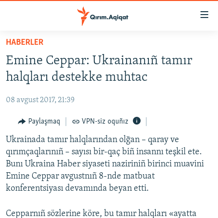
Link
açıqlığı
Esas
HABERLER
mündericege
HABERLER
Emine Ceppar: Ukrainanıñ tamır
qaytmaq
SİYASET
Baş
halqları destekke muhtac
İQTİSADİYAT
navigatsiyağa
qaytmaq
08 avgust 2017, 21:39
CEMİYET
Qıdıruvğa
MEDENİYET
Paylaşmaq
VPN-siz oquñız
qaytmaq
İNSAN AQLARI
Ukrainada tamır halqlarından olğan – qaray ve
qırımçaqlarınıñ – sayısı bir-qaç biñ insannı teşkil ete.
VİDEO
Bunı Ukraina Haber siyaseti naziriniñ birinci muavini
SÜRET
Emine Ceppar avgustnıñ 8-nde matbuat
konferentsiyası devamında beyan etti.
BLOGLAR
FİKİR
Cepparnıñ sözlerine köre, bu tamır halqları «ayatta