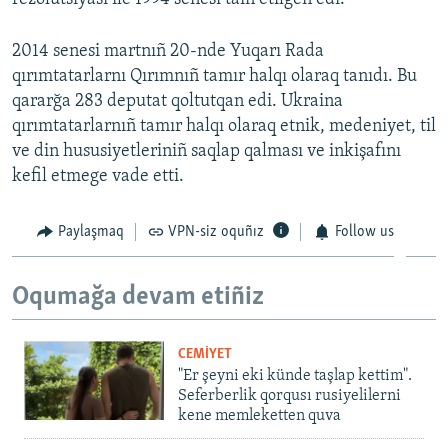
2014 senesi martnıñ 20-nde Yuqarı Rada
qırımtatarlarnı Qırımnıñ tamır halqı olaraq tanıdı. Bu
qararğa 283 deputat qoltutqan edi. Ukraina
qırımtatarlarnıñ tamır halqı olaraq etnik, medeniyet, til
ve din hususiyetleriniñ saqlap qalması ve inkişafını
kefil etmege vade etti.
Paylaşmaq
VPN-siz oquñız
Follow us
Oqumağa devam etiñiz
CEMİYET
"Er şeyni eki künde taşlap kettim".
Seferberlik qorqusı rusiyelilerni
kene memleketten quva