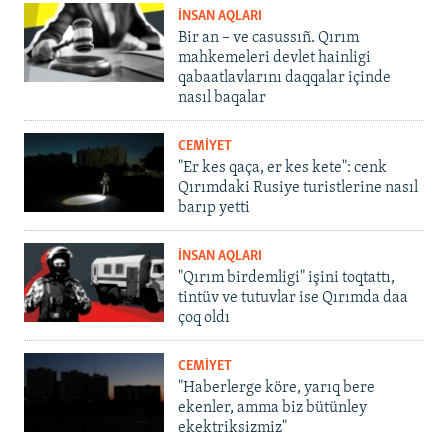
İNSAN AQLARI
Bir an – ve casussıñ. Qırım
mahkemeleri devlet hainligi
qabaatlavlarını daqqalar içinde
nasıl baqalar
CEMİYET
"Er kes qaça, er kes kete": cenk
Qırımdaki Rusiye turistlerine nasıl
barıp yetti
İNSAN AQLARI
"Qırım birdemligi" işini toqtattı,
tintüv ve tutuvlar ise Qırımda daa
çoq oldı
CEMİYET
"Haberlerge köre, yarıq bere
ekenler, amma biz bütünley
ekektriksizmiz"