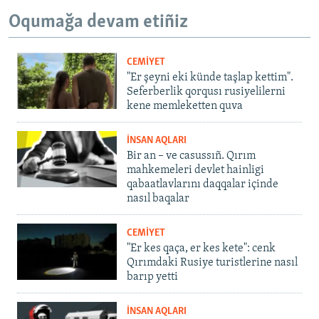
Oqumağa devam etiñiz
CEMİYET
"Er şeyni eki künde taşlap kettim".
Seferberlik qorqusı rusiyelilerni
kene memleketten quva
İNSAN AQLARI
Bir an – ve casussıñ. Qırım
mahkemeleri devlet hainligi
qabaatlavlarını daqqalar içinde
nasıl baqalar
CEMİYET
"Er kes qaça, er kes kete": cenk
Qırımdaki Rusiye turistlerine nasıl
barıp yetti
İNSAN AQLARI