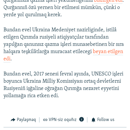
qurğanında qazma işleri yekünlengenini
bildirgen edi
.
Qurğannıñ özü yernen bir etilmesi mümkün, çünki o
yerde yol qurulmaq kerek.
Bundan evel Ukraina Medeniyet nazirliginde, istilâ
etilgen Qırımda rusiyeli atiqiyatçılar tarafından
yapılğan qanunsız qazma işleri munasebetinen bir sıra
halqara teşkilâtlarğa muracaat etilecegi
beyan etilgen
edi
.
Bundan evel, 2017 senesi fevral ayında, UNESCO işleri
boyunca Ukraina Milliy Komissiyası ortaq devletlerni
Rusiyeniñ işğaline oğrağan Qırımğa nezaret eyyetini
yollamağa rica etken edi.
Paylaşmaq
VPN-siz oquñız
Follow us