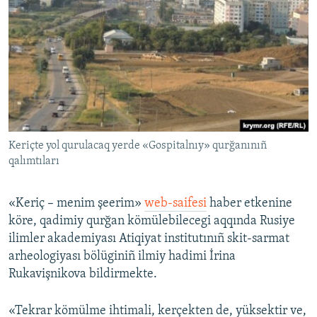
Keriçte yol qurulacaq yerde «Gospitalnıy» qurğanınıñ
qalımtıları
«Keriç – menim şeerim»
web-saifesi
haber etkenine
köre, qadimiy qurğan kömülebilecegi aqqında Rusiye
ilimler akademiyası Atiqiyat institutınıñ skit-sarmat
arheologiyası bölüginiñ ilmiy hadimi İrina
Rukavişnikova bildirmekte.
«Tekrar kömülme ihtimali, kerçekten de, yüksektir ve,