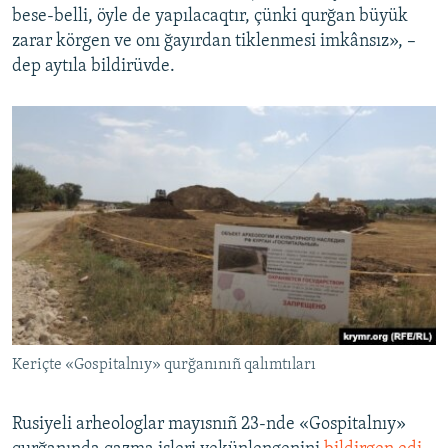
bese-belli, öyle de yapılacaqtır, çünki qurğan büyük
zarar körgen ve onı ğayırdan tiklenmesi imkânsız», –
dep aytıla bildirüvde.
Keriçte «Gospitalnıy» qurğanınıñ qalımtıları
Rusiyeli arheologlar mayısnıñ 23-nde «Gospitalnıy»