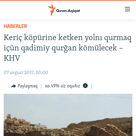
Link
açıqlığı
Esas
HABERLER
mündericege
HABERLER
Keriç köpürine ketken yolnı qurmaq
qaytmaq
SİYASET
Baş
içün qadimiy qurğan kömülecek –
İQTİSADİYAT
navigatsiyağa
KHV
qaytmaq
CEMİYET
Qıdıruvğa
07 avgust 2017, 20:00
MEDENİYET
qaytmaq
Paylaşmaq
VPN-siz oquñız
İNSAN AQLARI
VİDEO
SÜRET
BLOGLAR
FİKİR