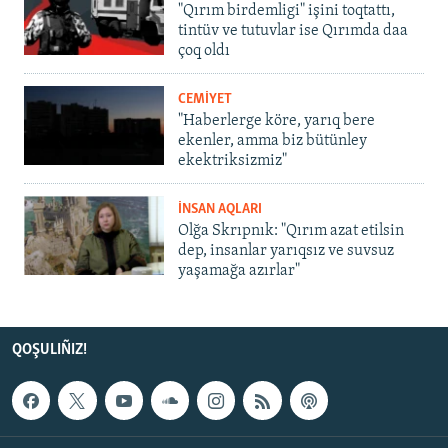
"Qırım birdemligi" işini toqtattı,
tintüv ve tutuvlar ise Qırımda daa
çoq oldı
CEMİYET
"Haberlerge köre, yarıq bere
ekenler, amma biz bütünley
ekektriksizmiz"
İNSAN AQLARI
Olğa Skrıpnık: "Qırım azat etilsin
dep, insanlar yarıqsız ve suvsuz
yaşamağa azırlar"
QOŞULIÑIZ!