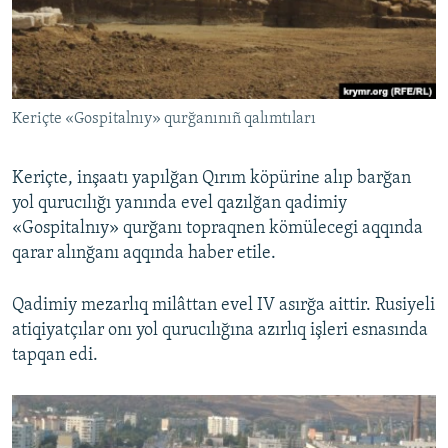
Русский
Українською
Keriçte «Gospitalnıy» qurğanınıñ qalımtıları
QOŞULIÑIZ!
Keriçte, inşaatı yapılğan Qırım köpürine alıp barğan
yol qurucılığı yanında evel qazılğan qadimiy
RFE/RS bütün saytları
«Gospitalnıy» qurğanı topraqnen kömülecegi aqqında
qarar alınğanı aqqında haber etile.
Qadimiy mezarlıq milâttan evel IV asırğa aittir. Rusiyeli
atiqiyatçılar onı yol qurucılığına azırlıq işleri esnasında
tapqan edi.