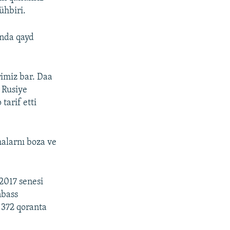
hbiri.
ında qayd
imiz bar. Daa
ı Rusiye
tarif etti
malarnı boza ve
 2017 senesi
nbass
ñ 372 qoranta