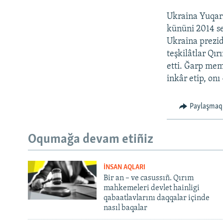
Ukraina Yuqarı
kününi 2014 se
Ukraina prezid
teşkilâtlar Qır
etti. Ğarp meml
inkâr etip, on
Paylaşmaq
Oqumağa devam etiñiz
İNSAN AQLARI
Bir an – ve casussıñ. Qırım
mahkemeleri devlet hainligi
qabaatlavlarını daqqalar içinde
nasıl baqalar