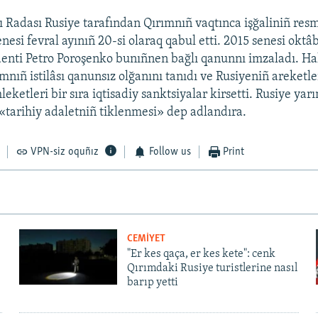
 Radası Rusiye tarafından Qırımnıñ vaqtınca işğaliniñ resm
nesi fevral ayınıñ 20-si olaraq qabul etti. 2015 senesi oktâ
enti Petro Poroşenko bunıñnen bağlı qanunnı imzaladı. Ha
ımnıñ istilâsı qanunsız olğanını tanıdı ve Rusiyeniñ areketle
eketleri bir sıra iqtisadiy sanktsiyalar kirsetti. Rusiye yar
ı «tarihiy adaletniñ tiklenmesi» dep adlandıra.
VPN-siz oquñız
Follow us
Print
CEMİYET
"Er kes qaça, er kes kete": cenk
Qırımdaki Rusiye turistlerine nasıl
barıp yetti