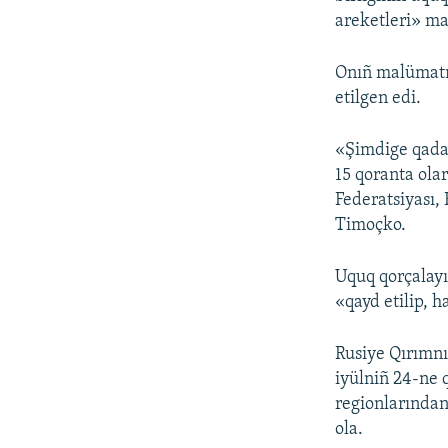
areketleri» ma
Onıñ malümatın
etilgen edi.
«Şimdige qadar
15 qoranta olar
Federatsiyası, 
Timoçko.
Uquq qorçalayı
«qayd etilip, 
Rusiye Qırımnı 
iyülniñ 24-ne 
regionlarından
ola.