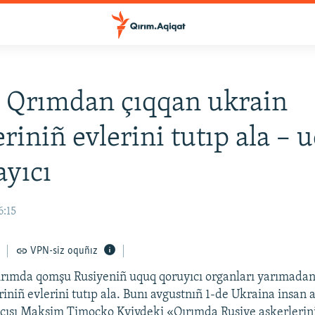
 Qrımdan çıqqan ukrain
eriniñ evlerini tutıp ala – 
ayıcı
6:15
VPN-siz oquñız
Qırımda qomşu Rusiyeniñ uquq qoruyıcı organları yarımadan
iniñ evlerini tutıp ala. Bunı avgustnıñ 1-de Ukraina insan a
qçısı Maksim Timoçko Kyivdeki «Qırımda Rusiye askerlerin