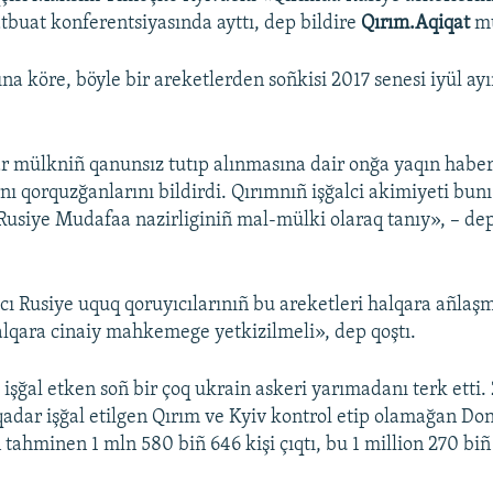
tbuat konferentsiyasında ayttı, dep bildire
Qırım.Aqiqat
mü
a köre, böyle bir areketlerden soñkisi 2017 senesi iyül ay
 mülkniñ qanunsız tutıp alınmasına dair onğa yaqın haber
nı qorquzğanlarını bildirdi. Qırımnıñ işğalci akimiyeti bun
Rusiye Mudafaa nazirliginiñ mal-mülki olaraq tanıy», – dep 
cı Rusiye uquq qoruyıcılarınıñ bu areketleri halqara añlaş
halqara cinaiy mahkemege yetkizilmeli», dep qoştı.
işğal etken soñ bir çoq ukrain askeri yarımadanı terk etti.
qadar işğal etilgen Qırım ve Kyiv kontrol etip olamağan Do
 tahminen 1 mln 580 biñ 646 kişi çıqtı, bu 1 million 270 bi