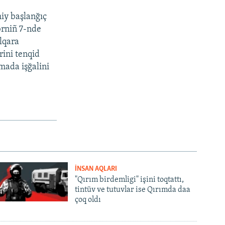
iy başlanğıç
brniñ 7-nde
lqara
rini tenqid
ımada işğalini
İNSAN AQLARI
"Qırım birdemligi" işini toqtattı,
tintüv ve tutuvlar ise Qırımda daa
çoq oldı