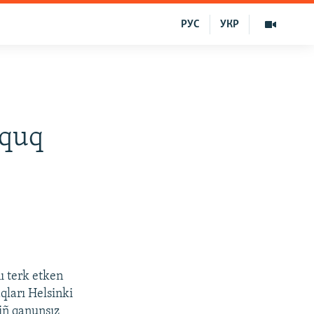
РУС
УКР
uquq
ı terk etken
qları Helsinki
iñ qanunsız