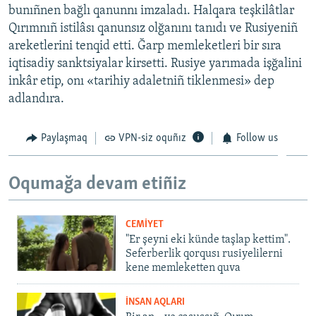
bunıñnen bağlı qanunnı imzaladı. Halqara teşkilâtlar
Qırımnıñ istilâsı qanunsız olğanını tanıdı ve Rusiyeniñ
areketlerini tenqid etti. Ğarp memleketleri bir sıra
iqtisadiy sanktsiyalar kirsetti. Rusiye yarımada işğalini
inkâr etip, onı «tarihiy adaletniñ tiklenmesi» dep
adlandıra.
Paylaşmaq
VPN-siz oquñız
Follow us
Oqumağa devam etiñiz
CEMİYET
"Er şeyni eki künde taşlap kettim".
Seferberlik qorqusı rusiyelilerni
kene memleketten quva
İNSAN AQLARI