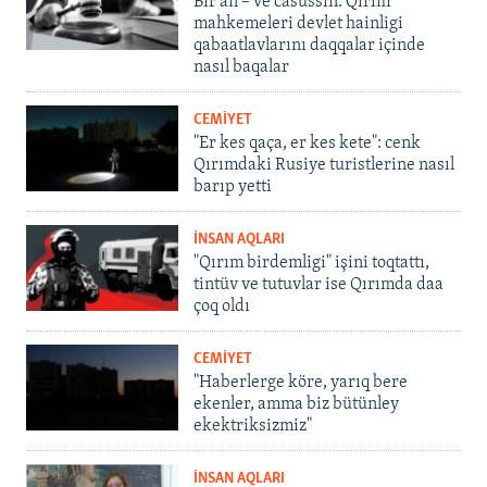
Bir an – ve casussıñ. Qırım
mahkemeleri devlet hainligi
qabaatlavlarını daqqalar içinde
nasıl baqalar
CEMİYET
"Er kes qaça, er kes kete": cenk
Qırımdaki Rusiye turistlerine nasıl
barıp yetti
İNSAN AQLARI
"Qırım birdemligi" işini toqtattı,
tintüv ve tutuvlar ise Qırımda daa
çoq oldı
CEMİYET
"Haberlerge köre, yarıq bere
ekenler, amma biz bütünley
ekektriksizmiz"
İNSAN AQLARI