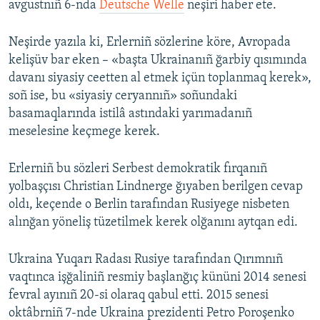
avgustnıñ 6-nda
Deutsche Welle
neşiri haber ete.
Русский
Neşirde yazıla ki, Erlerniñ sözlerine köre, Avropada
Українською
kelişüv bar eken – «başta Ukrainanıñ ğarbiy qısımında
davanı siyasiy ceetten al etmek içün toplanmaq kerek»,
QOŞULIÑIZ!
soñ ise, bu «siyasiy ceryannıñ» soñundaki
basamaqlarında istilâ astındaki yarımadanıñ
meselesine keçmege kerek.
RFE/RS bütün saytları
Erlerniñ bu sözleri Serbest demokratik fırqanıñ
yolbaşçısı Christian Lindnerge ğıyaben berilgen cevap
oldı, keçende o Berlin tarafından Rusiyege nisbeten
alınğan yöneliş tüzetilmek kerek olğanını aytqan edi.
Ukraina Yuqarı Radası Rusiye tarafından Qırımnıñ
vaqtınca işğaliniñ resmiy başlanğıç kününi 2014 senesi
fevral ayınıñ 20-si olaraq qabul etti. 2015 senesi
oktâbrniñ 7-nde Ukraina prezidenti Petro Poroşenko