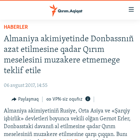
Link
açıqlığı
Esas
HABERLER
mündericege
HABERLER
Almaniya akimiyetinde Donbassnıñ
qaytmaq
SİYASET
Baş
azat etilmesine qadar Qırım
İQTİSADİYAT
navigatsiyağa
meselesini muzakere etmemege
qaytmaq
CEMİYET
teklif etile
Qıdıruvğa
MEDENİYET
qaytmaq
06 avgust 2017, 14:55
İNSAN AQLARI
Paylaşmaq
VPN-siz oquñız
VİDEO
Almaniya akimiyetiniñ Rusiye, Orta Asiya ve «Şarqiy
SÜRET
işbirlik» devletleri boyunca vekili olğan Gernot Erler,
BLOGLAR
Donbasstaki davanıñ al etilmesine qadar Qırım
meselesiniñ muzakere etilmesine qarşı çıqqan. Bunı
FİKİR