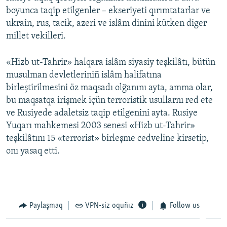
boyunca taqip etilgenler – ekseriyeti qırımtatarlar ve
ukrain, rus, tacik, azeri ve islâm dinini kütken diger
millet vekilleri.
«Hizb ut-Tahrir» halqara islâm siyasiy teşkilâtı, bütün
musulman devletleriniñ islâm halifatına
birleştirilmesini öz maqsadı olğanını ayta, amma olar,
bu maqsatqa irişmek içün terroristik usullarnı red ete
ve Rusiyede adaletsiz taqip etilgenini ayta. Rusiye
Yuqarı mahkemesi 2003 senesi «Hizb ut-Tahrir»
teşkilâtını 15 «terrorist» birleşme cedveline kirsetip,
onı yasaq etti.
Paylaşmaq
VPN-siz oquñız
Follow us