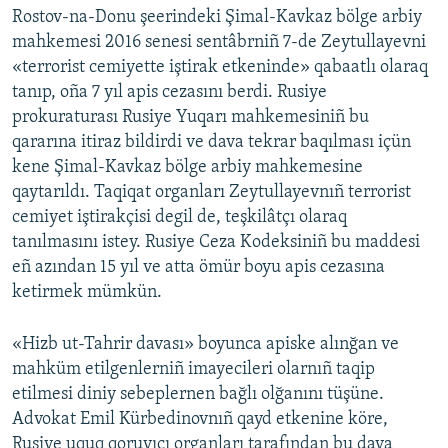
Rostov-na-Donu şeerindeki Şimal-Kavkaz bölge arbiy
mahkemesi 2016 senesi sentâbrniñ 7-de Zeytullayevni
«terrorist cemiyette iştirak etkeninde» qabaatlı olaraq
tanıp, oña 7 yıl apis cezasını berdi. Rusiye
prokuraturası Rusiye Yuqarı mahkemesiniñ bu
qararına itiraz bildirdi ve dava tekrar baqılması içün
kene Şimal-Kavkaz bölge arbiy mahkemesine
qaytarıldı. Taqiqat organları Zeytullayevnıñ terrorist
cemiyet iştirakçisi degil de, teşkilâtçı olaraq
tanılmasını istey. Rusiye Ceza Kodeksiniñ bu maddesi
eñ azından 15 yıl ve atta ömür boyu apis cezasına
ketirmek mümkün.
«Hizb ut-Tahrir davası» boyunca apiske alınğan ve
mahküm etilgenlerniñ imayecileri olarnıñ taqip
etilmesi diniy sebeplernen bağlı olğanını tüşüne.
Advokat Emil Kürbedinovnıñ qayd etkenine köre,
Rusiye uquq qoruyıcı organları tarafından bu dava