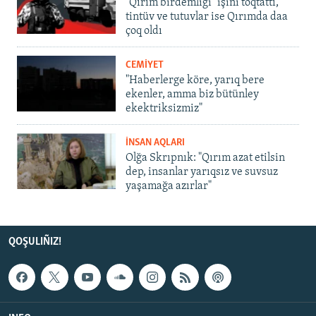
"Qırım birdemligi" işini toqtattı,
tintüv ve tutuvlar ise Qırımda daa
çoq oldı
CEMİYET
"Haberlerge köre, yarıq bere
ekenler, amma biz bütünley
ekektriksizmiz"
İNSAN AQLARI
Olğa Skrıpnık: "Qırım azat etilsin
dep, insanlar yarıqsız ve suvsuz
yaşamağa azırlar"
QOŞULIÑIZ!