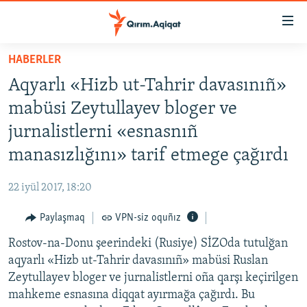
Link
açıqlığı
Esas
HABERLER
mündericege
HABERLER
Aqyarlı «Hizb ut-Tahrir davasınıñ»
qaytmaq
SİYASET
Baş
mabüsi Zeytullayev bloger ve
İQTİSADİYAT
navigatsiyağa
jurnalistlerni «esnasnıñ
qaytmaq
CEMİYET
manasızlığını» tarif etmege çağırdı
Qıdıruvğa
MEDENİYET
qaytmaq
22 iyül 2017, 18:20
İNSAN AQLARI
Paylaşmaq
VPN-siz oquñız
VİDEO
Rostov-na-Donu şeerindeki (Rusiye) SİZOda tutulğan
SÜRET
aqyarlı «Hizb ut-Tahrir davasınıñ» mabüsi Ruslan
BLOGLAR
Zeytullayev bloger ve jurnalistlerni oña qarşı keçirilgen
mahkeme esnasına diqqat ayırmağa çağırdı. Bu
FİKİR