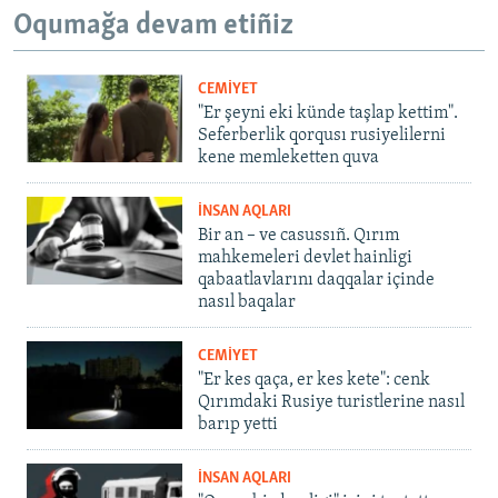
Oqumağa devam etiñiz
CEMİYET
"Er şeyni eki künde taşlap kettim".
Seferberlik qorqusı rusiyelilerni
kene memleketten quva
İNSAN AQLARI
Bir an – ve casussıñ. Qırım
mahkemeleri devlet hainligi
qabaatlavlarını daqqalar içinde
nasıl baqalar
CEMİYET
"Er kes qaça, er kes kete": cenk
Qırımdaki Rusiye turistlerine nasıl
barıp yetti
İNSAN AQLARI