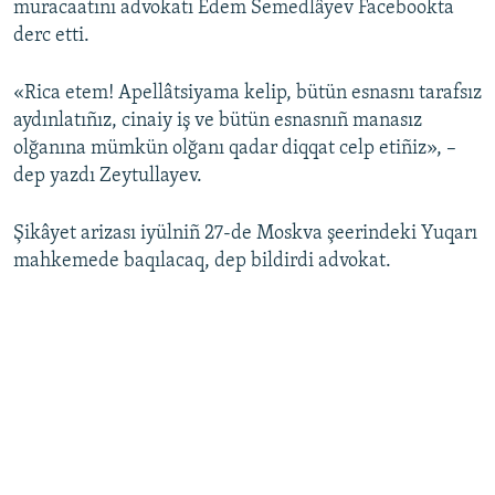
muracaatını advokatı Edem Semedlâyev Facebookta
derc etti.
Русский
Українською
«Rica etem! Apellâtsiyama kelip, bütün esnasnı tarafsız
aydınlatıñız, cinaiy iş ve bütün esnasnıñ manasız
QOŞULIÑIZ!
olğanına mümkün olğanı qadar diqqat celp etiñiz», –
dep yazdı Zeytullayev.
Şikâyet arizası iyülniñ 27-de Moskva şeerindeki Yuqarı
RFE/RS bütün saytları
mahkemede baqılacaq, dep bildirdi advokat.