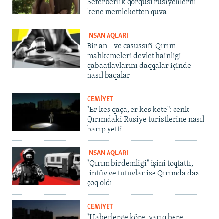
Seferberlik qorqusı rusiyelilerni
kene memleketten quva
İNSAN AQLARI
Bir an – ve casussıñ. Qırım
mahkemeleri devlet hainligi
qabaatlavlarını daqqalar içinde
nasıl baqalar
CEMİYET
"Er kes qaça, er kes kete": cenk
Qırımdaki Rusiye turistlerine nasıl
barıp yetti
İNSAN AQLARI
"Qırım birdemligi" işini toqtattı,
tintüv ve tutuvlar ise Qırımda daa
çoq oldı
CEMİYET
"Haberlerge köre, yarıq bere