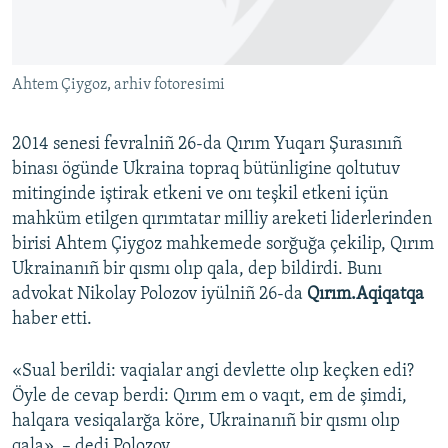
Русский
Українською
Ahtem Çiygoz, arhiv fotoresimi
QOŞULIÑIZ!
2014 senesi fevralniñ 26-da Qırım Yuqarı Şurasınıñ
binası ögünde Ukraina topraq bütünligine qoltutuv
mitinginde iştirak etkeni ve onı teşkil etkeni içün
RFE/RS bütün saytları
mahküm etilgen qırımtatar milliy areketi liderlerinden
birisi Ahtem Çiygoz mahkemede sorğuğa çekilip, Qırım
Ukrainanıñ bir qısmı olıp qala, dep bildirdi. Bunı
advokat Nikolay Polozov iyülniñ 26-da
Qırım.Aqiqatqa
haber etti.
«Sual berildi: vaqialar angi devlette olıp keçken edi?
Öyle de cevap berdi: Qırım em o vaqıt, em de şimdi,
halqara vesiqalarğa köre, Ukrainanıñ bir qısmı olıp
qala», – dedi Polozov.