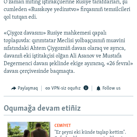
O zaman miting iştirakçılerine Rusiye tarafdarları, şu
cumleden «Russkoye yedinstvo» firqasınıñ temsilcileri
qol tutqan edi.
«Çiygoz davasını» Rusiye mahkemesi qapalı
toplaşuvda: qırımtatar Meclisi yolbaşçısınıñ muavini
sıfatındaki Ahtem Çiygozniñ davası olaraq ve ayrıca,
davanıñ eki iştitakçisi olğan Ali Asanov ve Mustafa
Degermenci davası şeklinde ekige ayıraraq, «26 fevral»
davası çerçivesinde baqmaqta.
Paylaşmaq
VPN-siz oquñız
Follow us
Oqumağa devam etiñiz
CEMİYET
"Er şeyni eki künde taşlap kettim".