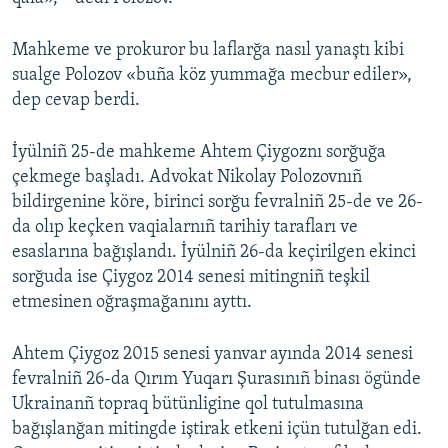
Mahkeme ve prokuror bu laflarğa nasıl yanaştı kibi
sualge Polozov «buña köz yummağa mecbur ediler»,
dep cevap berdi.
İyülniñ 25-de mahkeme Ahtem Çiygoznı sorğuğa
çekmege başladı. Advokat Nikolay Polozovnıñ
bildirgenine köre, birinci sorğu fevralniñ 25-de ve 26-
da olıp keçken vaqialarnıñ tarihiy tarafları ve
esaslarına bağışlandı. İyülniñ 26-da keçirilgen ekinci
sorğuda ise Çiygoz 2014 senesi mitingniñ teşkil
etmesinen oğraşmağanını ayttı.
Ahtem Çiygoz 2015 senesi yanvar ayında 2014 senesi
fevralniñ 26-da Qırım Yuqarı Şurasınıñ binası ögünde
Ukrainanñ topraq bütünligine qol tutulmasına
bağışlanğan mitingde iştirak etkeni içün tutulğan edi.