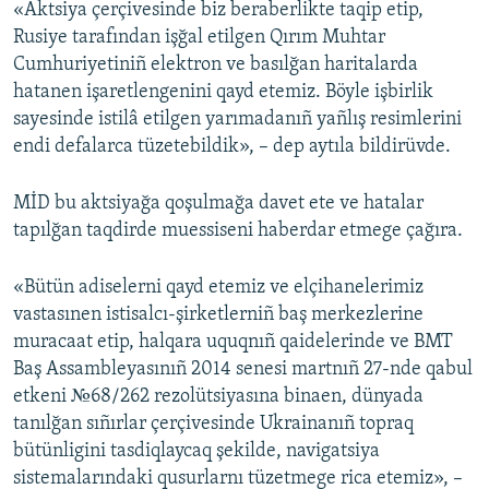
«Aktsiya çerçivesinde biz beraberlikte taqip etip,
Rusiye tarafından işğal etilgen Qırım Muhtar
Русский
Cumhuriyetiniñ elektron ve basılğan haritalarda
Українською
hatanen işaretlengenini qayd etemiz. Böyle işbirlik
sayesinde istilâ etilgen yarımadanıñ yañlış resimlerini
QOŞULIÑIZ!
endi defalarca tüzetebildik», – dep aytıla bildirüvde.
MİD bu aktsiyağa qoşulmağa davet ete ve hatalar
tapılğan taqdirde muessiseni haberdar etmege çağıra.
RFE/RS bütün saytları
«Bütün adiselerni qayd etemiz ve elçihanelerimiz
vastasınen istisalcı-şirketlerniñ baş merkezlerine
muracaat etip, halqara uquqnıñ qaidelerinde ve BMT
Baş Assambleyasınıñ 2014 senesi martnıñ 27-nde qabul
etkeni №68/262 rezolütsiyasına binaen, dünyada
tanılğan sıñırlar çerçivesinde Ukrainanıñ topraq
bütünligini tasdiqlaycaq şekilde, navigatsiya
sistemalarındaki qusurlarnı tüzetmege rica etemiz», –