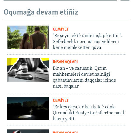
Oqumağa devam etiñiz
CEMİYET
"Er şeyni eki künde taşlap kettim".
Seferberlik qorqusı rusiyelilerni
kene memleketten quva
İNSAN AQLARI
Bir an – ve casussıñ. Qırım
mahkemeleri devlet hainligi
qabaatlavlarını daqqalar içinde
nasıl baqalar
CEMİYET
"Er kes qaça, er kes kete": cenk
Qırımdaki Rusiye turistlerine nasıl
barıp yetti