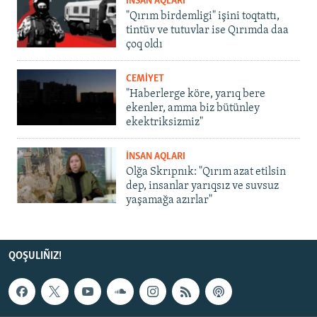
İNSAN AQLARI
"Qırım birdemligi" işini toqtattı,
tintüv ve tutuvlar ise Qırımda daa
çoq oldı
CEMİYET
"Haberlerge köre, yarıq bere
ekenler, amma biz bütünley
ekektriksizmiz"
İNSAN AQLARI
Olğa Skrıpnık: "Qırım azat etilsin
dep, insanlar yarıqsız ve suvsuz
yaşamağa azırlar"
QOŞULIÑIZ!