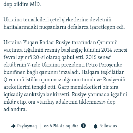
dep bildire MİD.
Ukraina temsilcileri çetel şirketlerine devletniñ
haritalarındaki nuqsanlarnı defalarca işaretlegen edi.
Ukraina Yuqarı Radası Rusiye tarafından Qırımnıñ
vaqtınca işğaliniñ resmiy başlanğıç kününi 2014 senesi
fevral ayınıñ 20-si olaraq qabul etti. 2015 senesi
oktâbrniñ 7-nde Ukraina prezidenti Petro Poroşenko
bunıñnen bağlı qanunnı imzaladı. Halqara teşkilâtlar
Qırımnıñ istilâsı qanunsız olğanını tanıdı ve Rusiyeniñ
areketlerini tenqid etti. Ğarp memleketleri bir sıra
iqtisadiy sanktsiyalar kirsetti. Rusiye yarımada işğalini
inkâr etip, onı «tarihiy adaletniñ tiklenmesi» dep
adlandıra.
Paylaşmaq
VPN-siz oquñız
Follow us