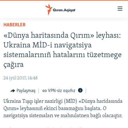
Link
açıqlığı
Esas
HABERLER
mündericege
HABERLER
«Dünya haritasında Qırım» leyhası:
qaytmaq
SİYASET
Baş
Ukraina MİD-i navigatsiya
İQTİSADİYAT
navigatsiyağa
sistemalarınıñ hatalarını tüzetmege
qaytmaq
CEMİYET
çağıra
Qıdıruvğa
MEDENİYET
qaytmaq
24 iyül 2017, 14:48
İNSAN AQLARI
Paylaşmaq
VPN-siz oquñız
VİDEO
Ukraina Tışqı işler nazirligi (MİD) «Dünya haridasında
SÜRET
Qırım» leyhasınıñ ekinci basamağını başlata. O
BLOGLAR
navigatsiya sistemaları ve mahsulatnen bağlı olacaqtır.
FİKİR