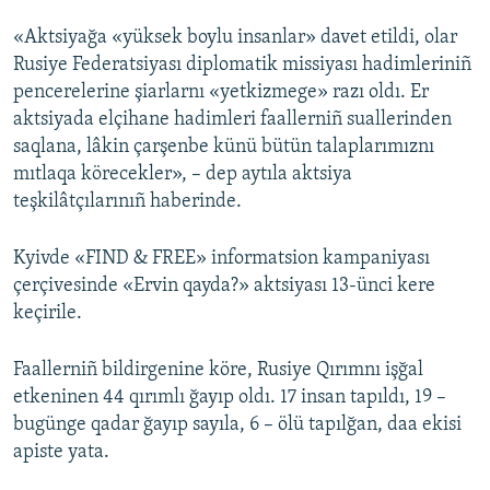
«Aktsiyağa «yüksek boylu insanlar» davet etildi, olar
Русский
Rusiye Federatsiyası diplomatik missiyası hadimleriniñ
Українською
pencerelerine şiarlarnı «yetkizmege» razı oldı. Er
aktsiyada elçihane hadimleri faallerniñ suallerinden
QOŞULIÑIZ!
saqlana, lâkin çarşenbe künü bütün talaplarımıznı
mıtlaqa körecekler», – dep aytıla aktsiya
teşkilâtçılarınıñ haberinde.
RFE/RS bütün saytları
Kyivde «FIND & FREE» informatsion kampaniyası
çerçivesinde «Ervin qayda?» aktsiyası 13-ünci kere
keçirile.
Faallerniñ bildirgenine köre, Rusiye Qırımnı işğal
etkeninen 44 qırımlı ğayıp oldı. 17 insan tapıldı, 19 –
bugünge qadar ğayıp sayıla, 6 – ölü tapılğan, daa ekisi
apiste yata.