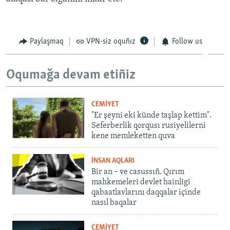
Paylaşmaq
VPN-siz oquñız
Follow us
Oqumağa devam etiñiz
CEMİYET
"Er şeyni eki künde taşlap kettim".
Seferberlik qorqusı rusiyelilerni
kene memleketten quva
İNSAN AQLARI
Bir an – ve casussıñ. Qırım
mahkemeleri devlet hainligi
qabaatlavlarını daqqalar içinde
nasıl baqalar
CEMİYET