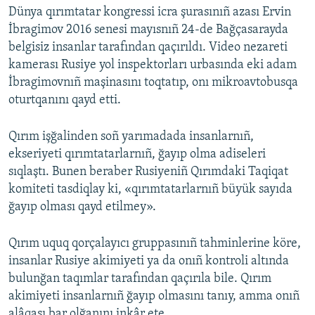
Dünya qırımtatar kongressi icra şurasınıñ azası Ervin
İbragimov 2016 senesi mayısnıñ 24-de Bağçasarayda
belgisiz insanlar tarafından qaçırıldı. Video nezareti
kamerası Rusiye yol inspektorları urbasında eki adam
İbragimovnıñ maşinasını toqtatıp, onı mikroavtobusqa
oturtqanını qayd etti.
Qırım işğalinden soñ yarımadada insanlarnıñ,
ekseriyeti qırımtatarlarnıñ, ğayıp olma adiseleri
sıqlaştı. Bunen beraber Rusiyeniñ Qırımdaki Taqiqat
komiteti tasdiqlay ki, «qırımtatarlarnıñ büyük sayıda
ğayıp olması qayd etilmey».
Qırım uquq qorçalayıcı gruppasınıñ tahminlerine köre,
insanlar Rusiye akimiyeti ya da onıñ kontroli altında
bulunğan taqımlar tarafından qaçırıla bile. Qırım
akimiyeti insanlarnıñ ğayıp olmasını tanıy, amma onıñ
alâqası bar olğanını inkâr ete.