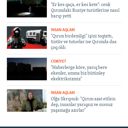
"Er kes qaça, er kes kete": cenk
Qırımdaki Rusiye turistlerine nasıl
barıp yetti
İNSAN AQLARI
"Qırım birdemligi" işini toqtattı,
tintüv ve tutuvlar ise Qırımda daa
çoq oldı
CEMİYET
"Haberlerge köre, yarıq bere
ekenler, amma biz bütünley
ekektriksizmiz"
İNSAN AQLARI
Olğa Skrıpnık: "Qırım azat etilsin
dep, insanlar yarıqsız ve suvsuz
yaşamağa azırlar"