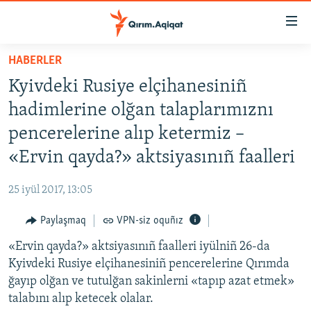
Link
açıqlığı
Esas
HABERLER
mündericege
HABERLER
Kyivdeki Rusiye elçihanesiniñ
qaytmaq
SİYASET
Baş
hadimlerine olğan talaplarımıznı
İQTİSADİYAT
navigatsiyağa
pencerelerine alıp ketermiz –
qaytmaq
CEMİYET
«Ervin qayda?» aktsiyasınıñ faalleri
Qıdıruvğa
MEDENİYET
qaytmaq
25 iyül 2017, 13:05
İNSAN AQLARI
Paylaşmaq
VPN-siz oquñız
VİDEO
«Ervin qayda?» aktsiyasınıñ faalleri iyülniñ 26-da
SÜRET
Kyivdeki Rusiye elçihanesiniñ pencerelerine Qırımda
BLOGLAR
ğayıp olğan ve tutulğan sakinlerni «tapıp azat etmek»
talabını alıp ketecek olalar.
FİKİR