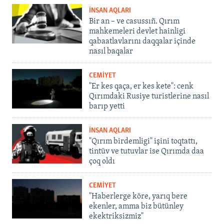
İNSAN AQLARI
Bir an – ve casussıñ. Qırım
mahkemeleri devlet hainligi
qabaatlavlarını daqqalar içinde
nasıl baqalar
CEMİYET
"Er kes qaça, er kes kete": cenk
Qırımdaki Rusiye turistlerine nasıl
barıp yetti
İNSAN AQLARI
"Qırım birdemligi" işini toqtattı,
tintüv ve tutuvlar ise Qırımda daa
çoq oldı
CEMİYET
"Haberlerge köre, yarıq bere
ekenler, amma biz bütünley
ekektriksizmiz"