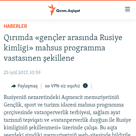
Link
açıqlığı
Esas
HABERLER
mündericege
HABERLER
Qırımda «gençler arasında Rusiye
qaytmaq
SİYASET
Baş
kimligi» mahsus programma
İQTİSADİYAT
navigatsiyağa
vastasınen şekillene
qaytmaq
CEMİYET
Qıdıruvğa
25 iyül 2017, 10:59
MEDENİYET
qaytmaq
Paylaşmaq
VPN-siz oquñız
İNSAN AQLARI
Rusiyeniñ nezaretindeki Aqmescit memuriyetiniñ
VİDEO
Gençlik, sport ve turizm idaresi mahsus programma
SÜRET
çerçivesinde vatanperverlik terbiyesi, sağlam ayat
BLOGLAR
tarzınıñ teşviqatı ve «vatanperverlik duyğusı ile Rusiye
kimliginiñ şekillenmesi» üzerinde çalışa. Bu aqta
FİKİR
şeerdeki şimdiki memuriyetniñ web-sitesinde bildirile.