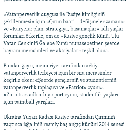
Русский
«Vatanperverlik duyğusı ile Rusiye kimliginiñ
Українською
şekillenmesi» içün «Qırım baari – deñişmeler zamanı»
ve «Karyera: plan, strategiya, basamaqlar» adlı yaşlar
forumları ötkerile, em de «Rusiye gençlik Künü, Ulu
QOŞULIÑIZ!
Vatan Cenkiniñ Ğalebe Künü munasebetinen şeerde
bayram merasimleri ve aktsiyalar» teşkil oluna.
RFE/RS bütün saytları
Bundan ğayrı, memuriyet tarafından arbiy-
vatanperverlik terbiyesi içün bir sıra merasimler
keçirile eken: «Şeerde gençlerniñ ve studentlerniñ
vatanperverlik toplaşuvı ve «Patriot» oyunı»,
«Zarnitsa» adlı arbiy-sport oyunı, studentlik yaşları
içün paintball yarışları.
Ukraina Yuqarı Radası Rusiye tarafından Qırımnıñ
vaqtınca işğaliniñ resmiy başlanğıç kününi 2014 senesi