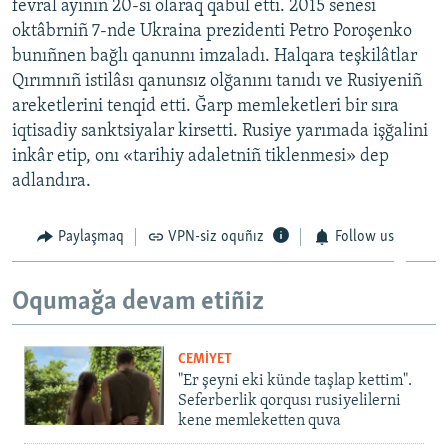
fevral ayınıñ 20-si olaraq qabul etti. 2015 senesi
oktâbrniñ 7-nde Ukraina prezidenti Petro Poroşenko
bunıñnen bağlı qanunnı imzaladı. Halqara teşkilâtlar
Qırımnıñ istilâsı qanunsız olğanını tanıdı ve Rusiyeniñ
areketlerini tenqid etti. Ğarp memleketleri bir sıra
iqtisadiy sanktsiyalar kirsetti. Rusiye yarımada işğalini
inkâr etip, onı «tarihiy adaletniñ tiklenmesi» dep
adlandıra.
Paylaşmaq
VPN-siz oquñız
Follow us
Oqumağa devam etiñiz
CEMİYET
"Er şeyni eki künde taşlap kettim".
Seferberlik qorqusı rusiyelilerni
kene memleketten quva