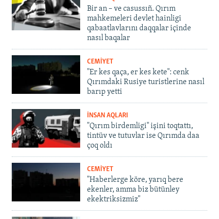
Bir an – ve casussıñ. Qırım
mahkemeleri devlet hainligi
qabaatlavlarını daqqalar içinde
nasıl baqalar
CEMİYET
"Er kes qaça, er kes kete": cenk
Qırımdaki Rusiye turistlerine nasıl
barıp yetti
İNSAN AQLARI
"Qırım birdemligi" işini toqtattı,
tintüv ve tutuvlar ise Qırımda daa
çoq oldı
CEMİYET
"Haberlerge köre, yarıq bere
ekenler, amma biz bütünley
ekektriksizmiz"