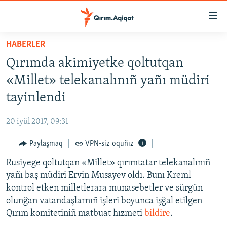
Link
açıqlığı
Esas
HABERLER
mündericege
HABERLER
Qırımda akimiyetke qoltutqan
qaytmaq
SİYASET
Baş
«Millet» telekanalınıñ yañı müdiri
İQTİSADİYAT
navigatsiyağa
tayinlendi
qaytmaq
CEMİYET
Qıdıruvğa
20 iyül 2017, 09:31
MEDENİYET
qaytmaq
Paylaşmaq
VPN-siz oquñız
İNSAN AQLARI
Rusiyege qoltutqan «Millet» qırımtatar telekanalınıñ
VİDEO
yañı baş müdiri Ervin Musayev oldı. Bunı Kreml
SÜRET
kontrol etken milletlerara munasebetler ve sürgün
BLOGLAR
olunğan vatandaşlarnıñ işleri boyunca işğal etilgen
Qırım komitetiniñ matbuat hızmeti
bildire
.
FİKİR