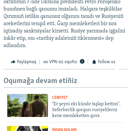
oktâbrniñ 7-nde Ukraina prezidenti Petro Poroşenko
bunıñnen bağlı qanunnı imzaladı. Halqara teşkilâtlar
Qırımnıñ istilâsı qanunsız olğanını tanıdı ve Rusiyeniñ
areketlerini tenqid etti. Ğarp memleketleri bir sıra
iqtisadiy sanktsiyalar kirsetti. Rusiye yarımada işğalini
inkâr etip, onı «tarihiy adaletniñ tiklenmesi» dep
adlandıra.
Paylaşmaq
VPN-siz oquñız
Follow us
Oqumağa devam etiñiz
CEMİYET
"Er şeyni eki künde taşlap kettim".
Seferberlik qorqusı rusiyelilerni
kene memleketten quva
İNSAN AQLARI