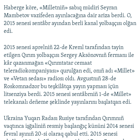
Haberge köre, «Milletniñ» sabıq müdiri Seyran
Русский
Mambetov vazifeden ayırılacağına dair ariza berdi. O,
Українською
2015 senesi sentâbr ayından berli kanal yolbaşçısı olğan
edi.
QOŞULIÑIZ!
2015 senesi aprelniñ 22-de Kreml tarafından tayin
etilgen Qırım yolbaşçısı Sergey Aksönovnıñ fermanı ile
kâr qazanmağan «Qırımtatar cemaat
RFE/RS bütün saytları
teleradiokompaniyası» qurulğan edi, onıñ adı «Millet»
ve «Vetan sedası» radiosı oldı. Avgustnıñ 28-de
Roskomnadzor bu teşkilâtqa yayın yapması içün
litsenziya berdi. 2015 senesi sentâbrniñ 1-de «Millet»
telekanalı deñeme şeklinde yayınlarını başlatqan edi.
Ukraina Yuqarı Radası Rusiye tarafından Qırımnıñ
vaqtınca işğaliniñ resmiy başlanğıç kününi 2014 senesi
fevral ayınıñ 20-si olaraq qabul etti. 2015 senesi