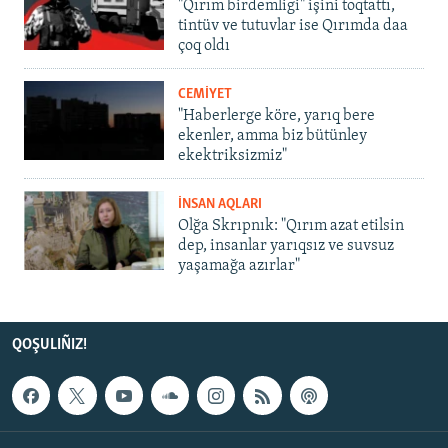
"Qırım birdemligi" işini toqtattı,
tintüv ve tutuvlar ise Qırımda daa
çoq oldı
CEMİYET
"Haberlerge köre, yarıq bere
ekenler, amma biz bütünley
ekektriksizmiz"
İNSAN AQLARI
Olğa Skrıpnık: "Qırım azat etilsin
dep, insanlar yarıqsız ve suvsuz
yaşamağa azırlar"
QOŞULIÑIZ!