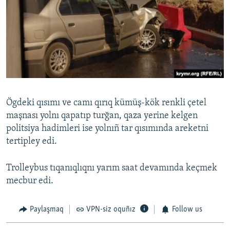
Ögdeki qısımı ve camı qırıq kümüş-kök renkli çetel
maşnası yolnı qapatıp turğan, qaza yerine kelgen
politsiya hadimleri ise yolnıñ tar qısımında areketni
tertipley edi.
Trolleybus tıqanıqlıqnı yarım saat devamında keçmek
mecbur edi.
Paylaşmaq
VPN-siz oquñız
Follow us