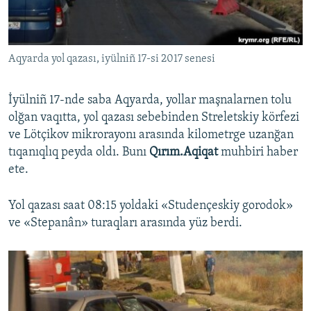
Русский
Українською
Aqyarda yol qazası, iyülniñ 17-si 2017 senesi
QOŞULIÑIZ!
İyülniñ 17-nde saba Aqyarda, yollar maşnalarnen tolu
olğan vaqıtta, yol qazası sebebinden Streletskiy körfezi
ve Lötçikov mikrorayonı arasında kilometrge uzanğan
RFE/RS bütün saytları
tıqanıqlıq peyda oldı. Bunı
Qırım.Aqiqat
muhbiri haber
ete.
Yol qazası saat 08:15 yoldaki «Studençeskiy gorodok»
ve «Stepanân» turaqları arasında yüz berdi.