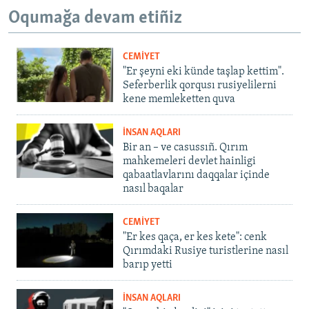
Oqumağa devam etiñiz
CEMİYET
"Er şeyni eki künde taşlap kettim".
Seferberlik qorqusı rusiyelilerni
kene memleketten quva
İNSAN AQLARI
Bir an – ve casussıñ. Qırım
mahkemeleri devlet hainligi
qabaatlavlarını daqqalar içinde
nasıl baqalar
CEMİYET
"Er kes qaça, er kes kete": cenk
Qırımdaki Rusiye turistlerine nasıl
barıp yetti
İNSAN AQLARI