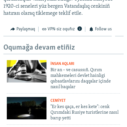
1920-ci seneleri yüz bergen Vatandaşlıq cenkiniñ
hatırası olaraq tiklemege teklif etile.
Paylaşmaq
VPN-siz oquñız
Follow us
Oqumağa devam etiñiz
İNSAN AQLARI
Bir an – ve casussıñ. Qırım
mahkemeleri devlet hainligi
qabaatlavlarını daqqalar içinde
nasıl baqalar
CEMİYET
"Er kes qaça, er kes kete": cenk
Qırımdaki Rusiye turistlerine nasıl
barıp yetti