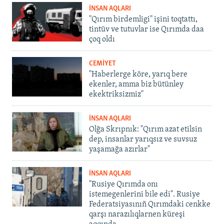
İNSAN AQLARI
"Qırım birdemligi" işini toqtattı,
tintüv ve tutuvlar ise Qırımda daa
çoq oldı
CEMİYET
"Haberlerge köre, yarıq bere
ekenler, amma biz bütünley
ekektriksizmiz"
İNSAN AQLARI
Olğa Skrıpnık: "Qırım azat etilsin
dep, insanlar yarıqsız ve suvsuz
yaşamağa azırlar"
İNSAN AQLARI
"Rusiye Qırımda onı
istemegenlerini bile edi". Rusiye
Federatsiyasınıñ Qırımdaki cenkke
qarşı narazılıqlarnen küreşi