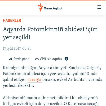
Link
açıqlığı
Esas
HABERLER
mündericege
HABERLER
Aqyarda Potömkinniñ abidesi içün
qaytmaq
SİYASET
Baş
yer seçildi
İQTİSADİYAT
navigatsiyağa
qaytmaq
17 iyül 2017, 05:31
CEMİYET
Qıdıruvğa
MEDENİYET
Paylaşmaq
VPN-siz oquñız
qaytmaq
İNSAN AQLARI
Kremlge tabi olğan Aqyar akimiyeti Rus knâzi Grigoriy
Potömkinniñ abidesi içün yer sayladı. İyülniñ 13-nde
VİDEO
qabul etilgen
qararğa
binaen, eykel Artbuhta civarında
SÜRET
yerleştirilecektir.
BLOGLAR
Akimiyetniñ matbuat hızmeti bildirdi ki, «Rusiyeniñ
FİKİR
birligi» eykeli içün de yer seçildi. O Katernaya soqağı