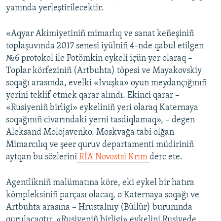
yanında yerleştirilecektir.
Русский
«Aqyar Akimiyetiniñ mimarlıq ve sanat keñeşiniñ
Українською
toplaşuvında 2017 senesi iyülniñ 4-nde qabul etilgen
№6 protokol ile Potömkin eykeli içün yer olaraq –
QOŞULIÑIZ!
Toplar körfeziniñ (Artbuhta) töpesi ve Mayakovskiy
soqağı arasında, evelki «İvuşka» oyun meydançığınıñ
yerini teklif etmek qarar alındı. Ekinci qarar –
«Rusiyeniñ birligi» eykeliniñ yeri olaraq Katernaya
RFE/RS bütün saytları
soqağınıñ civarındaki yerni tasdiqlamaq», – degen
Aleksand Molojavenko. Moskvağa tabi olğan
Mimarcılıq ve şeer quruv departamenti müdiriniñ
aytqan bu sözlerini
RİA Novostsi Krım
derc ete.
Agentlikniñ malümatına köre, eki eykel bir hatıra
kömpleksiniñ parçası olacaq, o Katernaya soqağı ve
Artbuhta arasına – Hrustalnıy (Büllür) burunında
qurulacaqtır. «Rusiyeniñ birligi» eykelini Rusiyede